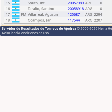
15
Souto, Inti
20057989
ARG
0
16
Taralio, Santino
20058918
ARG
0
17
FM
Villarreal, Agustin
125687
ARG
2294
18
Ocampos, Ian
117544
ARG
2207
Servidor de Resultados de Torneos de Ajedrez
© 2006-2026 Heinz H
Aviso legal/Condiciones de uso