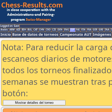
Logged on: Gast
Arabic
ARM
AZE
BIH
BUL
CAT
CHN
CRO
CZE
DEN
ENG
ESP
FAI
FIN
FRA
GER
GRE
INA
I
Inicio
Base de datos de torneos
Campeonato AUT
Imágenes
Nota: Para reducir la carga 
escaneos diarios de motor
todos los torneos finalizad
semanas se muestran tras p
botón: