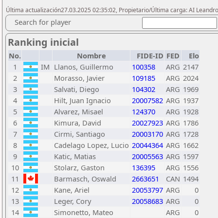
Última actualización27.03.2025 02:35:02, Propietario/Última carga: AI Leand
Search for player
Ranking inicial
No.
Nombre
FIDE-ID
FED
Elo
1
IM
Llanos, Guillermo
100358
ARG
2147
2
Morasso, Javier
109185
ARG
2024
3
Salvati, Diego
104302
ARG
1969
4
Hilt, Juan Ignacio
20007582
ARG
1937
5
Alvarez, Misael
124370
ARG
1928
6
Kimura, David
20027923
ARG
1786
7
Cirmi, Santiago
20003170
ARG
1728
8
Cadelago Lopez, Lucio
20044364
ARG
1662
9
Katic, Matias
20005563
ARG
1597
10
Stolarz, Gaston
136395
ARG
1556
11
Barmasch, Oswald
2663651
CAN
1494
12
Kane, Ariel
20053797
ARG
0
13
Leger, Cory
20058683
ARG
0
14
Simonetto, Mateo
ARG
0