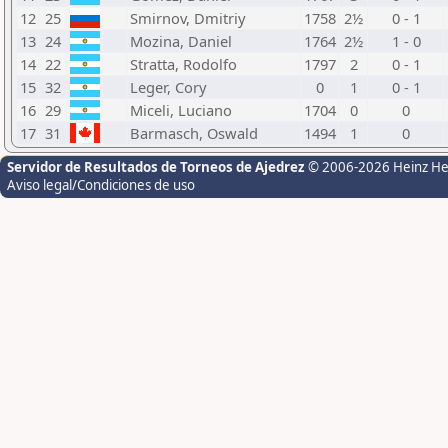
12
25
Smirnov, Dmitriy
1758
2½
0 - 1
13
24
Mozina, Daniel
1764
2½
1 - 0
14
22
Stratta, Rodolfo
1797
2
0 - 1
15
32
Leger, Cory
0
1
0 - 1
16
29
Miceli, Luciano
1704
0
0
17
31
Barmasch, Oswald
1494
1
0
Servidor de Resultados de Torneos de Ajedrez
© 2006-2026 Heinz H
Aviso legal/Condiciones de uso