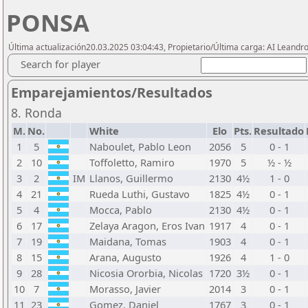
PONSA
Última actualización20.03.2025 03:04:43, Propietario/Última carga: AI Leand
Search for player
Emparejamientos/Resultados
8. Ronda
M.
No.
White
Elo
Pts.
Resultado
1
5
Naboulet, Pablo Leon
2056
5
0 - 1
2
10
Toffoletto, Ramiro
1970
5
½ - ½
3
2
IM
Llanos, Guillermo
2130
4½
1 - 0
4
21
Rueda Luthi, Gustavo
1825
4½
0 - 1
5
4
Mocca, Pablo
2130
4½
0 - 1
6
17
Zelaya Aragon, Eros Ivan
1917
4
0 - 1
7
19
Maidana, Tomas
1903
4
0 - 1
8
15
Arana, Augusto
1926
4
1 - 0
9
28
Nicosia Ororbia, Nicolas
1720
3½
0 - 1
10
7
Morasso, Javier
2014
3
0 - 1
11
23
Gomez, Daniel
1767
3
0 - 1