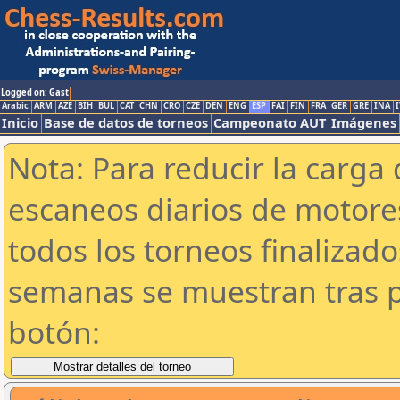
Logged on: Gast
Arabic
ARM
AZE
BIH
BUL
CAT
CHN
CRO
CZE
DEN
ENG
ESP
FAI
FIN
FRA
GER
GRE
INA
I
Inicio
Base de datos de torneos
Campeonato AUT
Imágenes
Nota: Para reducir la carga 
escaneos diarios de motor
todos los torneos finalizad
semanas se muestran tras p
botón: