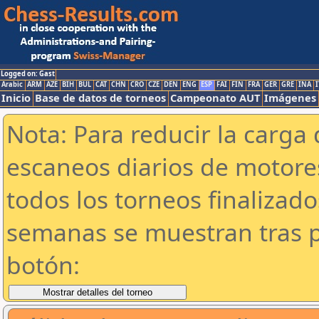
Logged on: Gast
Arabic
ARM
AZE
BIH
BUL
CAT
CHN
CRO
CZE
DEN
ENG
ESP
FAI
FIN
FRA
GER
GRE
INA
I
Inicio
Base de datos de torneos
Campeonato AUT
Imágenes
Nota: Para reducir la carga 
escaneos diarios de motor
todos los torneos finalizad
semanas se muestran tras p
botón: