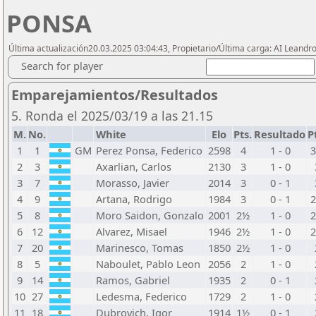
PONSA
Última actualización20.03.2025 03:04:43, Propietario/Última carga: AI Leand
Search for player
Emparejamientos/Resultados
5. Ronda el 2025/03/19 a las 21.15
M.
No.
White
Elo
Pts.
Resultado
P
1
1
GM
Perez Ponsa, Federico
2598
4
1 - 0
2
3
Axarlian, Carlos
2130
3
1 - 0
3
7
Morasso, Javier
2014
3
0 - 1
4
9
Artana, Rodrigo
1984
3
0 - 1
5
8
Moro Saidon, Gonzalo
2001
2½
1 - 0
6
12
Alvarez, Misael
1946
2½
1 - 0
7
20
Marinesco, Tomas
1850
2½
1 - 0
8
5
Naboulet, Pablo Leon
2056
2
1 - 0
9
14
Ramos, Gabriel
1935
2
0 - 1
10
27
Ledesma, Federico
1729
2
1 - 0
11
18
Dubrovich, Igor
1914
1½
0 - 1