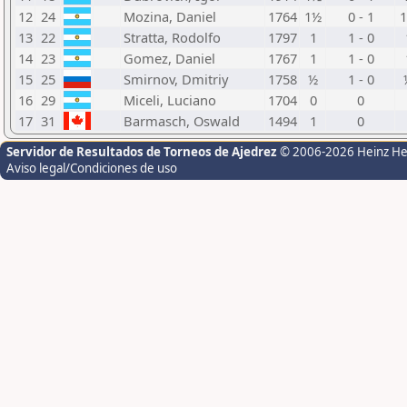
12
24
Mozina, Daniel
1764
1½
0 - 1
13
22
Stratta, Rodolfo
1797
1
1 - 0
14
23
Gomez, Daniel
1767
1
1 - 0
15
25
Smirnov, Dmitriy
1758
½
1 - 0
16
29
Miceli, Luciano
1704
0
0
17
31
Barmasch, Oswald
1494
1
0
Servidor de Resultados de Torneos de Ajedrez
© 2006-2026 Heinz H
Aviso legal/Condiciones de uso