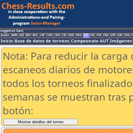
Logged on: Gast
Arabic
ARM
AZE
BIH
BUL
CAT
CHN
CRO
CZE
DEN
ENG
ESP
FAI
FIN
FRA
GER
GRE
INA
I
Inicio
Base de datos de torneos
Campeonato AUT
Imágenes
Nota: Para reducir la carga 
escaneos diarios de motor
todos los torneos finalizad
semanas se muestran tras p
botón: