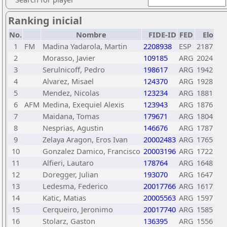
Ranking inicial
No.
Nombre
FIDE-ID
FED
Elo
1
FM
Madina Yadarola, Martin
2208938
ESP
2187
2
Morasso, Javier
109185
ARG
2024
3
Serulnicoff, Pedro
198617
ARG
1942
4
Alvarez, Misael
124370
ARG
1928
5
Mendez, Nicolas
123234
ARG
1881
6
AFM
Medina, Exequiel Alexis
123943
ARG
1876
7
Maidana, Tomas
179671
ARG
1804
8
Nesprias, Agustin
146676
ARG
1787
9
Zelaya Aragon, Eros Ivan
20002483
ARG
1765
10
Gonzalez Damico, Francisco
20003196
ARG
1722
11
Alfieri, Lautaro
178764
ARG
1648
12
Doregger, Julian
193070
ARG
1647
13
Ledesma, Federico
20017766
ARG
1617
14
Katic, Matias
20005563
ARG
1597
15
Cerqueiro, Jeronimo
20017740
ARG
1585
16
Stolarz, Gaston
136395
ARG
1556