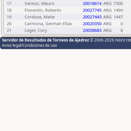
17
Varessi, Mauro
20018614
ARG
1500
18
Florentin, Roberto
20027745
ARG
1494
19
Cordova, Maite
20027443
ARG
1447
20
Carmona, German Elias
20020350
ARG
0
21
Leger, Cory
20058683
ARG
0
Servidor de Resultados de Torneos de Ajedrez
© 2006-2026 Heinz H
Aviso legal/Condiciones de uso