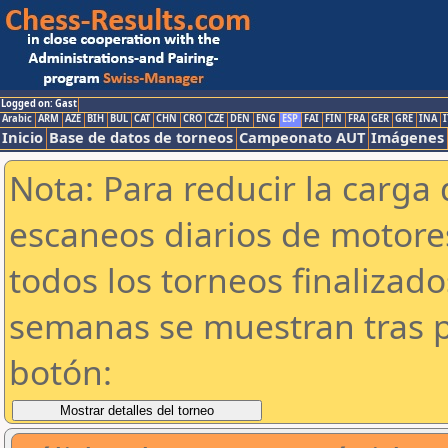
Logged on: Gast
Arabic
ARM
AZE
BIH
BUL
CAT
CHN
CRO
CZE
DEN
ENG
ESP
FAI
FIN
FRA
GER
GRE
INA
I
Inicio
Base de datos de torneos
Campeonato AUT
Imágenes
Nota: Para reducir la carga 
escaneos diarios de motor
todos los torneos finalizad
semanas se muestran tras p
botón: