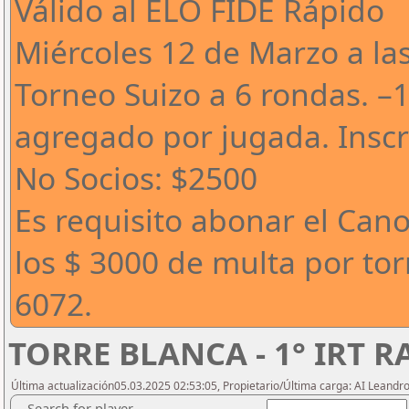
Válido al ELO FIDE Rápido
Miércoles 12 de Marzo a la
Torneo Suizo a 6 rondas. –
agregado por jugada. Inscri
No Socios: $2500
Es requisito abonar el Can
los $ 3000 de multa por to
6072.
TORRE BLANCA - 1° IRT 
Última actualización05.03.2025 02:53:05, Propietario/Última carga: AI Leand
Search for player