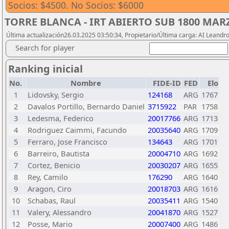
Socios: $4500. No Socios: $6000
TORRE BLANCA - IRT ABIERTO SUB 1800 MAR
Última actualización26.03.2025 03:50:34, Propietario/Última carga: AI Leand
Search for player
Ranking inicial
No.
Nombre
FIDE-ID
FED
Elo
1
Lidovsky, Sergio
124168
ARG
1767
2
Davalos Portillo, Bernardo Daniel
3715922
PAR
1758
3
Ledesma, Federico
20017766
ARG
1713
4
Rodriguez Caimmi, Facundo
20035640
ARG
1709
5
Ferraro, Jose Francisco
134643
ARG
1701
6
Barreiro, Bautista
20004710
ARG
1692
7
Cortez, Benicio
20030207
ARG
1655
8
Rey, Camilo
176290
ARG
1640
9
Aragon, Ciro
20018703
ARG
1616
10
Schabas, Raul
20035411
ARG
1540
11
Valery, Alessandro
20041870
ARG
1527
12
Posse, Mario
20007400
ARG
1486