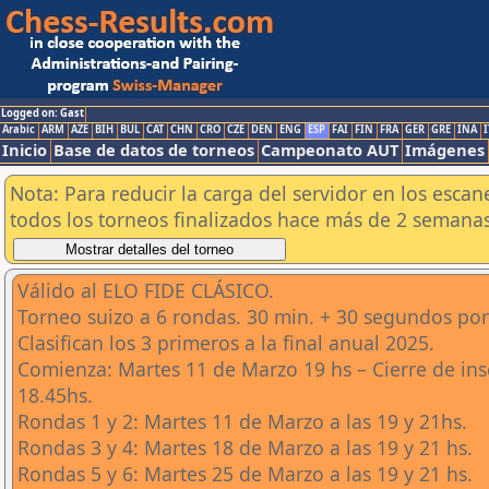
Logged on: Gast
Arabic
ARM
AZE
BIH
BUL
CAT
CHN
CRO
CZE
DEN
ENG
ESP
FAI
FIN
FRA
GER
GRE
INA
I
Inicio
Base de datos de torneos
Campeonato AUT
Imágenes
Nota: Para reducir la carga del servidor en los esc
todos los torneos finalizados hace más de 2 semanas
Válido al ELO FIDE CLÁSICO.
Torneo suizo a 6 rondas. 30 min. + 30 segundos por
Clasifican los 3 primeros a la final anual 2025.
Comienza: Martes 11 de Marzo 19 hs – Cierre de ins
18.45hs.
Rondas 1 y 2: Martes 11 de Marzo a las 19 y 21hs.
Rondas 3 y 4: Martes 18 de Marzo a las 19 y 21 hs.
Rondas 5 y 6: Martes 25 de Marzo a las 19 y 21 hs.