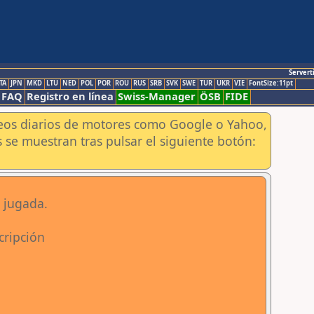
Servert
TA
JPN
MKD
LTU
NED
POL
POR
ROU
RUS
SRB
SVK
SWE
TUR
UKR
VIE
FontSize:11pt
FAQ
Registro en línea
Swiss-Manager
ÖSB
FIDE
aneos diarios de motores como Google o Yahoo,
 se muestran tras pulsar el siguiente botón:
 jugada.
cripción