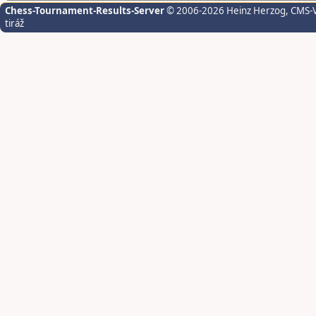
Chess-Tournament-Results-Server
© 2006-2026 Heinz Herzog
, CMS-
tiráž