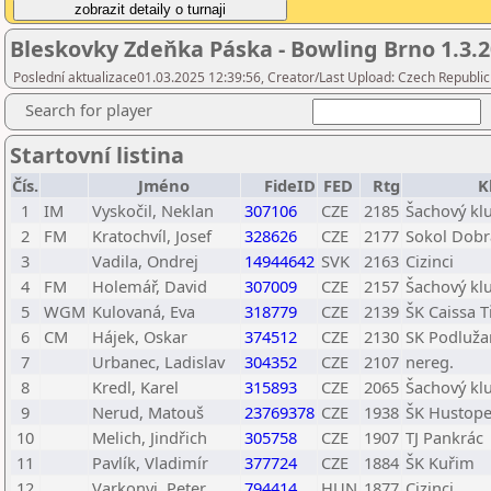
Bleskovky Zdeňka Páska - Bowling Brno 1.3.
Poslední aktualizace01.03.2025 12:39:56, Creator/Last Upload: Czech Republic
Search for player
Startovní listina
Čís.
Jméno
FideID
FED
Rtg
K
1
IM
Vyskočil, Neklan
307106
CZE
2185
Šachový kl
2
FM
Kratochvíl, Josef
328626
CZE
2177
Sokol Dobr
3
Vadila, Ondrej
14944642
SVK
2163
Cizinci
4
FM
Holemář, David
307009
CZE
2157
Šachový kl
5
WGM
Kulovaná, Eva
318779
CZE
2139
ŠK Caissa T
6
CM
Hájek, Oskar
374512
CZE
2130
SK Podluža
7
Urbanec, Ladislav
304352
CZE
2107
nereg.
8
Kredl, Karel
315893
CZE
2065
Šachový kl
9
Nerud, Matouš
23769378
CZE
1938
ŠK Hustop
10
Melich, Jindřich
305758
CZE
1907
TJ Pankrác
11
Pavlík, Vladimír
377724
CZE
1884
ŠK Kuřim
12
Varkonyi, Peter
794414
HUN
1877
Cizinci