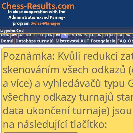
Logged on: Gast
Arabic
ARM
AZE
BIH
BUL
CAT
CHN
CRO
CZE
DEN
ENG
ESP
FAI
FIN
FRA
GER
GRE
INA
I
Domů
Databáze turnajů
Mistrovství AUT
Fotogalerie
FAQ
On
Poznámka: Kvůli redukci za
skenováním všech odkazů (
a více) a vyhledávačů typu 
všechny odkazy turnajů star
data ukončení turnaje) jsou
na následující tlačítko: