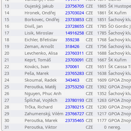
13
Oujeský, Jakub
23756705
CZE
1865
ŠK Hustop
14
Hronek, Ondřej
23703024
CZE
1861
ŠK Kuřim
15
Borkovec, Ondřej
23733853
CZE
1851
Šachový kl
16
Diviš, Jan
23728655
CZE
1785
ŠO Gordic J
17
Lisik, Miroslav
14916258
CZE
1785
Šachový kl
18
Eichler, Břetislav
359238
CZE
1768
Šachový kl
19
Zeman, Arnošt
318426
CZE
1756
Šachový kl
20
Levchenko, Alisa
23760311
CZE
1688
Šachový kl
21
Keprt, Tomáš
23703091
CZE
1667
ŠK Kuřim
22
Kovács, Ivan
370061
CZE
1651
ŠK Caissa T
23
Peša, Marek
23765283
CZE
1638
Šachový kl
24
Skoumal, Radek
343463
CZE
1609
GPOA Zno
25
Peroutka, Matěj
23753250
CZE
1392
GPOA Zno
26
Nguyen, Phuc Anh
CZE
1352
Šachový kl
27
Šplíchal, Vojtěch
23780193
CZE
1263
GPOA Zno
28
Trčka, Richard
23780215
CZE
1230
GPOA Zno
29
Zahumenský, Vilém
23766727
CZE
1217
GPOA Zno
30
Peroutka, Marek
23735465
CZE
1177
GPOA Zno
31
Peroutka, Viktor
CZE
0
nereg.