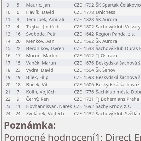
9
5
Mauric, Jan
CZE
1792
ŠK Spartak Čelákovic
10
6
Havlík, David
CZE
1778
Unichess
11
3
Temirbek, Amirali
CZE
1828
ŠK Aurora
12
4
Trejbal, Jindřich
CZE
1802
Šachový klub Velvary
13
16
Svoboda, Petr
CZE
1642
Region Panda, z.s.
14
20
Menkov, Ivan
CZE
1592
ŠK Aurora
15
22
Berdnikov, Tsyren
CZE
1533
Šachový klub Duras B
16
17
Muroň, Martin
CZE
1612
TJ Ostrava
17
15
Vaněk, Martin
CZE
1676
Beskydská šachová šk
18
23
Vydra, David
CZE
1504
ŠK Šenov
19
19
Bílek, Filip
CZE
1598
Beskydská šachová šk
20
18
Buček, Vít
CZE
1606
Beskydská šachová šk
21
7
Kolín, Vojtěch
CZE
1776
Šachklub města Dobro
22
9
Černý, Ren
CZE
1731
TJ Bohemians Praha
23
11
Hovhannisyan, Narek
CZE
1692
Šachy Krnov, z.s.
24
24
Zvolánek, Vojtěch
CZE
1432
Šachový klub Světlá 
Poznámka:
Pomocné hodnocení1: Direct En