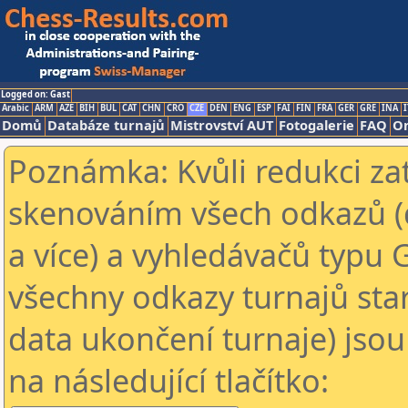
Logged on: Gast
Arabic
ARM
AZE
BIH
BUL
CAT
CHN
CRO
CZE
DEN
ENG
ESP
FAI
FIN
FRA
GER
GRE
INA
I
Domů
Databáze turnajů
Mistrovství AUT
Fotogalerie
FAQ
On
Poznámka: Kvůli redukci za
skenováním všech odkazů (
a více) a vyhledávačů typu 
všechny odkazy turnajů star
data ukončení turnaje) jsou
na následující tlačítko: