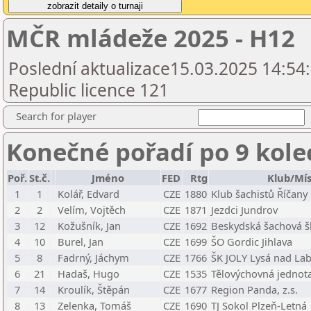
MČR mládeže 2025 - H12
Poslední aktualizace15.03.2025 14:54
Republic licence 121
Search for player
Konečné pořadí po 9 kole
Poř.
St.č.
Jméno
FED
Rtg
Klub/Mí
1
1
Kolář, Edvard
CZE
1880
Klub šachistů Říčany
2
2
Velím, Vojtěch
CZE
1871
Jezdci Jundrov
3
12
Kožušník, Jan
CZE
1692
Beskydská šachová šk
4
10
Burel, Jan
CZE
1699
ŠO Gordic Jihlava
5
8
Fadrný, Jáchym
CZE
1766
ŠK JOLY Lysá nad Lab
6
21
Hadaš, Hugo
CZE
1535
Tělovýchovná jednota
7
14
Kroulík, Štěpán
CZE
1677
Region Panda, z.s.
8
13
Zelenka, Tomáš
CZE
1690
TJ Sokol Plzeň-Letná