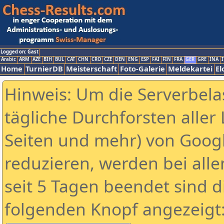
Logged on: Gast
Arabic
ARM
AZE
BIH
BUL
CAT
CHN
CRO
CZE
DEN
ENG
ESP
FAI
FIN
FRA
GER
GRE
INA
I
Home
TurnierDB
Meisterschaft
Foto-Galerie
Meldekartei
El
Hinweis: Um die Serverbela
tägliche Durchforsten aller 
Seiten und mehr) von Goog
reduzieren, werden bei alle
seit 5 Tagen beendet sind d
folgenden Knopf angezeigt