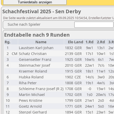
Schachfestival 2025 - Sen Derby
Die Seite wurde zuletzt aktualisiert am 09.09.2025 10:54:54, Ersteller/Letzte
Suche nach Spieler
Endtabelle nach 9 Runden
Rg.
Name
Elo
Land
1.Rd
2.Rd
3.
1
Laustsen Karl-Johan
1832
GER
9w1
13s1
2w
2
CM
Schatz Christian
2139
GER
17s1
10w1
1s
3
Geisensetter Franz
1925
GER
16w½
6s1
7w
4
Steinmacher Josef
2010
GER
22w1
7s½
10
Kraemer Roland
1915
GER
18s1
11w1
12
6
Hubka Roland
1902
CZE
14s½
3w0
20
7
Riha Peter
1808
GER
19s1
4w½
3s
8
Schleime Franz-Josef (R 2)
1708
GER
-0
15w1
14
9
Martin Michael
1702
GER
1s0
20w½
17
10
Pews Kristine
1799
GER
21w1
2s0
4s
11
Goetz Arnold
1771
GER
24w1
5s0
16
12
Stenzel Gerhard
1894
GER
15s1
23w1
5w