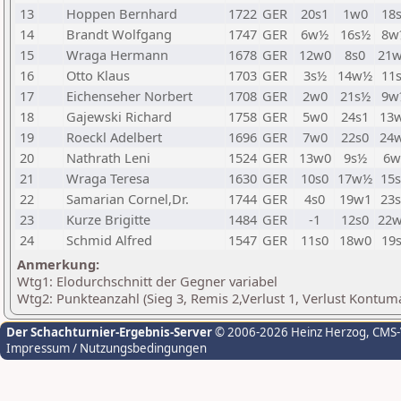
13
Hoppen Bernhard
1722
GER
20s1
1w0
18
14
Brandt Wolfgang
1747
GER
6w½
16s½
8w
15
Wraga Hermann
1678
GER
12w0
8s0
21
16
Otto Klaus
1703
GER
3s½
14w½
11
17
Eichenseher Norbert
1708
GER
2w0
21s½
9w
18
Gajewski Richard
1758
GER
5w0
24s1
13
19
Roeckl Adelbert
1696
GER
7w0
22s0
24
20
Nathrath Leni
1524
GER
13w0
9s½
6w
21
Wraga Teresa
1630
GER
10s0
17w½
15
22
Samarian Cornel,Dr.
1744
GER
4s0
19w1
23
23
Kurze Brigitte
1484
GER
-1
12s0
22
24
Schmid Alfred
1547
GER
11s0
18w0
19
Anmerkung:
Wtg1: Elodurchschnitt der Gegner variabel
Wtg2: Punkteanzahl (Sieg 3, Remis 2,Verlust 1, Verlust Kontum
Der Schachturnier-Ergebnis-Server
© 2006-2026 Heinz Herzog
, CMS
Impressum / Nutzungsbedingungen