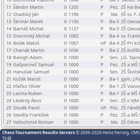
11
Šándor Martin
0
1205
P
Pez.
ZŠ Na Bi
12
Osadský Ján
0
1190
P
Ma
SŠ sv. F.
13
Škrinár Marek
0
1130
P
Ba-5
ZŠ Gessa
14
Barnáš Michal
0
1127
P
Ba-5
ZŠ Gessa
15
Dvornický Michal
0
1082
P
Ba-4
sv. Frant
16
Belák Matúš
0
1067
nP
Ba-4
ZŠ Pri kr
17
Charvát Martin
0
1036
P
Ba-2
ZŠ Kulíšk
18
Balogh Adam
0
1000
P
Sen.
J.G. Tajo
19
Gašparovič Samuel
0
1000
P
Pez.
ZŠ a MŠ 
20
Hanuliak Samuel
0
1000
P
Sen.
ZŠ Škols
21
Kožák Maroš
0
1000
P
Ba-1
gym. J.P
22
Kľačko Oliver
0
1000
P
Ba-1
ZŠ Vazov
23
Lacina Ruben
0
1000
P
Ba-1
ZŠ a MŠ 
24
Lévárdy Ákos
0
1000
P
Sen.
ZŠ s VJM
25
Slovák Pavol
0
1000
nP
Pez.
ZŠ Fándl
26
Stavěla František
0
1000
P
Pez.
ZŠ a MŠ 
27
Veltschmid Roman
0
1000
P
Ma
ZŠ Dérer
Chess-Tournament-Results-Servers
© 2006-2026 Heinz Herzog
, CMS
Tiráž