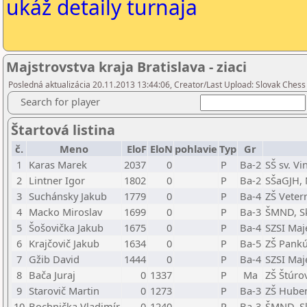
ukáž detaily turnaja
Majstrovstva kraja Bratislava - ziaci
Posledná aktualizácia 20.11.2013 13:44:06, Creator/Last Upload: Slovak Chess
Search for player
Štartová listina
č.
Meno
EloF
EloN
pohlavie
Typ
Gr
1
Karas Marek
2037
0
P
Ba-2
SŠ sv. Vi
2
Lintner Igor
1802
0
P
Ba-2
SŠaGJH, 
3
Suchánsky Jakub
1779
0
P
Ba-4
ZŠ Vetern
4
Macko Miroslav
1699
0
P
Ba-3
ŠMND, Sk
5
Šošovička Jakub
1675
0
P
Ba-4
SZSI Maj
6
Krajčovič Jakub
1634
0
P
Ba-5
ZŠ Pankú
7
Gžib David
1444
0
P
Ba-4
SZSI Maj
8
Bača Juraj
0
1337
P
Ma
ZŠ Štúro
9
Starovič Martin
0
1273
P
Ba-3
ZŠ Huben
10
Bochnička Vladimír
0
1240
P
Ba-3
ŠMND, Sk