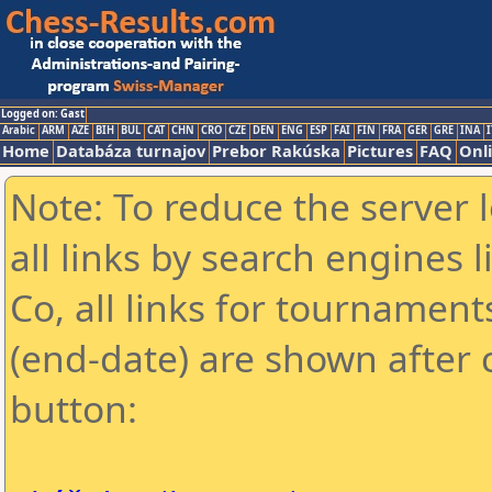
Logged on: Gast
Arabic
ARM
AZE
BIH
BUL
CAT
CHN
CRO
CZE
DEN
ENG
ESP
FAI
FIN
FRA
GER
GRE
INA
I
Home
Databáza turnajov
Prebor Rakúska
Pictures
FAQ
Onl
Note: To reduce the server 
all links by search engines
Co, all links for tournamen
(end-date) are shown after c
button: