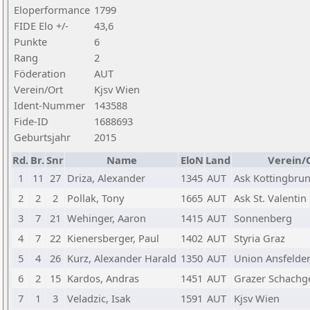
Eloperformance
1799
FIDE Elo +/-
43,6
Punkte
6
Rang
2
Föderation
AUT
Verein/Ort
Kjsv Wien
Ident-Nummer
143588
Fide-ID
1688693
Geburtsjahr
2015
Rd.
Br.
Snr
Name
EloN
Land
Verein/
1
11
27
Driza, Alexander
1345
AUT
Ask Kottingbru
2
2
2
Pollak, Tony
1665
AUT
Ask St. Valentin
3
7
21
Wehinger, Aaron
1415
AUT
Sonnenberg
4
7
22
Kienersberger, Paul
1402
AUT
Styria Graz
5
4
26
Kurz, Alexander Harald
1350
AUT
Union Ansfelde
6
2
15
Kardos, Andras
1451
AUT
Grazer Schachge
7
1
3
Veladzic, Isak
1591
AUT
Kjsv Wien