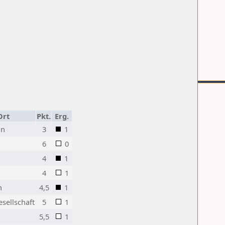
Ort
Pkt.
Erg.
nn
3
1
6
0
4
1
4
1
n
4,5
1
sellschaft
5
1
5,5
1