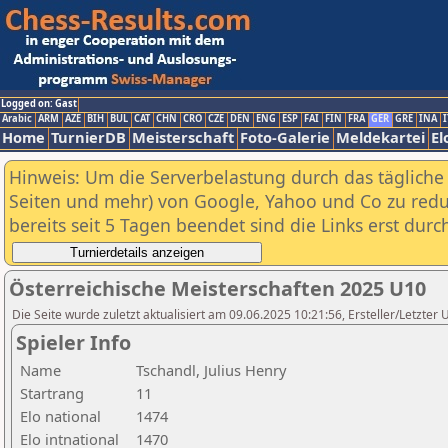
Logged on: Gast
Arabic
ARM
AZE
BIH
BUL
CAT
CHN
CRO
CZE
DEN
ENG
ESP
FAI
FIN
FRA
GER
GRE
INA
I
Home
TurnierDB
Meisterschaft
Foto-Galerie
Meldekartei
El
Hinweis: Um die Serverbelastung durch das tägliche D
Seiten und mehr) von Google, Yahoo und Co zu reduz
bereits seit 5 Tagen beendet sind die Links erst dur
Österreichische Meisterschaften 2025 U10
Die Seite wurde zuletzt aktualisiert am 09.06.2025 10:21:56, Ersteller/Letzter
Spieler Info
Name
Tschandl, Julius Henry
Startrang
11
Elo national
1474
Elo intnational
1470