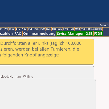
Servert
TA
JPN
MKD
LTU
NED
POL
POR
ROU
RUS
SRB
SVK
SWE
TUR
UKR
VIE
FontSize:11pt
ozahlen
FAQ
Onlineanmeldung
Swiss-Manager
ÖSB
FIDE
urchforsten aller Links (täglich 100.000
ieren, werden bei allen Turnieren, die
ch folgenden Knopf angezeigt:
 Upload: Hermann Wilfling