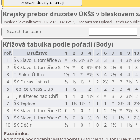
Krajský přebor družstev ÚKŠS v bleskovém 
Poslední aktualizace15.02.2025 14:36:53, Creator/Last Upload: Czech Republic
Search for team
Křížová tabulka podle pořadí (Body)
Poř.
Družstvo
1
2
3
4
5
6
7
8
9
10
1
ŠK Slavoj Litoměřice A
*
2½
2½
3½
3
3
3
4
3½
3½
2
ŠK Slavoj Litoměřice S
1½
*
3
3½
3½
3
2½
3
4
3
3
TJ Sokol Údlice
1½
1
*
3½
3
4
2½
4
4
4
4
ŠK Duras Ústí n.L.
½
½
½
*
2
2½
3
3
3½
3
5
Teplice Chess Club
1
½
1
2
*
2
3
3
4
4
6
TJ Klášterec nad Ohří
1
1
0
1½
2
*
3
2
3½
2
7
ŠK Teplice
1
1½
1½
1
1
1
*
2½
3
2½
8
ŠK Slavoj Litoměřice D
0
1
0
1
1
2
1½
*
2½
3
9
ŠK Slavoj Litoměřice C
½
0
0
½
0
½
1
1½
*
2½
10
SK Děčín
½
1
0
1
0
2
1½
1
1½
*
Poznámka:
Pomocné hodnocení1: Matchpoints (3 for wins, 1 for Draws, 0 f