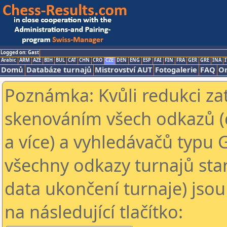
Logged on: Gast
Arabic
ARM
AZE
BIH
BUL
CAT
CHN
CRO
CZE
DEN
ENG
ESP
FAI
FIN
FRA
GER
GRE
INA
I
Domů
Databáze turnajů
Mistrovství AUT
Fotogalerie
FAQ
On
Poznámka: Kvůli redukci za
skenováním všech odkazů (
a více) a vyhledávačů typu 
všechny odkazy turnajů star
data ukončení turnaje) jsou
na následující tlačítko: