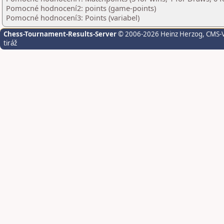
Pomocné hodnocení2: points (game-points)
Pomocné hodnocení3: Points (variabel)
Chess-Tournament-Results-Server
© 2006-2026 Heinz Herzog
, CMS-
tiráž