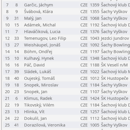
7
8
Garčic, Jáchym
CZE
1359
Šachový klub D
8
9
Švábová, Klára
CZE
1355
Šachy Vyškov
9
31
Malý, Jan
CZE
1068
Šachy Vyškov
10
15
Adámek, Michal
CZE
1192
Šachový klub D
11
7
Hlaváčiková, Lucia
CZE
1376
Šachy Vyškov
12
33
Temenugov, Leo Filip
CZE
1043
Jezdci Jundrov
13
27
Weishäupel, Jonáš
CZE
1092
Šachy Bowling 
14
14
Böhm, Ondřej
CZE
1197
Šachy Bowling 
15
10
Kulhavý, Hynek
CZE
1348
Šachový klub D
16
16
Páč, David
CZE
1188
ŠK Veselí n/M
17
39
Sládek, Lukáš
CZE
1022
Šachový klub 
18
40
Oujeský, Tomáš
CZE
1012
ŠK Hustopeče
19
18
Snopek, Miroslav
CZE
1184
Šachy Vyškov
20
23
Snopek, Jan
CZE
1107
Šachy Vyškov
21
6
Klimus, Radek
CZE
1424
ŠK Hustopeče
22
19
Tikovský, Vilém
CZE
1184
Šachový klub D
23
13
Hlinka, Vít
CZE
1257
Šachový klub L
24
22
Dokulil, Jan
CZE
1112
Šachový klub D
25
41
Dorazilová, Veronika
CZE
1005
Šachy Vyškov