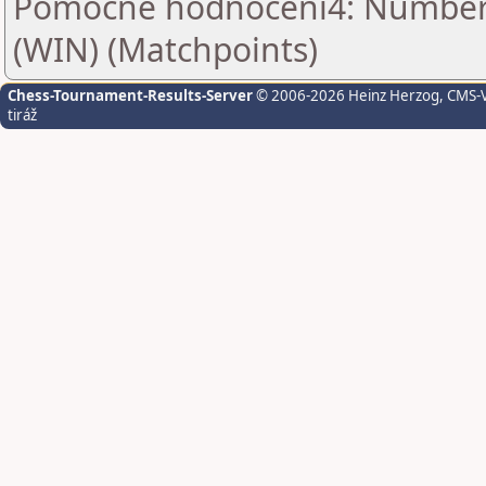
Pomocné hodnocení4: Number o
(WIN) (Matchpoints)
Chess-Tournament-Results-Server
© 2006-2026 Heinz Herzog
, CMS-
tiráž