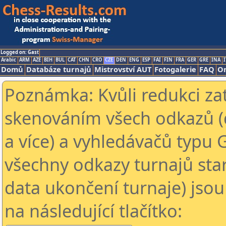
Logged on: Gast
Arabic
ARM
AZE
BIH
BUL
CAT
CHN
CRO
CZE
DEN
ENG
ESP
FAI
FIN
FRA
GER
GRE
INA
I
Domů
Databáze turnajů
Mistrovství AUT
Fotogalerie
FAQ
On
Poznámka: Kvůli redukci za
skenováním všech odkazů (
a více) a vyhledávačů typu 
všechny odkazy turnajů star
data ukončení turnaje) jsou
na následující tlačítko: