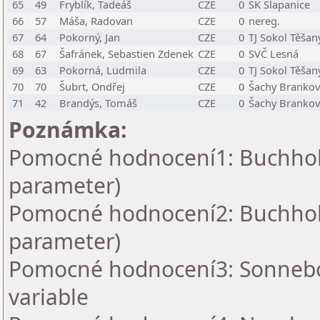
65
49
Fryblík, Tadeáš
CZE
0
ŠK Šlapanice
66
57
Máša, Radovan
CZE
0
nereg.
67
64
Pokorný, Jan
CZE
0
TJ Sokol Těšany
68
67
Šafránek, Sebastien Zdenek
CZE
0
SVČ Lesná
69
63
Pokorná, Ludmila
CZE
0
TJ Sokol Těšany
70
70
Šubrt, Ondřej
CZE
0
Šachy Brankovi
71
42
Brandýs, Tomáš
CZE
0
Šachy Brankovi
Poznámka:
Pomocné hodnocení1: Buchholz 
parameter)
Pomocné hodnocení2: Buchholz 
parameter)
Pomocné hodnocení3: Sonnebo
variable