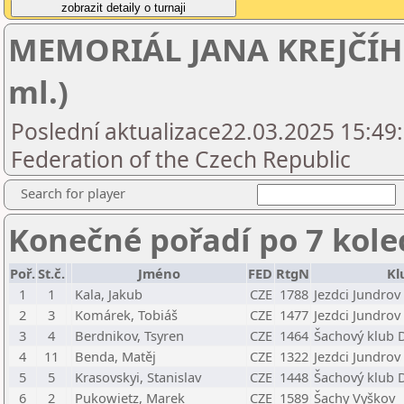
MEMORIÁL JANA KREJČÍHO
ml.)
Poslední aktualizace22.03.2025 15:49
Federation of the Czech Republic
Search for player
Konečné pořadí po 7 kole
Poř.
St.č.
Jméno
FED
RtgN
Kl
1
1
Kala, Jakub
CZE
1788
Jezdci Jundrov
2
3
Komárek, Tobiáš
CZE
1477
Jezdci Jundrov
3
4
Berdnikov, Tsyren
CZE
1464
Šachový klub D
4
11
Benda, Matěj
CZE
1322
Jezdci Jundrov
5
5
Krasovskyi, Stanislav
CZE
1448
Šachový klub D
6
2
Pukowietz, Marek
CZE
1589
Šachy Vyškov