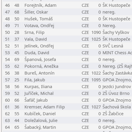
46
48
Forejtník, Adam
CZE
0
ŠK Hustopeče
47
68
Šiller, Oskar
CZE
0
nereg.
48
50
Hušek, Tomáš
CZE
0
ŠK Hustopeče
49
71
Votava, Ondřej
CZE
0
Nereg.
50
28
Srna, Filip
CZE
1090
Šachy Vyškov
51
37
Vala, David
CZE
1025
ŠK Hustopeče
52
51
Jelínek, Ondřej
CZE
0
SVČ Lesná
53
45
Duda, David
CZE
0
MINT Chess Ac
54
69
Španová, Josefa
CZE
0
nereg.
55
62
Pokorná, Anežka
CZE
0
Nereg. (ZŠ Raj
56
38
Bureš, Antonín
CZE
1022
Šachy Zastávk
57
25
Fila, Jakub
CZE
1095
GPOA Znojmo,
58
56
Kurpas, Iliana
CZE
0
Jezdci Jundrov
59
52
Juříček, Michal
CZE
0
ZŠ Úvoz Brno
60
66
Šafář, Jakub
CZE
0
GPOA Znojmo
61
36
Kremser, Adam Filip
CZE
1027
Šachová škola
62
55
Kubíček, Daniel
CZE
0
ZŠ Žabčice
63
44
Doležalová, Julie
CZE
0
nereg.
64
65
Šabacký, Martin
CZE
0
GPOA Znojmo,