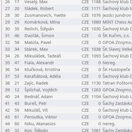
26
17
Veselý, Max
CZE
1188
Šachový klub D
27
20
Sládek, Robert
CZE
1171
Šachový klub 
28
30
Zusmanovich, Yvette
CZE
1076
Jezdci Jundrov
29
29
Komárková, Mína
CZE
1080
MINT Chess Ac
30
35
Reilich, Štěpán
CZE
1030
Šachový klub D
31
46
Dvořák, Šimon
CZE
0
ŠK Kuřim, z.s.
32
58
Matola, Pavel
CZE
0
GPOA Znojmo,
33
34
Stárek, Max
CZE
1038
ŠK Slavoj Velk
34
26
Mikulášek, Tadeáš
CZE
1093
Šachový klub D
35
47
Fiala, Alexandr
CZE
0
Nereg.
36
54
Klučková, Kristína
CZE
0
ŠK Hustopeče
37
53
Karafiátová, Adéla
CZE
0
Šachový klub D
38
21
Zajíc, Radek
CZE
1130
Tatran Poštor
39
12
Šplíchal, Vojtěch
CZE
1263
GPOA Znojmo,
40
24
Bednář, Adam
CZE
1104
Šachový klub L
41
43
Bureš, Petr
CZE
0
Šachy Zastávk
42
59
Mikuláš, Vít
CZE
0
Šachový klub L
43
61
Peroutka, Viktor
CZE
0
GPOA Znojmo,
44
60
Niku, Atanasios
CZE
0
nereg.
45
32
Kos, Štěpán
CZE
1061
Šachy Zastávk