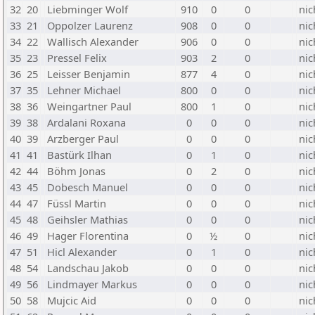
32
20
Liebminger Wolf
910
0
0
nic
33
21
Oppolzer Laurenz
908
0
0
nic
34
22
Wallisch Alexander
906
0
0
nic
35
23
Pressel Felix
903
2
0
nic
36
25
Leisser Benjamin
877
4
0
nic
37
35
Lehner Michael
800
0
0
nic
38
36
Weingartner Paul
800
1
0
nic
39
38
Ardalani Roxana
0
0
0
nic
40
39
Arzberger Paul
0
0
0
nic
41
41
Bastürk Ilhan
0
1
0
nic
42
44
Böhm Jonas
0
2
0
nic
43
45
Dobesch Manuel
0
0
0
nic
44
47
Füssl Martin
0
0
0
nic
45
48
Geihsler Mathias
0
0
0
nic
46
49
Hager Florentina
0
½
0
nic
47
51
Hicl Alexander
0
1
0
nic
48
54
Landschau Jakob
0
0
0
nic
49
56
Lindmayer Markus
0
0
0
nic
50
58
Mujcic Aid
0
0
0
nic