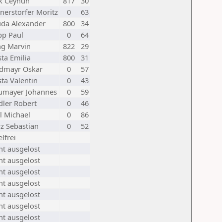
k Ceyhun
817
30
nerstorfer Moritz
0
63
da Alexander
800
34
pp Paul
0
64
ng Marvin
822
29
ta Emilia
800
31
ndmayr Oskar
0
57
ta Valentin
0
43
umayer Johannes
0
59
dler Robert
0
46
l Michael
0
86
z Sebastian
0
52
elfrei
ht ausgelost
ht ausgelost
ht ausgelost
ht ausgelost
ht ausgelost
ht ausgelost
ht ausgelost