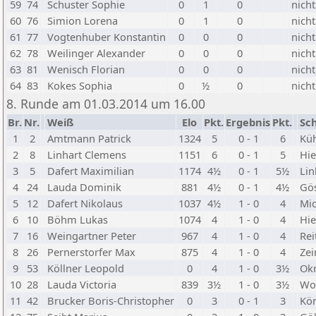
59
74
Schuster Sophie
0
1
0
nicht
60
76
Simion Lorena
0
1
0
nicht
61
77
Vogtenhuber Konstantin
0
0
0
nicht
62
78
Weilinger Alexander
0
0
0
nicht
63
81
Wenisch Florian
0
0
0
nicht
64
83
Kokes Sophia
0
½
0
nicht
8. Runde am 01.03.2014 um 16.00
Br.
Nr.
Weiß
Elo
Pkt.
Ergebnis
Pkt.
Sc
1
2
Amtmann Patrick
1324
5
0 - 1
6
Kü
2
8
Linhart Clemens
1151
6
0 - 1
5
Hi
3
5
Dafert Maximilian
1174
4½
0 - 1
5½
Lin
4
24
Lauda Dominik
881
4½
0 - 1
4½
Gös
5
12
Dafert Nikolaus
1037
4½
1 - 0
4
Mi
6
10
Böhm Lukas
1074
4
1 - 0
4
Hie
7
16
Weingartner Peter
967
4
1 - 0
4
Rei
8
26
Pernerstorfer Max
875
4
1 - 0
4
Zei
9
53
Köllner Leopold
0
4
1 - 0
3½
Okr
10
28
Lauda Victoria
839
3½
1 - 0
3½
Wol
11
42
Brucker Boris-Christopher
0
3
0 - 1
3
Kön