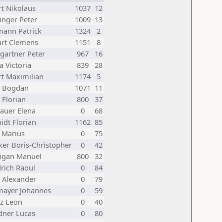
rt Nikolaus
1037
12
inger Peter
1009
13
ann Patrick
1324
2
art Clemens
1151
8
gartner Peter
967
16
 Victoria
839
28
rt Maximilian
1174
5
c Bogdan
1071
11
 Florian
800
37
bauer Elena
0
68
idt Florian
1162
85
t Marius
0
75
ker Boris-Christopher
0
42
igan Manuel
800
32
rich Raoul
0
84
 Alexander
0
79
ayer Johannes
0
59
tz Leon
0
40
ner Lucas
0
80