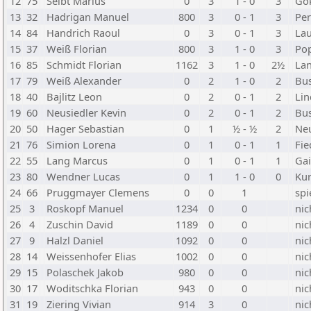
12
75
Seibt Marius
0
3
1 - 0
3
Gö
13
32
Hadrigan Manuel
800
3
0 - 1
3
Per
14
84
Handrich Raoul
0
3
0 - 1
3
Lau
15
37
Weiß Florian
800
3
1 - 0
3
Po
16
85
Schmidt Florian
1162
3
1 - 0
2½
La
17
79
Weiß Alexander
0
2
1 - 0
2
Bus
18
40
Bajlitz Leon
0
2
0 - 1
2
Li
19
60
Neusiedler Kevin
0
2
0 - 1
2
Bus
20
50
Hager Sebastian
0
1
½ - ½
2
Ne
21
76
Simion Lorena
0
1
0 - 1
1
Fie
22
55
Lang Marcus
0
1
0 - 1
1
Gai
23
80
Wendner Lucas
0
1
1 - 0
0
Kur
24
66
Pruggmayer Clemens
0
0
1
spi
25
3
Roskopf Manuel
1234
0
0
nic
26
4
Zuschin David
1189
0
0
nic
27
9
Halzl Daniel
1092
0
0
nic
28
14
Weissenhofer Elias
1002
0
0
nic
29
15
Polaschek Jakob
980
0
0
nic
30
17
Woditschka Florian
943
0
0
nic
31
19
Ziering Vivian
914
3
0
nic