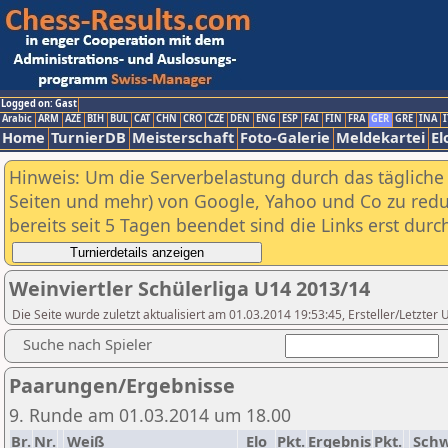
Logged on: Gast
Arabic
ARM
AZE
BIH
BUL
CAT
CHN
CRO
CZE
DEN
ENG
ESP
FAI
FIN
FRA
GER
GRE
INA
I
Home
TurnierDB
Meisterschaft
Foto-Galerie
Meldekartei
El
Hinweis: Um die Serverbelastung durch das tägliche D
Seiten und mehr) von Google, Yahoo und Co zu reduz
bereits seit 5 Tagen beendet sind die Links erst dur
Weinviertler Schülerliga U14 2013/14
Die Seite wurde zuletzt aktualisiert am 01.03.2014 19:53:45, Ersteller/Letzte
Suche nach Spieler
Paarungen/Ergebnisse
9. Runde am 01.03.2014 um 18.00
Br.
Nr.
Weiß
Elo
Pkt.
Ergebnis
Pkt.
Sch