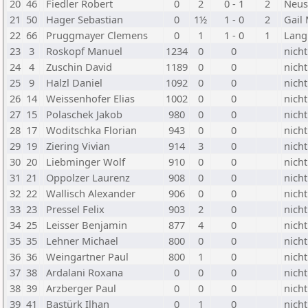
20
46
Fiedler Robert
0
2
0 - 1
2
Neus
21
50
Hager Sebastian
0
1½
1 - 0
2
Gail 
22
66
Pruggmayer Clemens
0
1
1 - 0
1
Lang
23
3
Roskopf Manuel
1234
0
0
nicht
24
4
Zuschin David
1189
0
0
nicht
25
9
Halzl Daniel
1092
0
0
nicht
26
14
Weissenhofer Elias
1002
0
0
nicht
27
15
Polaschek Jakob
980
0
0
nicht
28
17
Woditschka Florian
943
0
0
nicht
29
19
Ziering Vivian
914
3
0
nicht
30
20
Liebminger Wolf
910
0
0
nicht
31
21
Oppolzer Laurenz
908
0
0
nicht
32
22
Wallisch Alexander
906
0
0
nicht
33
23
Pressel Felix
903
2
0
nicht
34
25
Leisser Benjamin
877
4
0
nicht
35
35
Lehner Michael
800
0
0
nicht
36
36
Weingartner Paul
800
1
0
nicht
37
38
Ardalani Roxana
0
0
0
nicht
38
39
Arzberger Paul
0
0
0
nicht
39
41
Bastürk Ilhan
0
1
0
nicht