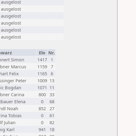
 ausgelost
 ausgelost
 ausgelost
 ausgelost
 ausgelost
 ausgelost
hwarz
Elo
Nr.
hnert Simon
1417
1
ebner Marcus
1159
7
hart Felix
1165
6
singer Peter
1009
13
cic Bogdan
1071
11
bner Carina
800
33
tbauer Elena
0
68
ndl Noah
852
27
ina Tobias
0
61
f Julian
0
82
ig Karl
941
18