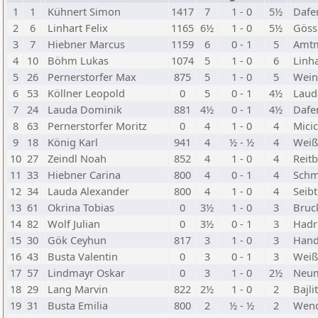
1
1
Kühnert Simon
1417
7
1 - 0
5½
Dafe
2
6
Linhart Felix
1165
6½
1 - 0
5½
Göss
3
7
Hiebner Marcus
1159
6
0 - 1
5
Amtm
4
10
Böhm Lukas
1074
5
1 - 0
6
Linh
5
26
Pernerstorfer Max
875
5
1 - 0
5
Wein
6
53
Köllner Leopold
0
5
0 - 1
4½
Lauda
7
24
Lauda Dominik
881
4½
0 - 1
4½
Dafe
8
63
Pernerstorfer Moritz
0
4
1 - 0
4
Mici
9
18
König Karl
941
4
½ - ½
4
Weiß
10
27
Zeindl Noah
852
4
1 - 0
4
Reit
11
33
Hiebner Carina
800
4
0 - 1
4
Schm
12
34
Lauda Alexander
800
4
1 - 0
4
Seib
13
61
Okrina Tobias
0
3½
1 - 0
3
Bruc
14
82
Wolf Julian
0
3½
0 - 1
3
Hadr
15
30
Gök Ceyhun
817
3
1 - 0
3
Hand
16
43
Busta Valentin
0
3
0 - 1
3
Weiß
17
57
Lindmayr Oskar
0
3
1 - 0
2½
Neum
18
29
Lang Marvin
822
2½
1 - 0
2
Bajli
19
31
Busta Emilia
800
2
½ - ½
2
Wend