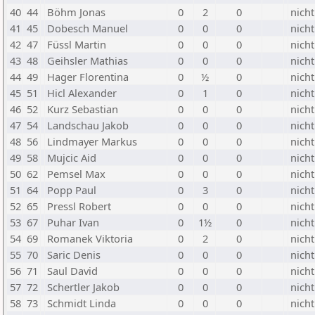
40
44
Böhm Jonas
0
2
0
nicht
41
45
Dobesch Manuel
0
0
0
nicht
42
47
Füssl Martin
0
0
0
nicht
43
48
Geihsler Mathias
0
0
0
nicht
44
49
Hager Florentina
0
½
0
nicht
45
51
Hicl Alexander
0
1
0
nicht
46
52
Kurz Sebastian
0
0
0
nicht
47
54
Landschau Jakob
0
0
0
nicht
48
56
Lindmayer Markus
0
0
0
nicht
49
58
Mujcic Aid
0
0
0
nicht
50
62
Pemsel Max
0
0
0
nicht
51
64
Popp Paul
0
3
0
nicht
52
65
Pressl Robert
0
0
0
nicht
53
67
Puhar Ivan
0
1½
0
nicht
54
69
Romanek Viktoria
0
2
0
nicht
55
70
Saric Denis
0
0
0
nicht
56
71
Saul David
0
0
0
nicht
57
72
Schertler Jakob
0
0
0
nicht
58
73
Schmidt Linda
0
0
0
nicht