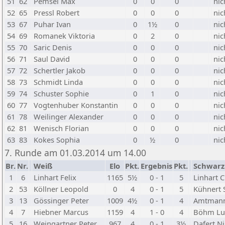
51
62
Pemsel Max
0
0
0
nic
52
65
Pressl Robert
0
0
0
nic
53
67
Puhar Ivan
0
1½
0
nic
54
69
Romanek Viktoria
0
2
0
nic
55
70
Saric Denis
0
0
0
nic
56
71
Saul David
0
0
0
nic
57
72
Schertler Jakob
0
0
0
nic
58
73
Schmidt Linda
0
0
0
nic
59
74
Schuster Sophie
0
1
0
nic
60
77
Vogtenhuber Konstantin
0
0
0
nic
61
78
Weilinger Alexander
0
0
0
nic
62
81
Wenisch Florian
0
0
0
nic
63
83
Kokes Sophia
0
½
0
nic
7. Runde am 01.03.2014 um 14.00
Br.
Nr.
Weiß
Elo
Pkt.
Ergebnis
Pkt.
Schwarz
1
6
Linhart Felix
1165
5½
0 - 1
5
Linhart 
2
53
Köllner Leopold
0
4
0 - 1
5
Kühnert
3
13
Gössinger Peter
1009
4½
0 - 1
4
Amtmann
4
7
Hiebner Marcus
1159
4
1 - 0
4
Böhm Lu
5
16
Weingartner Peter
967
4
0 - 1
3½
Dafert N