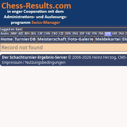
Logged on: Gast
Arabic
ARM
AZE
BIH
BUL
CAT
CHN
CRO
CZE
DEN
ENG
ESP
FAI
FIN
FRA
GER
GRE
INA
I
Home
TurnierDB
Meisterschaft
Foto-Galerie
Meldekartei
El
Record not found
Der Schachturnier-Ergebnis-Server
© 2006-2026 Heinz Herzog
, CMS
Impressum / Nutzungsbedingungen