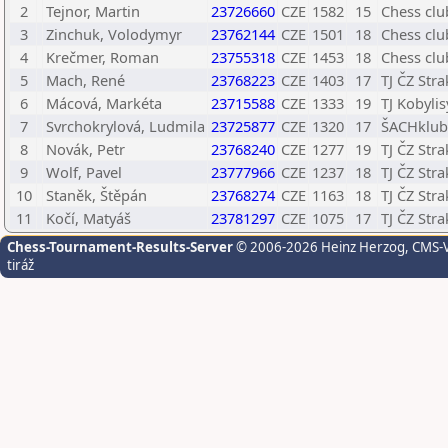
2
Tejnor, Martin
23726660
CZE
1582
15
Chess club
3
Zinchuk, Volodymyr
23762144
CZE
1501
18
Chess club
4
Krečmer, Roman
23755318
CZE
1453
18
Chess club
5
Mach, René
23768223
CZE
1403
17
TJ ČZ Str
6
Mácová, Markéta
23715588
CZE
1333
19
TJ Kobylis
7
Svrchokrylová, Ludmila
23725877
CZE
1320
17
ŠACHklub 
8
Novák, Petr
23768240
CZE
1277
19
TJ ČZ Str
9
Wolf, Pavel
23777966
CZE
1237
18
TJ ČZ Str
10
Staněk, Štěpán
23768274
CZE
1163
18
TJ ČZ Str
11
Kočí, Matyáš
23781297
CZE
1075
17
TJ ČZ Str
Chess-Tournament-Results-Server
© 2006-2026 Heinz Herzog
, CMS-
tiráž