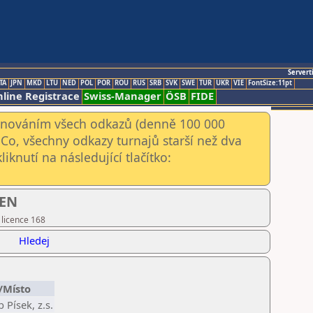
Servert
TA
JPN
MKD
LTU
NED
POL
POR
ROU
RUS
SRB
SVK
SWE
TUR
UKR
VIE
FontSize:11pt
line Registrace
Swiss-Manager
ÖSB
FIDE
kenováním všech odkazů (denně 100 000
Co, všechny odkazy turnajů starší než dva
iknutí na následující tlačítko:
PEN
 licence 168
Hledej
/Místo
 Písek, z.s.