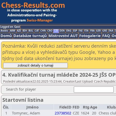
Logged on: Gast
Arabic
ARM
AZE
BIH
BUL
CAT
CHN
CRO
CZE
DEN
ENG
ESP
FAI
FIN
FRA
GER
GRE
INA
I
Domů
Databáze turnajů
Mistrovství AUT
Fotogalerie
FAQ
On
Poznámka: Kvůli redukci zatížení serveru denním s
přístupu a více) a vyhledávačů typu Google, Yahoo a 
týdny (od data ukončení turnaje) jsou zobrazeny po kl
4. Kvalifikační turnaj mládeže 2024-25 JŠS O
Poslední aktualizace22.02.2025 15:23:44, Creator/Last Upload: Czech Republic
Search for player
Startovní listina
Čís.
Jméno
FideID
FED
Rtg
Age
Klub
1
Tomynec, Adam
23738502
CZE
1624
20
Chess club