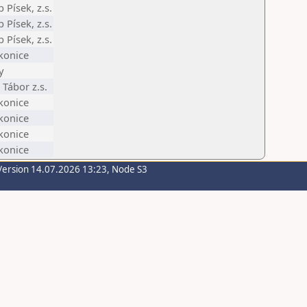
 Písek, z.s.
 Písek, z.s.
 Písek, z.s.
akonice
y
Tábor z.s.
akonice
akonice
akonice
akonice
Version 14.07.2026 13:23, Node S3