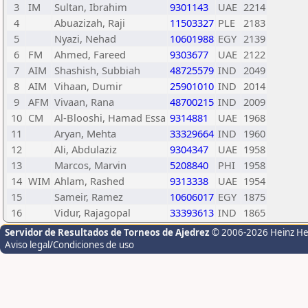
3
IM
Sultan, Ibrahim
9301143
UAE
2214
4
Abuazizah, Raji
11503327
PLE
2183
5
Nyazi, Nehad
10601988
EGY
2139
6
FM
Ahmed, Fareed
9303677
UAE
2122
7
AIM
Shashish, Subbiah
48725579
IND
2049
8
AIM
Vihaan, Dumir
25901010
IND
2014
9
AFM
Vivaan, Rana
48700215
IND
2009
10
CM
Al-Blooshi, Hamad Essa
9314881
UAE
1968
11
Aryan, Mehta
33329664
IND
1960
12
Ali, Abdulaziz
9304347
UAE
1958
13
Marcos, Marvin
5208840
PHI
1958
14
WIM
Ahlam, Rashed
9313338
UAE
1954
15
Sameir, Ramez
10606017
EGY
1875
16
Vidur, Rajagopal
33393613
IND
1865
Servidor de Resultados de Torneos de Ajedrez
© 2006-2026 Heinz H
Aviso legal/Condiciones de uso