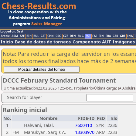
Logged on: Gast
Arabic
ARM
AZE
BIH
BUL
CAT
CHN
CRO
CZE
DEN
ENG
ESP
FAI
FIN
FRA
GER
GRE
INA
I
Inicio
Base de datos de torneos
Campeonato AUT
Imágenes
Nota: Para reducir la carga del servidor en los esc
todos los torneos finalizados hace más de 2 semanas
DCCC February Standard Tournament
Última actualización22.02.2025 12:54:45, Propietario/Última carga: IA Abdul
Search for player
Ranking inicial
No.
Nombre
FIDE-ID
FED
Elo
1
Halwani, Talal.
7600410
SYR
2236
2
FM
Manukyan, Sargis A.
13303970
ARM
2233