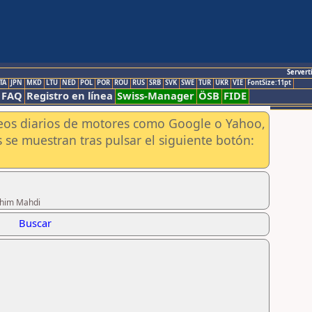
Servert
TA
JPN
MKD
LTU
NED
POL
POR
ROU
RUS
SRB
SVK
SWE
TUR
UKR
VIE
FontSize:11pt
FAQ
Registro en línea
Swiss-Manager
ÖSB
FIDE
aneos diarios de motores como Google o Yahoo,
 se muestran tras pulsar el siguiente botón:
rahim Mahdi
Buscar