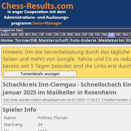
Logged on: Gast
Arabic
ARM
AZE
BIH
BUL
CAT
CHN
CRO
CZE
DEN
ENG
ESP
FAI
FIN
FRA
GER
GRE
INA
I
Home
TurnierDB
Meisterschaft
Foto-Galerie
Meldekartei
El
Hinweis: Um die Serverbelastung durch das tägliche D
Seiten und mehr) von Google, Yahoo und Co zu reduz
bereits seit 5 Tagen beendet sind die Links erst dur
Schachkreis Inn-Ciemgau - Schnellschach Ei
Januar 2025 im Mailkeller in Rosenheim
Die Seite wurde zuletzt aktualisiert am 26.01.2025 17:32:57, Ersteller/Letzter 
Spieler Info
Name
Pöllner, Florian
Startrang
24