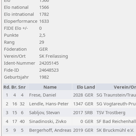
Elo
1566
Elo national
1566
Elo intnational
1782
Eloperformance
1633
FIDE Elo +/-
0
Punkte
2,5
Rang
29
Föderation
GER
Verein/Ort
SK Freilassing
Ident-Nummer
24205145
Fide-ID
24648523
Geburtsjahr
1982
Rd.
Br.
Snr
Name
Elo
Land
Verein/Or
1
4
4
Frese, Daniel
2028
GER
SG Traunstein/Trau
2
16
32
Lendle, Hans-Peter
1347
GER
SG Vogtareuth-Pru
3
15
6
Sabljov, Stevan
2017
SRB
TSV Trostberg
4
17
40
Sinadinoski, Zivko
0
GER
SF Bad Reichenhall
5
9
5
Bergerhoff, Andreas
2019
GER
SK Bruckmühl e.V.