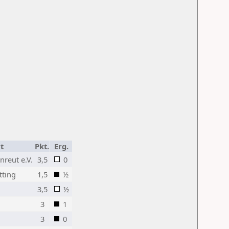
t
Pkt.
Erg.
nreut e.V.
3,5
0
tting
1,5
½
3,5
½
3
1
3
0