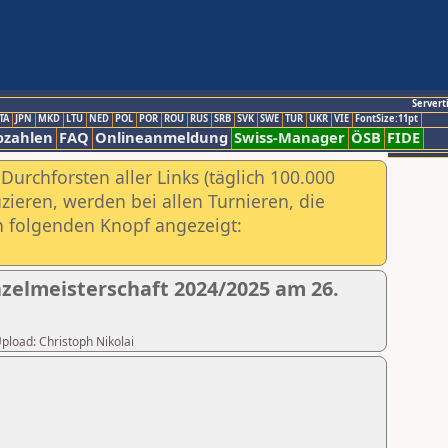
Servert
TA
JPN
MKD
LTU
NED
POL
POR
ROU
RUS
SRB
SVK
SWE
TUR
UKR
VIE
FontSize:11pt
ozahlen
FAQ
Onlineanmeldung
Swiss-Manager
ÖSB
FIDE
urchforsten aller Links (täglich 100.000
ieren, werden bei allen Turnieren, die
ch folgenden Knopf angezeigt:
nzelmeisterschaft 2024/2025 am 26.
Upload: Christoph Nikolai