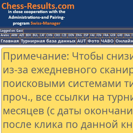
Logged on: Gast
Arabic
ARM
AZE
BIH
BUL
CAT
CHN
CRO
CZE
DEN
ENG
ESP
FAI
FIN
FRA
GER
GRE
INA
I
Главная
Турнирная база данных
AUT
Фото
ЧАВО
Онлайн
Примечание: Чтобы снизи
из-за ежедневного скани
поисковыми системами ти
проч., все ссылки на тур
месяцев (с даты окончан
после клика по данной кн