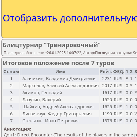
Отобразить дополнительну
Блицтурнир "Тренировочный"
Последнее обновление26.01.2025 14:07:22, Автор/Последняя загрузка: Se
Итоговое положение после 7 туров
Ст.ном
Имя
Рейт.
ФЕД.
1
2
1
Алачихин, Владимир Дмитриевич
2231
RUS
*
1
2
Маркелов, Алексей Александрович
2017
RUS
0
*
3
Акимов, Геннадий
1617
RUS
0
0
4
Лазутин, Валерий
1520
RUS
0
0
5
Шайкин, Андрей Александрович
1625
RUS
1
0
6
Лисвинчук, Федор Григорьевич
1199
RUS
0
0
7
Стеньгин, Иван Петрович
1376
RUS
0
0
Аннотация:
Доп1: Direct Encounter (The results of the players in the same 