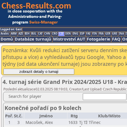
Logged on: Gast
Arabic
ARM
AZE
BIH
BUL
CAT
CHN
CRO
CZE
DEN
ENG
ESP
FAI
FIN
FRA
GER
GRE
INA
I
Domů
Databáze turnajů
Mistrovství AUT
Fotogalerie
FAQ
On
Poznámka: Kvůli redukci zatížení serveru denním s
přístupu a více) a vyhledávačů typu Google, Yahoo a 
týdny (od data ukončení turnaje) jsou zobrazeny po kl
4. turnaj série Grand Prix 2024/2025 U18 - K
Poslední aktualizace02.03.2025 08:19:03, Creator/Last Upload: Czech Republic
Search for player
Konečné pořadí po 9 kolech
Poř.
St.č.
Jméno
Rtg
Klub/Místo
1
3
Macošek, Alex
1633
Tj Tž Třinec