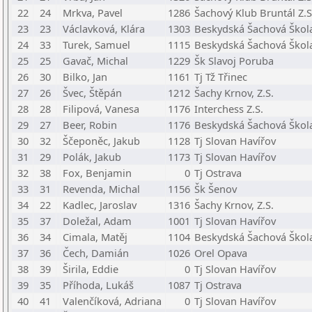
22
24
Mrkva, Pavel
1286
Šachový Klub Bruntál Z.S
23
23
Václavková, Klára
1303
Beskydská Šachová Škola
24
33
Turek, Samuel
1115
Beskydská Šachová Škola
25
25
Gavač, Michal
1229
Šk Slavoj Poruba
26
30
Bilko, Jan
1161
Tj Tž Třinec
27
26
Švec, Štěpán
1212
Šachy Krnov, Z.S.
28
28
Filipová, Vanesa
1176
Interchess Z.S.
29
27
Beer, Robin
1176
Beskydská Šachová Škola
30
32
Ščeponěc, Jakub
1128
Tj Slovan Havířov
31
29
Polák, Jakub
1173
Tj Slovan Havířov
32
38
Fox, Benjamin
0
Tj Ostrava
33
31
Revenda, Michal
1156
Šk Šenov
34
22
Kadlec, Jaroslav
1316
Šachy Krnov, Z.S.
35
37
Doležal, Adam
1001
Tj Slovan Havířov
36
34
Cimala, Matěj
1104
Beskydská Šachová Škola
37
36
Čech, Damián
1026
Orel Opava
38
39
Širila, Eddie
0
Tj Slovan Havířov
39
35
Příhoda, Lukáš
1087
Tj Ostrava
40
41
Valenčíková, Adriana
0
Tj Slovan Havířov