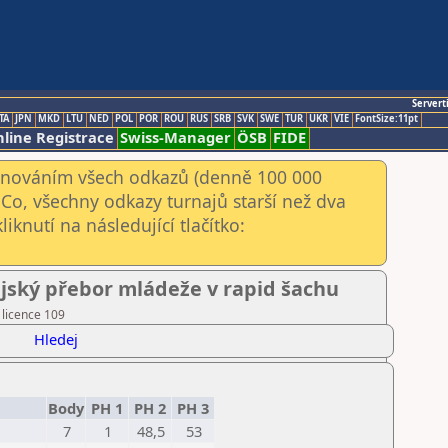
Servert
TA
JPN
MKD
LTU
NED
POL
POR
ROU
RUS
SRB
SVK
SWE
TUR
UKR
VIE
FontSize:11pt
line Registrace
Swiss-Manager
ÖSB
FIDE
kenováním všech odkazů (denně 100 000
Co, všechny odkazy turnajů starší než dva
iknutí na následující tlačítko:
rajský přebor mládeže v rapid šachu
 licence 109
Hledej
Body
PH 1
PH 2
PH 3
7
1
48,5
53