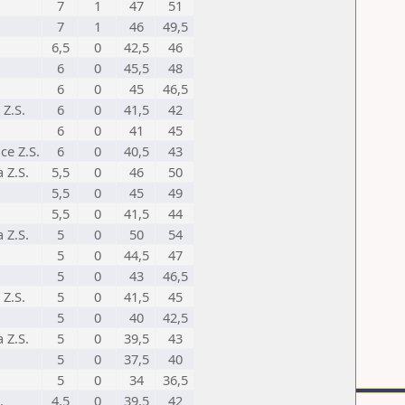
7
1
47
51
7
1
46
49,5
6,5
0
42,5
46
6
0
45,5
48
6
0
45
46,5
Z.S.
6
0
41,5
42
6
0
41
45
ce Z.S.
6
0
40,5
43
 Z.S.
5,5
0
46
50
5,5
0
45
49
5,5
0
41,5
44
 Z.S.
5
0
50
54
5
0
44,5
47
5
0
43
46,5
Z.S.
5
0
41,5
45
5
0
40
42,5
 Z.S.
5
0
39,5
43
5
0
37,5
40
5
0
34
36,5
.
4,5
0
39,5
42