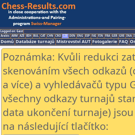
Logged on: Gast
Arabic
ARM
AZE
BIH
BUL
CAT
CHN
CRO
CZE
DEN
ENG
ESP
FAI
FIN
FRA
GER
GRE
INA
I
Domů
Databáze turnajů
Mistrovství AUT
Fotogalerie
FAQ
On
Poznámka: Kvůli redukci za
skenováním všech odkazů (
a více) a vyhledávačů typu 
všechny odkazy turnajů star
data ukončení turnaje) jsou
na následující tlačítko: