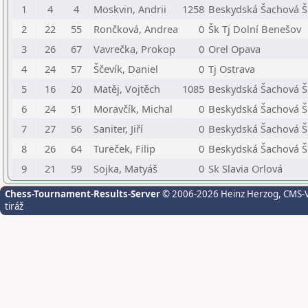
1
4
4
Moskvin, Andrii
1258
Beskydská Šachová Šk
2
22
55
Rončková, Andrea
0
Šk Tj Dolní Benešov
3
26
67
Vavrečka, Prokop
0
Orel Opava
4
24
57
Ščevík, Daniel
0
Tj Ostrava
5
16
20
Matěj, Vojtěch
1085
Beskydská Šachová Šk
6
24
51
Moravčík, Michal
0
Beskydská Šachová Šk
7
27
56
Saniter, Jiří
0
Beskydská Šachová Šk
8
26
64
Tureček, Filip
0
Beskydská Šachová Šk
9
21
59
Sojka, Matyáš
0
Sk Slavia Orlová
Chess-Tournament-Results-Server
© 2006-2026 Heinz Herzog
, CMS-
tiráž