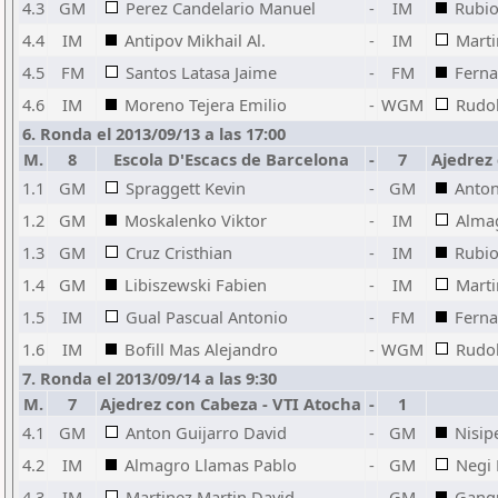
4.3
GM
Perez Candelario Manuel
-
IM
Rubio
4.4
IM
Antipov Mikhail Al.
-
IM
Marti
4.5
FM
Santos Latasa Jaime
-
FM
Ferna
4.6
IM
Moreno Tejera Emilio
-
WGM
Rudo
6. Ronda el 2013/09/13 a las 17:00
M.
8
Escola D'Escacs de Barcelona
-
7
Ajedrez
1.1
GM
Spraggett Kevin
-
GM
Anton
1.2
GM
Moskalenko Viktor
-
IM
Alma
1.3
GM
Cruz Cristhian
-
IM
Rubio
1.4
GM
Libiszewski Fabien
-
IM
Marti
1.5
IM
Gual Pascual Antonio
-
FM
Ferna
1.6
IM
Bofill Mas Alejandro
-
WGM
Rudo
7. Ronda el 2013/09/14 a las 9:30
M.
7
Ajedrez con Cabeza - VTI Atocha
-
1
4.1
GM
Anton Guijarro David
-
GM
Nisip
4.2
IM
Almagro Llamas Pablo
-
GM
Negi 
4.3
IM
Martinez Martin David
-
GM
Gangu