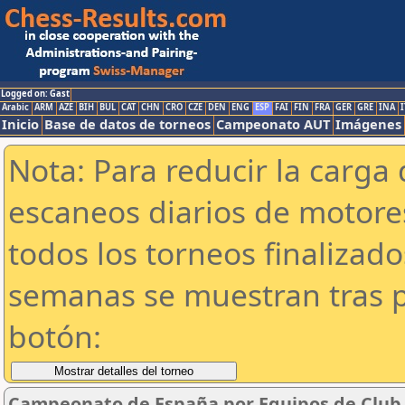
Logged on: Gast
Arabic
ARM
AZE
BIH
BUL
CAT
CHN
CRO
CZE
DEN
ENG
ESP
FAI
FIN
FRA
GER
GRE
INA
I
Inicio
Base de datos de torneos
Campeonato AUT
Imágenes
Nota: Para reducir la carga 
escaneos diarios de motor
todos los torneos finalizad
semanas se muestran tras p
botón:
Campeonato de España por Equipos de Club 