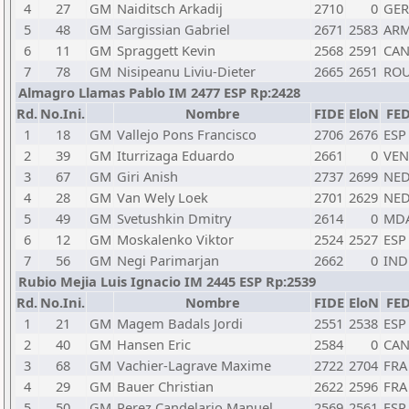
4
27
GM
Naiditsch Arkadij
2710
0
GER
5
48
GM
Sargissian Gabriel
2671
2583
AR
6
11
GM
Spraggett Kevin
2568
2591
CA
7
78
GM
Nisipeanu Liviu-Dieter
2665
2651
RO
Almagro Llamas Pablo IM 2477 ESP Rp:2428
Rd.
No.Ini.
Nombre
FIDE
EloN
FE
1
18
GM
Vallejo Pons Francisco
2706
2676
ESP
2
39
GM
Iturrizaga Eduardo
2661
0
VEN
3
67
GM
Giri Anish
2737
2699
NE
4
28
GM
Van Wely Loek
2701
2629
NE
5
49
GM
Svetushkin Dmitry
2614
0
MD
6
12
GM
Moskalenko Viktor
2524
2527
ESP
7
56
GM
Negi Parimarjan
2662
0
IND
Rubio Mejia Luis Ignacio IM 2445 ESP Rp:2539
Rd.
No.Ini.
Nombre
FIDE
EloN
FE
1
21
GM
Magem Badals Jordi
2551
2538
ESP
2
40
GM
Hansen Eric
2584
0
CA
3
68
GM
Vachier-Lagrave Maxime
2722
2704
FRA
4
29
GM
Bauer Christian
2622
2596
FRA
5
50
GM
Perez Candelario Manuel
2569
2561
ESP