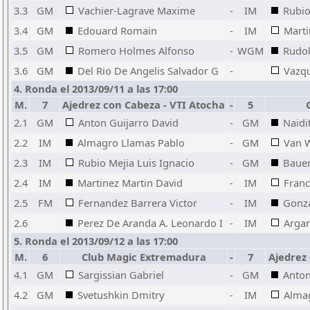
3.3
GM
Vachier-Lagrave Maxime
-
IM
Rubio
3.4
GM
Edouard Romain
-
IM
Marti
3.5
GM
Romero Holmes Alfonso
-
WGM
Rudol
3.6
GM
Del Rio De Angelis Salvador G
-
Vazqu
4. Ronda el 2013/09/11 a las 17:00
M.
7
Ajedrez con Cabeza - VTI Atocha
-
5
2.1
GM
Anton Guijarro David
-
GM
Naidi
2.2
IM
Almagro Llamas Pablo
-
GM
Van 
2.3
IM
Rubio Mejia Luis Ignacio
-
GM
Bauer
2.4
IM
Martinez Martin David
-
IM
Franc
2.5
FM
Fernandez Barrera Victor
-
IM
Gonza
2.6
Perez De Aranda A. Leonardo I
-
IM
Argan
5. Ronda el 2013/09/12 a las 17:00
M.
6
Club Magic Extremadura
-
7
Ajedrez
4.1
GM
Sargissian Gabriel
-
GM
Anton
4.2
GM
Svetushkin Dmitry
-
IM
Alma