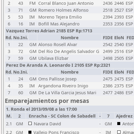
2
43
FM
Corral Blanco Juan Antonio
2436
2446
ESP
3
71
GM
Romero Holmes Alfonso
2518
2527
ESP
5
53
IM
Moreno Tejera Emilio
2394
2393
ESP
6
16
IM
Bofill Mas Alejandro
2353
2356
ESP
Vazquez Torres Adrian 2185 ESP Rp:1713
Rd.
No.Ini.
Nombre
FIDE
EloN
FE
1
22
GM
Alonso Rosell Alvar
2542
2540
ESP
3
72
GM
Del Rio De Angelis Salvador G
2499
2516
ESP
7
59
GM
Ubilava Elizbar
2498
2505
ESP
Perez De Aranda A. Leonardo I 2105 ESP Rp:2321
Rd.
No.Ini.
Nombre
FIDE
EloN
FE
1
24
GM
Oms Pallisse Josep
2475
2475
ESP
4
35
IM
Argandona Riveiro Inigo
2386
2375
ESP
7
60
GM
De La Villa Garcia Jesus Mari
2477
2486
ESP
Emparejamientos por mesas
1. Ronda el 2013/09/08 a las 17:00
M.
2
Enracha - SC Colon de Sabadell
-
7
Ajedrez
2.1
GM
Navara David
-
GM
Anton
2.2
GM
Vallejo Pons Francisco
-
IM
Alma