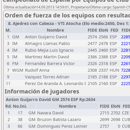
Última actualización14.09.2013 14:59:01, Propietario/Última carga: Spanish C
Orden de fuerza de los equipos con resulta
8. Ajedrez con Cabeza - VTI Atocha (Elo medio:2450, Des 1: 1
M.
Nombre
FIDE
EloN
FED
FID
1
GM
Anton Guijarro David
2574
2566
ESP
228
3
IM
Almagro Llamas Pablo
2477
2478
ESP
222
4
IM
Rubio Mejia Luis Ignacio
2445
2460
ESP
228
5
IM
Martinez Martin David
2386
2388
ESP
220
6
FM
Fernandez Barrera Victor
2326
2318
ESP
226
7
WGM
Rudolf Anna
2308
2337
HUN
722
9
Vazquez Torres Adrian
2185
2188
ESP
229
11
Perez De Aranda A. Leonardo I
2105
2160
ESP
222
Información de jugadores
Anton Guijarro David GM 2574 ESP Rp:2634
Rd.
No.Ini.
Nombre
FIDE
EloN
FE
1
17
GM
Navara David
2715
2702
CZE
2
38
GM
Bruzon Batista Lazaro
2699
2698
CU
3
66
GM
Dominguez Perez Leinier
2757
0
CU