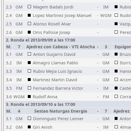
2.3
GM
Magem Badals Jordi
-
IM
Rubio
2.4
GM
Lopez Martinez Josep Manuel
-
WGM
Rudo
2.5
GM
Alonso Rosell Alvar
-
Vazqu
2.6
GM
Oms Pallisse Josep
-
Perez
2. Ronda el 2013/09/09 a las 17:00
M.
7
Ajedrez con Cabeza - VTI Atocha
-
3
Equigom
3.1
GM
Anton Guijarro David
-
GM
Bruzo
3.2
IM
Almagro Llamas Pablo
-
GM
Iturr
3.3
IM
Rubio Mejia Luis Ignacio
-
GM
Hanse
3.4
IM
Martinez Martin David
-
GM
Arizm
3.5
FM
Fernandez Barrera Victor
-
IM
Caste
3.6
WGM
Rudolf Anna
-
FM
Corra
3. Ronda el 2013/09/10 a las 17:00
M.
4
Sestao Naturgas Energia
-
7
Ajedrez
3.1
GM
Dominguez Perez Leinier
-
GM
Anton
3.2
GM
Giri Anish
-
IM
Alma