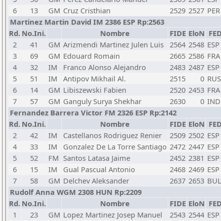
6
13
GM
Cruz Cristhian
2529
2527
PER
Martinez Martin David IM 2386 ESP Rp:2563
Rd.
No.Ini.
Nombre
FIDE
EloN
FE
2
41
GM
Arizmendi Martinez Julen Luis
2564
2548
ESP
3
69
GM
Edouard Romain
2665
2586
FRA
4
32
IM
Franco Alonso Alejandro
2483
2487
ESP
5
51
IM
Antipov Mikhail Al.
2515
0
RUS
6
14
GM
Libiszewski Fabien
2520
2453
FRA
7
57
GM
Ganguly Surya Shekhar
2630
0
IND
Fernandez Barrera Victor FM 2326 ESP Rp:2142
Rd.
No.Ini.
Nombre
FIDE
EloN
FE
2
42
IM
Castellanos Rodriguez Renier
2509
2502
ESP
4
33
IM
Gonzalez De La Torre Santiago
2472
2447
ESP
5
52
FM
Santos Latasa Jaime
2452
2381
ESP
6
15
IM
Gual Pascual Antonio
2468
2469
ESP
7
58
GM
Delchev Aleksander
2637
2653
BU
Rudolf Anna WGM 2308 HUN Rp:2209
Rd.
No.Ini.
Nombre
FIDE
EloN
FE
1
23
GM
Lopez Martinez Josep Manuel
2543
2544
ESP