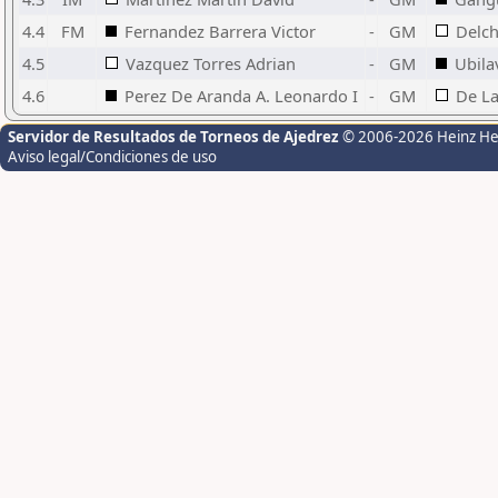
4.4
FM
Fernandez Barrera Victor
-
GM
Delch
4.5
Vazquez Torres Adrian
-
GM
Ubila
4.6
Perez De Aranda A. Leonardo I
-
GM
De La
Servidor de Resultados de Torneos de Ajedrez
© 2006-2026 Heinz H
Aviso legal/Condiciones de uso