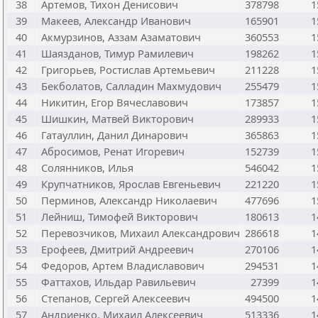
38
Артемов, Тихон Денисович
378798
1
39
Макеев, Александр Иванович
165901
1
40
Акмурзинов, Аззам Азаматович
360553
1
41
Шаязданов, Тимур Рамилевич
198262
1
42
Григорьев, Ростислав Артемьевич
211228
1
43
Бекболатов, Салладин Махмудович
255479
1
44
Никитин, Егор Вячеславович
173857
1
45
Шишкин, Матвей Викторович
289933
1
46
Гатауллин, Данил Динарович
365863
1
47
Абросимов, Ренат Игоревич
152739
1
48
Солянников, Илья
546042
1
49
Крупчатников, Ярослав Евгеньевич
221220
1
50
Перминов, Александр Николаевич
477696
1
51
Лейниш, Тимофей Викторович
180613
1
52
Перевозчиков, Михаил Александрович
286618
1
53
Ерофеев, Дмитрий Андреевич
270106
1
54
Федоров, Артем Владиславович
294531
1
55
Фаттахов, Ильдар Равильевич
27399
1
56
Степанов, Сергей Алексеевич
494500
1
57
Андриенко, Михаил Алексеевич
513336
1