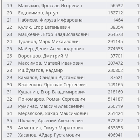
19
Малыхин, Ярослав Игоревич
56532
1
20
Евдокимов, Артур
152712
1
21
Набиева, Фируза Илфаровна
1464
1
22
Кулик, Егор Евгеньевич
38354
1
23
Мацкевич, Егор Владиславович
264573
1
24
Туранов, Марк Михайлович
291145
1
25
Майер, Денис Александрович
274553
1
26
Воронцов, Дмитрий М
37701
1
27
Максимов, Матвей Иванович
207472
1
28
Ишбулатов, Радмир
230802
1
29
Камалов, Сайдаш Рустамович
37621
1
30
Власенков, Ярослав Сергеевич
149165
1
31
Кушанин, Егор Владимирович
218160
1
32
Пономарев, Роман Сергеевич
514187
1
33
Руминас, Максим Алексеевич
256719
1
34
Мерзляков, Захар Максимович
251424
1
35
Шкляев, Арсений Алексеевич
372462
1
36
Ахметшин, Тимур Маратович
433855
1
37
Хасанов, Айдар Рустамович
496941
1