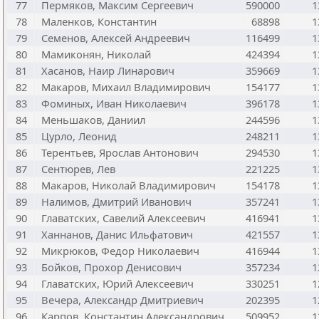
77
Пермяков, Максим Сергеевич
590000
1
78
Маленков, Константин
68898
1
79
Семенов, Алексей Андреевич
116499
1
80
Мамиконян, Николай
424394
1
81
Хасанов, Наир Линарович
359669
1
82
Макаров, Михаил Владимирович
154177
1
83
Фоминых, Иван Николаевич
396178
1
84
Меньшаков, Даниил
244596
1
85
Цурло, Леонид
248211
1
86
Терентьев, Ярослав Антонович
294530
1
87
Сентюрев, Лев
221225
1
88
Макаров, Николай Владимирович
154178
1
89
Налимов, Дмитрий Иванович
357241
1
90
Главатских, Савелий Алексеевич
416941
1
91
Ханнанов, Данис Ильфатович
421557
1
92
Микрюков, Федор Николаевич
416944
1
93
Бойков, Прохор Денисович
357234
1
94
Главатских, Юрий Алексеевич
330251
1
95
Вечера, Александр Дмитриевич
202395
1
96
Карпов, Константин Александрович
509952
1