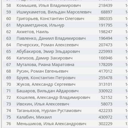
58
Комышев, Илья Владимирович
218439
1
59
Ишмухаметов, Вильдан Марселевич
68897
1
60
Григорьев, Константин Олегович
380335
1
61
Мухаметдинов, Ильнур
191795
1
62
Ахметов, Наиль
198247
1
63
Павленко, Даниил Владимирович
196494
1
64
Печерских, Роман Алексеевич
207473
1
65
Абубакиров, Эмир Эльдарович
225993
1
66
Капизов, Дамир Закирович
166946
1
67
Муталова, Риана Маратовна
178209
1
68
Русин, Роман Евгеньевич
417012
1
69
Бруев, Константин Петрович
255478
1
70
Жуков, Александр Сергеевич
313101
1
71
Башаров, Вильдан Айдарович
330922
1
72
Кошелев, Александр Владимирович
52152
1
73
Ивохин, Илья Алексеевич
58073
1
74
Таганьязов, Нурлан Рустамович
422233
1
75
Калабин, Михаил
430972
1
76
Меньшиков, Илья Александрович
302229
1