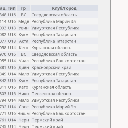
ац.
Тип
Гр
Клуб/Город
348
U16
ВС
Свердловская область
114
U16
Медв
Республика Марий Эл
093
U18
Увин
Удмуртская Республика
082
U18
Кукм
Республика Татарстан
077
U18
Акта
Республика Татарстан
058
U14
Кето
Курганская область
970
U16
ВС
Свердловская область
955
U14
Учал
Республика Башкортостан
881
U16
Дивн
Красноярский край
849
U14
Мало
Удмуртская Республика
842
U16
Кукм
Республика Татарстан
811
U16
Кето
Курганская область
803
U16
Нико
Пензенская область
794
U14
Мало
Удмуртская Республика
792
U14
Сове
Республика Марий Эл
771
U16
Чишм
Республика Башкортостан
761
U14
Черн
Пермский край
745
U14
Черн
Пермский край