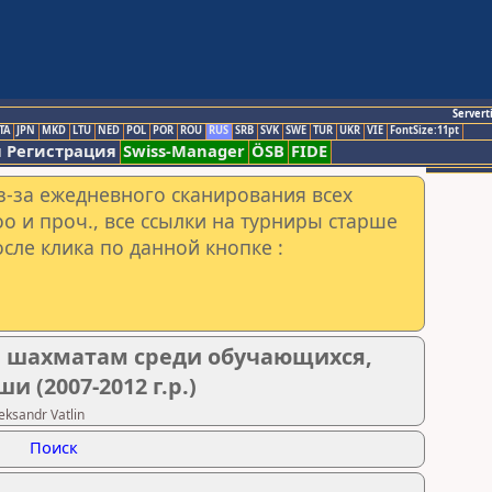
Servert
TA
JPN
MKD
LTU
NED
POL
POR
ROU
RUS
SRB
SVK
SWE
TUR
UKR
VIE
FontSize:11pt
 Регистрация
Swiss-Manager
ÖSB
FIDE
з-за ежедневного сканирования всех
o и проч., все ссылки на турниры старше
сле клика по данной кнопке :
м шахматам среди обучающихся,
(2007-2012 г.р.)
ksandr Vatlin
Поиск