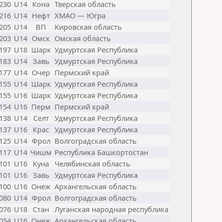
230
U14
Кона
Тверская область
216
U14
Нефт
ХМАО — Югра
205
U14
ВП
Кировская область
203
U14
Омск
Омская область
197
U18
Шарк
Удмуртская Республика
183
U14
Завь
Удмуртская Республика
177
U14
Очер
Пермский край
155
U14
Шарк
Удмуртская Республика
155
U16
Шарк
Удмуртская Республика
154
U16
Перм
Пермский край
138
U14
Селт
Удмуртская Республика
137
U16
Крас
Удмуртская Республика
125
U14
Фрол
Волгоградская область
117
U14
Чишм
Республика Башкортостан
101
U16
Куна
Челябинская область
101
U16
Завь
Удмуртская Республика
100
U16
Онеж
Архангельская область
080
U14
Фрол
Волгоградская область
076
U18
Стан
Луганская народная республика
054
U16
Онеж
Архангельская область