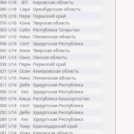
384
U18
ВП
Кировская область
380
U18
Сара
Оренбургская область
379
U18
Перм
Пермский край
376
U16
Кона
Тверская область
363
U16
Саби
Республика Татарстан
347
U16
Нико
Пензенская область
346
U14
Селт
Удмуртская Республика
342
U14
Кона
Тверская область
341
U14
Омск
Омская область
338
U14
Перм
Пермский край
321
U14
Осин
Кемеровская область
313
U16
Нико
Пензенская область
311
U14
Дебе
Удмуртская Республика
306
U14
Кез
Удмуртская Республика
305
U14
Альш
Республика Башкортостан
300
U14
Селт
Удмуртская Республика
292
U14
Дебе
Удмуртская Республика
289
U14
Кез
Удмуртская Республика
287
U16
Темр
Краснодарский край
281
U14
Уржу
Кировская область