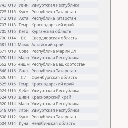
743
U18
Увин
Удмуртская Республика
725
U16
Кукм
Республика Татарстан
712
U18
Акта
Республика Татарстан
707
U18
Темр
Краснодарский край
705
U16
Кето
Курганская область
700
U14
ВС
Свердловская область
681
U14
Мамо
Алтайский край
671
U18
Сове
Республика Марий Эл
670
U14
Мало
Удмуртская Республика
662
U16
Чишм
Республика Башкортостан
648
U16
Балт
Республика Татарстан
626
U14
СИ
Оренбургская область
625
U16
Темр
Краснодарский край
624
U16
Дебе
Удмуртская Республика
624
U18
Дивн
Красноярский край
620
U14
Мало
Удмуртская Республика
618
U14
Игри
Удмуртская Республика
608
U12
Кукм
Республика Татарстан
604
U14
Куна
Челябинская область