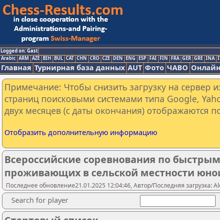
Logged on: Gast
Arabic
ARM
AZE
BIH
BUL
CAT
CHN
CRO
CZE
DEN
ENG
ESP
FAI
FIN
FRA
GER
GRE
INA
I
Главная
Турнирная база данных
AUT
Фото
ЧАВО
Онлайн
Примечание: Чтобы снизить загрузку на сервер и
страниц поисковыми системами типа Google, Yaho
двух месяцев (с даты окончания) отображаются по
Отобразить дополнительную информацию
Всероссийские соревнования по быстры
проживающих в сельской местности юноши 
Последнее обновление21.01.2025 12:04:46, Автор/Последняя загрузка: Ale
Search for player