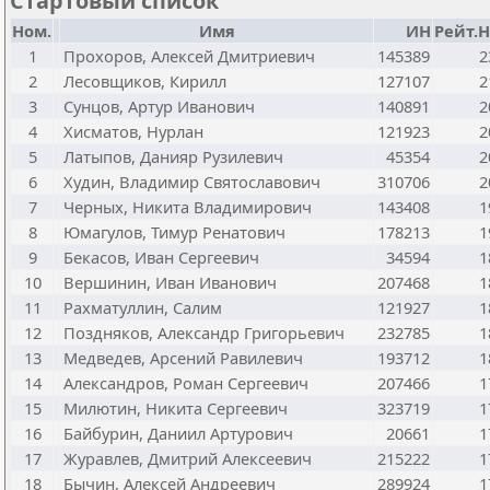
Стартовый список
Ном.
Имя
ИН
Рейт.Н
1
Прохоров, Алексей Дмитриевич
145389
2
2
Лесовщиков, Кирилл
127107
2
3
Сунцов, Артур Иванович
140891
2
4
Хисматов, Нурлан
121923
2
5
Латыпов, Данияр Рузилевич
45354
2
6
Худин, Владимир Святославович
310706
2
7
Черных, Никита Владимирович
143408
1
8
Юмагулов, Тимур Ренатович
178213
1
9
Бекасов, Иван Сергеевич
34594
1
10
Вершинин, Иван Иванович
207468
1
11
Рахматуллин, Салим
121927
1
12
Поздняков, Александр Григорьевич
232785
1
13
Медведев, Арсений Равилевич
193712
1
14
Александров, Роман Сергеевич
207466
1
15
Милютин, Никита Сергеевич
323719
1
16
Байбурин, Даниил Артурович
20661
1
17
Журавлев, Дмитрий Алексеевич
215222
1
18
Бычин, Алексей Андреевич
289924
1