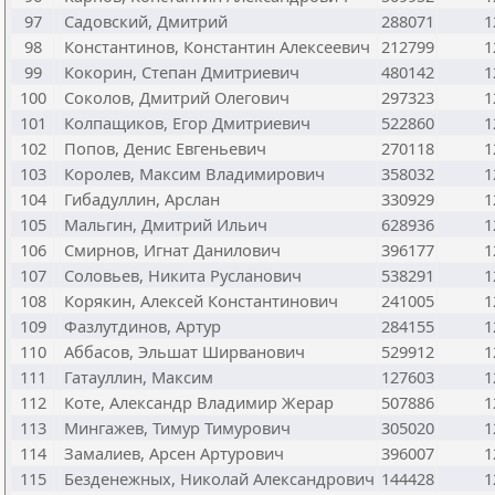
97
Садовский, Дмитрий
288071
1
98
Константинов, Константин Алексеевич
212799
1
99
Кокорин, Степан Дмитриевич
480142
1
100
Соколов, Дмитрий Олегович
297323
1
101
Колпащиков, Егор Дмитриевич
522860
1
102
Попов, Денис Евгеньевич
270118
1
103
Королев, Максим Владимирович
358032
1
104
Гибадуллин, Арслан
330929
1
105
Мальгин, Дмитрий Ильич
628936
1
106
Смирнов, Игнат Данилович
396177
1
107
Соловьев, Никита Русланович
538291
1
108
Корякин, Алексей Константинович
241005
1
109
Фазлутдинов, Артур
284155
1
110
Аббасов, Эльшат Ширванович
529912
1
111
Гатауллин, Максим
127603
1
112
Коте, Александр Владимир Жерар
507886
1
113
Мингажев, Тимур Тимурович
305020
1
114
Замалиев, Арсен Артурович
396007
1
115
Безденежных, Николай Александрович
144428
1