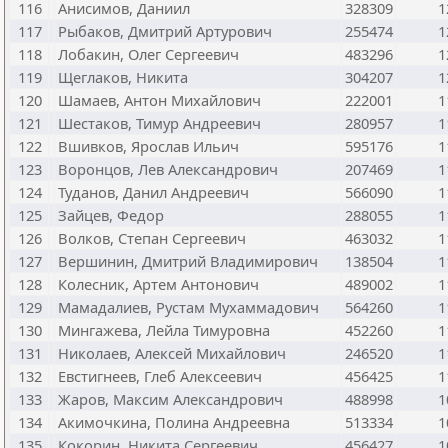
116
Анисимов, Даниил
328309
1
117
Рыбаков, Дмитрий Артурович
255474
1
118
Лобакин, Олег Сергеевич
483296
1
119
Щеглаков, Никита
304207
1
120
Шамаев, Антон Михайлович
222001
1
121
Шестаков, Тимур Андреевич
280957
1
122
Вшивков, Ярослав Ильич
595176
1
123
Воронцов, Лев Александрович
207469
1
124
Туданов, Данил Андреевич
566090
1
125
Зайцев, Федор
288055
1
126
Волков, Степан Сергеевич
463032
1
127
Вершинин, Дмитрий Владимирович
138504
1
128
Колесник, Артем Антонович
489002
1
129
Мамадалиев, Рустам Мухаммадович
564260
1
130
Мингажева, Лейла Тимуровна
452260
1
131
Николаев, Алексей Михайлович
246520
1
132
Евстигнеев, Глеб Алексеевич
456425
1
133
Жаров, Максим Александрович
488998
1
134
Акимочкина, Полина Андреевна
513334
1
135
Кокорин, Никита Сергеевич
456427
1