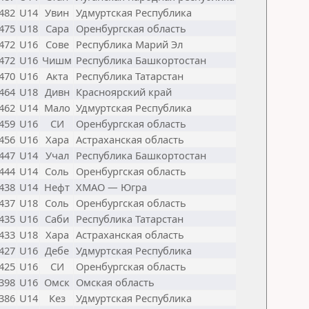
482
U14
Увин
Удмуртская Республика
475
U18
Сара
Оренбургская область
472
U16
Сове
Республика Марий Эл
472
U16
Чишм
Республика Башкортостан
470
U16
Акта
Республика Татарстан
464
U18
Дивн
Красноярский край
462
U14
Мало
Удмуртская Республика
459
U16
СИ
Оренбургская область
456
U16
Хара
Астраханская область
447
U14
Учал
Республика Башкортостан
444
U14
Соль
Оренбургская область
438
U14
Нефт
ХМАО — Югра
437
U18
Соль
Оренбургская область
435
U16
Саби
Республика Татарстан
433
U18
Хара
Астраханская область
427
U16
Дебе
Удмуртская Республика
425
U16
СИ
Оренбургская область
398
U16
Омск
Омская область
386
U14
Кез
Удмуртская Республика