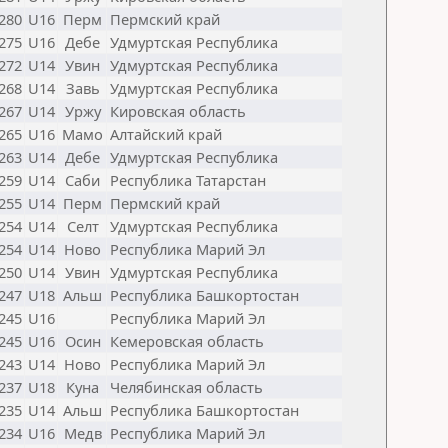
280
U16
Перм
Пермский край
275
U16
Дебе
Удмуртская Республика
272
U14
Увин
Удмуртская Республика
268
U14
Завь
Удмуртская Республика
267
U14
Уржу
Кировская область
265
U16
Мамо
Алтайский край
263
U14
Дебе
Удмуртская Республика
259
U14
Саби
Республика Татарстан
255
U14
Перм
Пермский край
254
U14
Селт
Удмуртская Республика
254
U14
Ново
Республика Марий Эл
250
U14
Увин
Удмуртская Республика
247
U18
Альш
Республика Башкортостан
245
U16
Республика Марий Эл
245
U16
Осин
Кемеровская область
243
U14
Ново
Республика Марий Эл
237
U18
Куна
Челябинская область
235
U14
Альш
Республика Башкортостан
234
U16
Медв
Республика Марий Эл