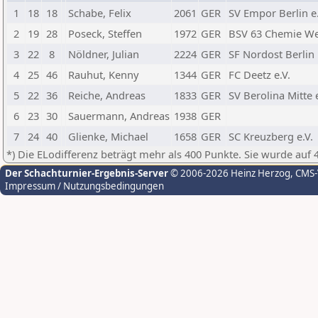
1
18
18
Schabe, Felix
2061
GER
SV Empor Berlin e.
2
19
28
Poseck, Steffen
1972
GER
BSV 63 Chemie W
3
22
8
Nöldner, Julian
2224
GER
SF Nordost Berlin
4
25
46
Rauhut, Kenny
1344
GER
FC Deetz e.V.
5
22
36
Reiche, Andreas
1833
GER
SV Berolina Mitte e
6
23
30
Sauermann, Andreas
1938
GER
7
24
40
Glienke, Michael
1658
GER
SC Kreuzberg e.V.
*) Die ELodifferenz beträgt mehr als 400 Punkte. Sie wurde auf 
Der Schachturnier-Ergebnis-Server
© 2006-2026 Heinz Herzog
, CMS
Impressum / Nutzungsbedingungen