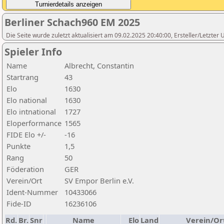
Berliner Schach960 EM 2025
Die Seite wurde zuletzt aktualisiert am 09.02.2025 20:40:00, Ersteller/Letzte
Spieler Info
Name
Albrecht, Constantin
Startrang
43
Elo
1630
Elo national
1630
Elo intnational
1727
Eloperformance
1565
FIDE Elo +/-
-16
Punkte
1,5
Rang
50
Föderation
GER
Verein/Ort
SV Empor Berlin e.V.
Ident-Nummer
10433066
Fide-ID
16236106
Rd.
Br.
Snr
Name
Elo
Land
Verein/Or