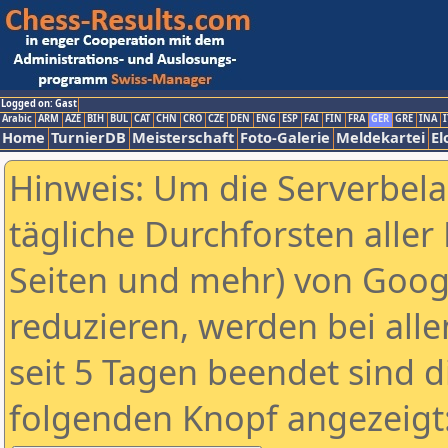
Logged on: Gast
Arabic
ARM
AZE
BIH
BUL
CAT
CHN
CRO
CZE
DEN
ENG
ESP
FAI
FIN
FRA
GER
GRE
INA
I
Home
TurnierDB
Meisterschaft
Foto-Galerie
Meldekartei
El
Hinweis: Um die Serverbel
tägliche Durchforsten aller 
Seiten und mehr) von Goog
reduzieren, werden bei alle
seit 5 Tagen beendet sind d
folgenden Knopf angezeigt