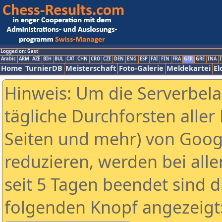
Logged on: Gast
Arabic
ARM
AZE
BIH
BUL
CAT
CHN
CRO
CZE
DEN
ENG
ESP
FAI
FIN
FRA
GER
GRE
INA
I
Home
TurnierDB
Meisterschaft
Foto-Galerie
Meldekartei
El
Hinweis: Um die Serverbel
tägliche Durchforsten aller 
Seiten und mehr) von Goog
reduzieren, werden bei alle
seit 5 Tagen beendet sind d
folgenden Knopf angezeigt