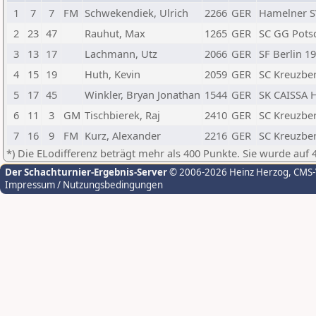
1
7
7
FM
Schwekendiek, Ulrich
2266
GER
Hamelner S
2
23
47
Rauhut, Max
1265
GER
SC GG Pots
3
13
17
Lachmann, Utz
2066
GER
SF Berlin 19
4
15
19
Huth, Kevin
2059
GER
SC Kreuzber
5
17
45
Winkler, Bryan Jonathan
1544
GER
SK CAISSA 
6
11
3
GM
Tischbierek, Raj
2410
GER
SC Kreuzber
7
16
9
FM
Kurz, Alexander
2216
GER
SC Kreuzber
*) Die ELodifferenz beträgt mehr als 400 Punkte. Sie wurde auf 
Der Schachturnier-Ergebnis-Server
© 2006-2026 Heinz Herzog
, CMS
Impressum / Nutzungsbedingungen