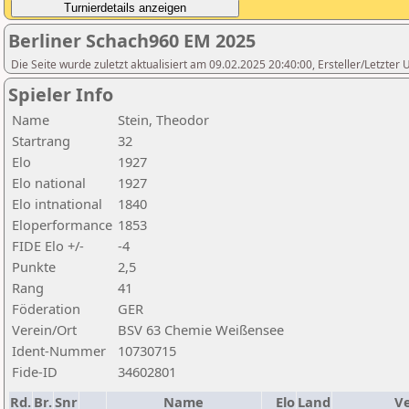
Berliner Schach960 EM 2025
Die Seite wurde zuletzt aktualisiert am 09.02.2025 20:40:00, Ersteller/Letzte
Spieler Info
Name
Stein, Theodor
Startrang
32
Elo
1927
Elo national
1927
Elo intnational
1840
Eloperformance
1853
FIDE Elo +/-
-4
Punkte
2,5
Rang
41
Föderation
GER
Verein/Ort
BSV 63 Chemie Weißensee
Ident-Nummer
10730715
Fide-ID
34602801
Rd.
Br.
Snr
Name
Elo
Land
Ve