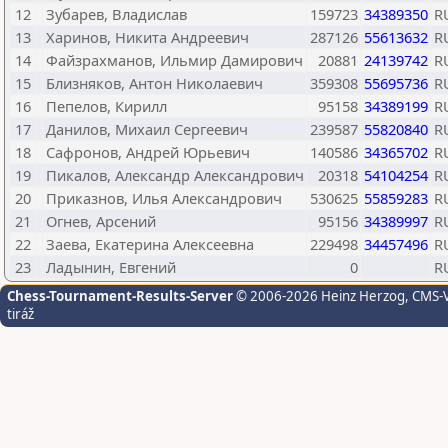
12
Зубарев, Владислав
159723
34389350
R
13
Харинов, Никита Андреевич
287126
55613632
R
14
Файзрахманов, Ильмир Дамирович
20881
24139742
R
15
Близняков, Антон Николаевич
359308
55695736
R
16
Пепелов, Кирилл
95158
34389199
R
17
Данилов, Михаил Сергеевич
239587
55820840
R
18
Сафронов, Андрей Юрьевич
140586
34365702
R
19
Пикалов, Александр Александрович
20318
54104254
R
20
Приказнов, Илья Александрович
530625
55859283
R
21
Огнев, Арсений
95156
34389997
R
22
Заева, Екатерина Алексеевна
229498
34457496
R
23
Ладынин, Евгений
0
R
Chess-Tournament-Results-Server
© 2006-2026 Heinz Herzog
, CMS-
tiráž