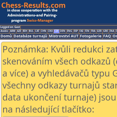
Logged on: Gast
Arabic
ARM
AZE
BIH
BUL
CAT
CHN
CRO
CZE
DEN
ENG
ESP
FAI
FIN
FRA
GER
GRE
INA
I
Domů
Databáze turnajů
Mistrovství AUT
Fotogalerie
FAQ
On
Poznámka: Kvůli redukci za
skenováním všech odkazů (
a více) a vyhledávačů typu 
všechny odkazy turnajů star
data ukončení turnaje) jsou
na následující tlačítko: