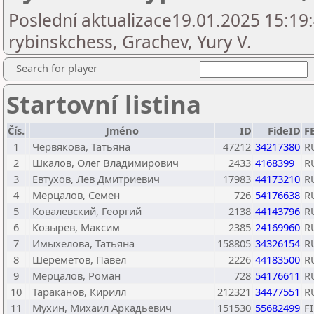
Poslední aktualizace19.01.2025 15:19:
rybinskchess, Grachev, Yury V.
Search for player
Startovní listina
Čís.
Jméno
ID
FideID
F
1
Червякова, Татьяна
47212
34217380
R
2
Шкалов, Олег Владимирович
2433
4168399
R
3
Евтухов, Лев Дмитриевич
17983
44173210
R
4
Мерцалов, Семен
726
54176638
R
5
Ковалевский, Георгий
2138
44143796
R
6
Козырев, Максим
2385
24169960
R
7
Имыхелова, Татьяна
158805
34326154
R
8
Шереметов, Павел
2226
44183500
R
9
Мерцалов, Роман
728
54176611
R
10
Тараканов, Кирилл
212321
34477551
R
11
Мухин, Михаил Аркадьевич
151530
55682499
F