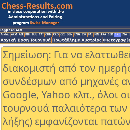
Logged on: Gast
Arabic
ARM
AZE
BIH
BUL
CAT
CHN
CRO
CZE
DEN
ENG
ESP
FAI
FIN
FRA
GER
GRE
INA
I
Αρχική
Βάση Τουρνουά
Πρωτάθλημα Αυστρίας
Φωτογραφίε
Σημείωση: Για να ελαττωθε
διακομιστή από τον ημερή
συνδέσμων από μηχανές α
Google, Yahoo κλπ., όλοι ο
τουρνουά παλαιότερα των 
λήξης) εμφανίζονται πατών