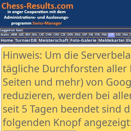
Logged on: Gast
Arabic
ARM
AZE
BIH
BUL
CAT
CHN
CRO
CZE
DEN
ENG
ESP
FAI
FIN
FRA
GER
GRE
INA
I
Home
TurnierDB
Meisterschaft
Foto-Galerie
Meldekartei
El
Hinweis: Um die Serverbel
tägliche Durchforsten aller 
Seiten und mehr) von Goog
reduzieren, werden bei alle
seit 5 Tagen beendet sind d
folgenden Knopf angezeigt