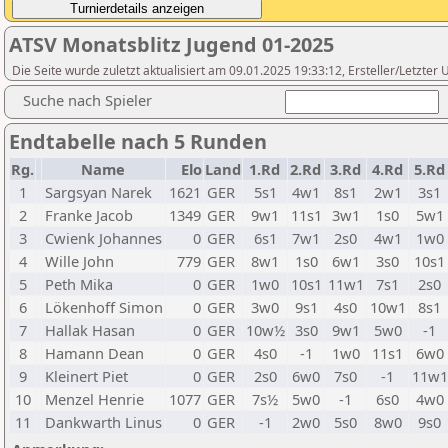
ATSV Monatsblitz Jugend 01-2025
Die Seite wurde zuletzt aktualisiert am 09.01.2025 19:33:12, Ersteller/Letzte
Suche nach Spieler
Endtabelle nach 5 Runden
Rg.
Name
Elo
Land
1.Rd
2.Rd
3.Rd
4.Rd
5.Rd
1
Sargsyan Narek
1621
GER
5s1
4w1
8s1
2w1
3s1
2
Franke Jacob
1349
GER
9w1
11s1
3w1
1s0
5w1
3
Cwienk Johannes
0
GER
6s1
7w1
2s0
4w1
1w0
4
Wille John
779
GER
8w1
1s0
6w1
3s0
10s1
5
Peth Mika
0
GER
1w0
10s1
11w1
7s1
2s0
6
Lökenhoff Simon
0
GER
3w0
9s1
4s0
10w1
8s1
7
Hallak Hasan
0
GER
10w½
3s0
9w1
5w0
-1
8
Hamann Dean
0
GER
4s0
-1
1w0
11s1
6w0
9
Kleinert Piet
0
GER
2s0
6w0
7s0
-1
11w1
10
Menzel Henrie
1077
GER
7s½
5w0
-1
6s0
4w0
11
Dankwarth Linus
0
GER
-1
2w0
5s0
8w0
9s0