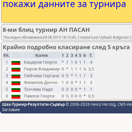
покажи данните за турнира
8-ми блиц турнир АН ПАСАН
Последно обновяване29.08.2013 18:10:45, Creator/Last Upload: Bulgarian C
Крайно подробно класиране след 5 кръга
Rk.
Name
1
2
3
4
5
6
Т.
1
Кацаров Георги
*
1
1
0
1
1
4
2
Гюров Владимир
0
*
1
1
1
½
3,5
3
Пейчева Гергана
0
0
*
1
1
1
3
4
Филипов Дончо
1
0
0
*
1
1
3
5
Тончева Надя
0
0
0
0
*
1
1
6
Павлов Георги
0
½
0
0
0
*
0,5
Шах-Турнир-Резултати-Сървър
© 2006-2026 Heinz Herzog
, CMS-Ve
Заглавие