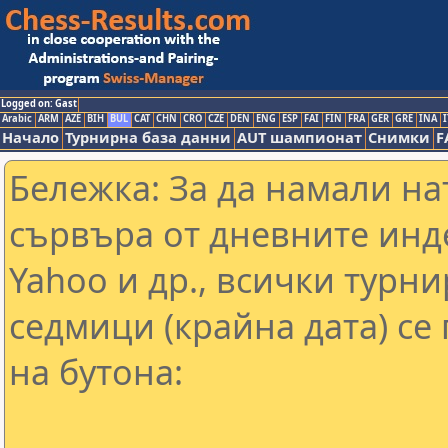
Logged on: Gast
Arabic
ARM
AZE
BIH
BUL
CAT
CHN
CRO
CZE
DEN
ENG
ESP
FAI
FIN
FRA
GER
GRE
INA
I
Начало
Турнирна база данни
AUT шампионат
Снимки
F
Бележка: За да намали н
сървъра от дневните инд
Yahoo и др., всички турни
седмици (крайна дата) се
на бутона: