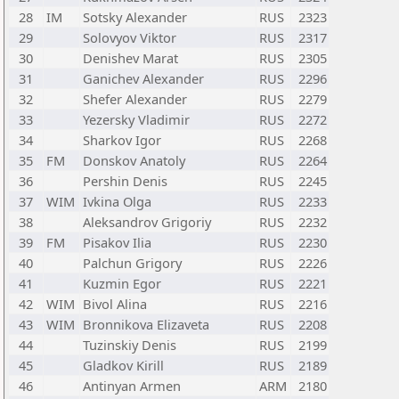
28
IM
Sotsky Alexander
RUS
2323
29
Solovyov Viktor
RUS
2317
30
Denishev Marat
RUS
2305
31
Ganichev Alexander
RUS
2296
32
Shefer Alexander
RUS
2279
33
Yezersky Vladimir
RUS
2272
34
Sharkov Igor
RUS
2268
35
FM
Donskov Anatoly
RUS
2264
36
Pershin Denis
RUS
2245
37
WIM
Ivkina Olga
RUS
2233
38
Aleksandrov Grigoriy
RUS
2232
39
FM
Pisakov Ilia
RUS
2230
40
Palchun Grigory
RUS
2226
41
Kuzmin Egor
RUS
2221
42
WIM
Bivol Alina
RUS
2216
43
WIM
Bronnikova Elizaveta
RUS
2208
44
Tuzinskiy Denis
RUS
2199
45
Gladkov Kirill
RUS
2189
46
Antinyan Armen
ARM
2180