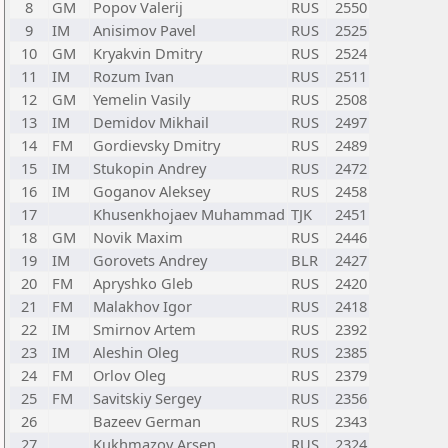
8
GM
Popov Valerij
RUS
2550
9
IM
Anisimov Pavel
RUS
2525
10
GM
Kryakvin Dmitry
RUS
2524
11
IM
Rozum Ivan
RUS
2511
12
GM
Yemelin Vasily
RUS
2508
13
IM
Demidov Mikhail
RUS
2497
14
FM
Gordievsky Dmitry
RUS
2489
15
IM
Stukopin Andrey
RUS
2472
16
IM
Goganov Aleksey
RUS
2458
17
Khusenkhojaev Muhammad
TJK
2451
18
GM
Novik Maxim
RUS
2446
19
IM
Gorovets Andrey
BLR
2427
20
FM
Apryshko Gleb
RUS
2420
21
FM
Malakhov Igor
RUS
2418
22
IM
Smirnov Artem
RUS
2392
23
IM
Aleshin Oleg
RUS
2385
24
FM
Orlov Oleg
RUS
2379
25
FM
Savitskiy Sergey
RUS
2356
26
Bazeev German
RUS
2343
27
Kukhmazov Arsen
RUS
2324