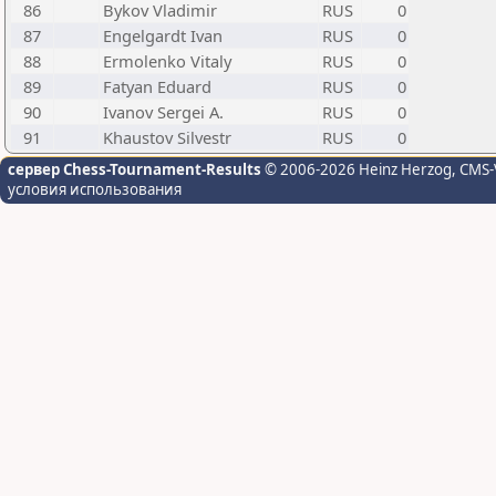
86
Bykov Vladimir
RUS
0
87
Engelgardt Ivan
RUS
0
88
Ermolenko Vitaly
RUS
0
89
Fatyan Eduard
RUS
0
90
Ivanov Sergei A.
RUS
0
91
Khaustov Silvestr
RUS
0
сервер Chess-Tournament-Results
© 2006-2026 Heinz Herzog
, CMS-
условия использования