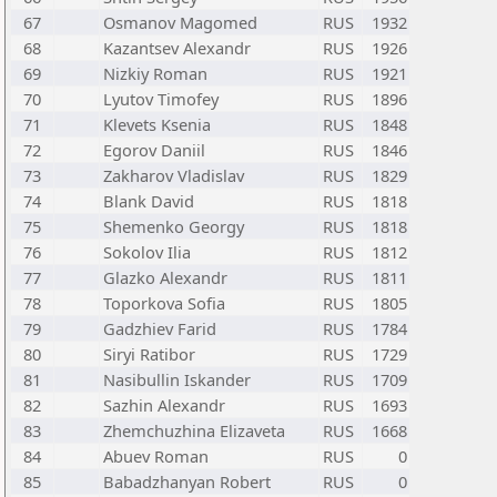
67
Osmanov Magomed
RUS
1932
68
Kazantsev Alexandr
RUS
1926
69
Nizkiy Roman
RUS
1921
70
Lyutov Timofey
RUS
1896
71
Klevets Ksenia
RUS
1848
72
Egorov Daniil
RUS
1846
73
Zakharov Vladislav
RUS
1829
74
Blank David
RUS
1818
75
Shemenko Georgy
RUS
1818
76
Sokolov Ilia
RUS
1812
77
Glazko Alexandr
RUS
1811
78
Toporkova Sofia
RUS
1805
79
Gadzhiev Farid
RUS
1784
80
Siryi Ratibor
RUS
1729
81
Nasibullin Iskander
RUS
1709
82
Sazhin Alexandr
RUS
1693
83
Zhemchuzhina Elizaveta
RUS
1668
84
Abuev Roman
RUS
0
85
Babadzhanyan Robert
RUS
0