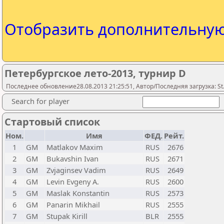
Отобразить дополнительну
Петербургское лето-2013, турнир D
Последнее обновление28.08.2013 21:25:51, Автор/Последняя загрузка: St.
Search for player
Стартовый список
Ном.
Имя
ФЕД.
Рейт.
1
GM
Matlakov Maxim
RUS
2676
2
GM
Bukavshin Ivan
RUS
2671
3
GM
Zvjaginsev Vadim
RUS
2649
4
GM
Levin Evgeny A.
RUS
2600
5
GM
Maslak Konstantin
RUS
2573
6
GM
Panarin Mikhail
RUS
2555
7
GM
Stupak Kirill
BLR
2555