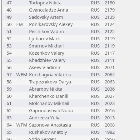
47
Torlopov Nikita
RUS
2180
48
Gvanceladze Anna
RUS
2179
49
Sadovsky Artem
RUS
2135
50
FM
Ponikarovsky Alexey
RUS
2124
51
Pischikov Vadim
RUS
2122
52
Ljubarov Mark
RUS
2119
53
Smirnov Mikhail
RUS
2119
54
Kozenkov Valery
RUS
2117
55
Khadzhiev Valery
RUS
2111
56
Aseev Vladimir
RUS
2071
57
WFM
Korchagina Viktoria
RUS
2064
58
Trapeznikova Darya
RUS
2063
59
Abramov Nikita
RUS
2036
60
Kharchenko Daniil
RUS
2027
61
Molchanov Mikhail
RUS
2023
62
Gaprindashvili Nona
RUS
2016
63
Andreeva Yulia
RUS
2013
64
WFM
Sazonova Anastasia
RUS
2008
65
Rushakov Anatoly
RUS
1982
66
Shtin Sergey
RUS
1956