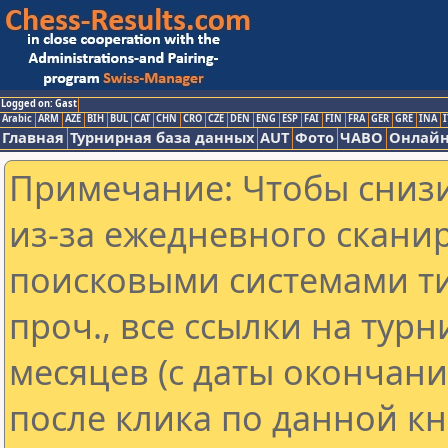
Logged on: Gast
Arabic
ARM
AZE
BIH
BUL
CAT
CHN
CRO
CZE
DEN
ENG
ESP
FAI
FIN
FRA
GER
GRE
INA
I
Главная
Турнирная база данных
AUT
Фото
ЧАВО
Онлайн
Примечание: Чтобы снизи
из-за ежедневного скани
поисковыми системами ти
проч., все ссылки на тур
месяцев (с даты окончан
после клика по данной кн