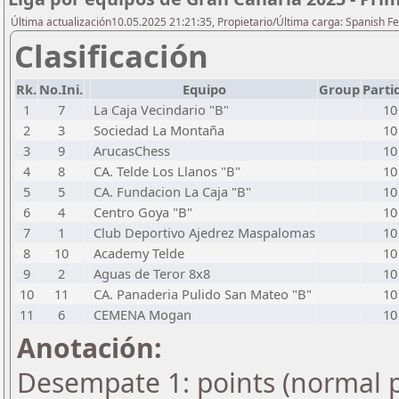
Última actualización10.05.2025 21:21:35, Propietario/Última carga: Spanish Fe
Clasificación
Rk.
No.Ini.
Equipo
Group
Parti
1
7
La Caja Vecindario "B"
10
2
3
Sociedad La Montaña
10
3
9
ArucasChess
10
4
8
CA. Telde Los Llanos "B"
10
5
5
CA. Fundacion La Caja "B"
10
6
4
Centro Goya "B"
10
7
1
Club Deportivo Ajedrez Maspalomas
10
8
10
Academy Telde
10
9
2
Aguas de Teror 8x8
10
10
11
CA. Panaderia Pulido San Mateo "B"
10
11
6
CEMENA Mogan
10
Anotación:
Desempate 1: points (normal p