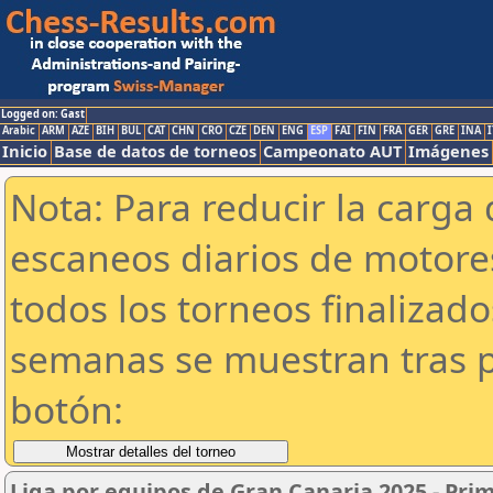
Logged on: Gast
Arabic
ARM
AZE
BIH
BUL
CAT
CHN
CRO
CZE
DEN
ENG
ESP
FAI
FIN
FRA
GER
GRE
INA
I
Inicio
Base de datos de torneos
Campeonato AUT
Imágenes
Nota: Para reducir la carga 
escaneos diarios de motor
todos los torneos finalizad
semanas se muestran tras p
botón:
Liga por equipos de Gran Canaria 2025 - Pri