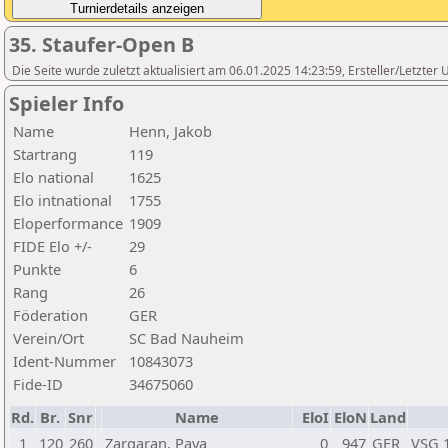
35. Staufer-Open B
Die Seite wurde zuletzt aktualisiert am 06.01.2025 14:23:59, Ersteller/Letzte
Spieler Info
Name
Henn, Jakob
Startrang
119
Elo national
1625
Elo intnational
1755
Eloperformance
1909
FIDE Elo +/-
29
Punkte
6
Rang
26
Föderation
GER
Verein/Ort
SC Bad Nauheim
Ident-Nummer
10843073
Fide-ID
34675060
Rd.
Br.
Snr
Name
EloI
EloN
Land
1
120
260
Zargaran, Paya
0
947
GER
VSG 