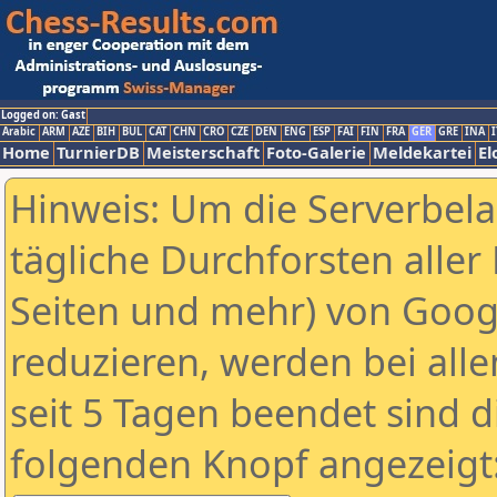
Logged on: Gast
Arabic
ARM
AZE
BIH
BUL
CAT
CHN
CRO
CZE
DEN
ENG
ESP
FAI
FIN
FRA
GER
GRE
INA
I
Home
TurnierDB
Meisterschaft
Foto-Galerie
Meldekartei
El
Hinweis: Um die Serverbel
tägliche Durchforsten aller 
Seiten und mehr) von Goog
reduzieren, werden bei alle
seit 5 Tagen beendet sind d
folgenden Knopf angezeigt