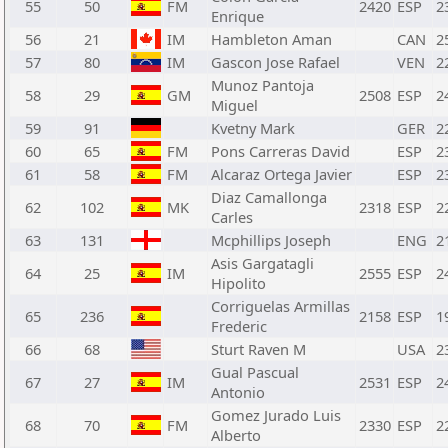
55
50
FM
2420
ESP
2
Enrique
56
21
IM
Hambleton Aman
CAN
2
57
80
IM
Gascon Jose Rafael
VEN
2
Munoz Pantoja
58
29
GM
2508
ESP
2
Miguel
59
91
Kvetny Mark
GER
2
60
65
FM
Pons Carreras David
ESP
2
61
58
FM
Alcaraz Ortega Javier
ESP
2
Diaz Camallonga
62
102
MK
2318
ESP
2
Carles
63
131
Mcphillips Joseph
ENG
2
Asis Gargatagli
64
25
IM
2555
ESP
2
Hipolito
Corriguelas Armillas
65
236
2158
ESP
1
Frederic
66
68
Sturt Raven M
USA
2
Gual Pascual
67
27
IM
2531
ESP
2
Antonio
Gomez Jurado Luis
68
70
FM
2330
ESP
2
Alberto