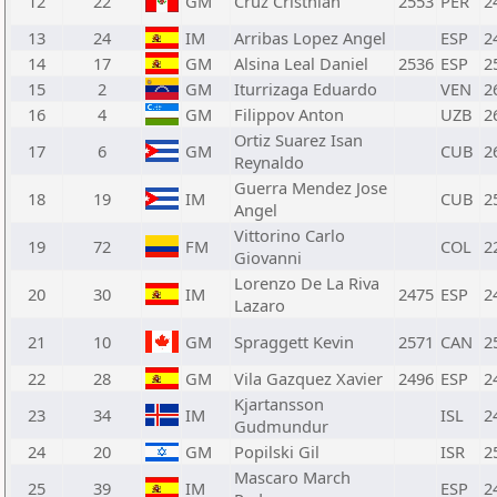
12
22
GM
Cruz Cristhian
2553
PER
2
13
24
IM
Arribas Lopez Angel
ESP
2
14
17
GM
Alsina Leal Daniel
2536
ESP
2
15
2
GM
Iturrizaga Eduardo
VEN
2
16
4
GM
Filippov Anton
UZB
2
Ortiz Suarez Isan
17
6
GM
CUB
2
Reynaldo
Guerra Mendez Jose
18
19
IM
CUB
2
Angel
Vittorino Carlo
19
72
FM
COL
2
Giovanni
Lorenzo De La Riva
20
30
IM
2475
ESP
2
Lazaro
21
10
GM
Spraggett Kevin
2571
CAN
2
22
28
GM
Vila Gazquez Xavier
2496
ESP
2
Kjartansson
23
34
IM
ISL
2
Gudmundur
24
20
GM
Popilski Gil
ISR
2
Mascaro March
25
39
IM
ESP
2