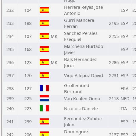
Hugo
Herrera Reyes Jose
232
104
ESP
2
Antonio
Gurri Mancera
233
188
2195
ESP
2
Ferran
Sanchez Perales
234
107
MK
2255
ESP
2
Ezequiel
Marchena Hurtado
235
168
ESP
2
Javier
Bals Hernandez
236
123
MK
2286
ESP
2
Jordi
237
170
Vigo Allepuz David
2231
ESP
2
Grollemund
238
127
FRA
2
Bertrand
239
225
Van Keulen Onno
2118
NED
1
240
223
Nicolosi Daniele
ITA
2
Fernandez Zubitur
241
239
ESP
1
Jokin
Dominguez
242
206
2137
ESP
2