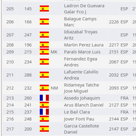
Ladron De Guevara
205
145
ESP
2
Galar Fco J
Balague Camps
206
166
2226
ESP
2
Marc
Idiazabal Troyas
207
247
ESP
1
Aritz
208
196
Martin Perez Laura
2217
ESP
2
209
215
MK
Parals Marce Luis
2151
ESP
2
Fernandez Egea
210
234
2067
ESP
1
Andres
Lafuente Calvillo
211
288
2032
ESP
1
Andrea
Ridameya Tatche
212
232
NM
2093
ESP
1
Jose Miguel
213
260
Assedo Johaquim
FRA
1
214
241
Arus Blanch Daniel
2127
ESP
1
215
237
Le Bail Clara
FRA
1
216
248
Jover Font Pau
2144
ESP
1
Garcia Castellote
217
200
2147
ESP
2
Daniel