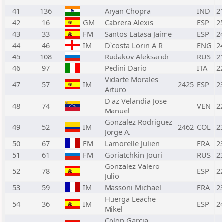
41
136
Aryan Chopra
IND
2
42
16
GM
Cabrera Alexis
ESP
2
43
33
FM
Santos Latasa Jaime
ESP
2
44
46
IM
D`costa Lorin A R
ENG
2
45
108
Rudakov Aleksandr
RUS
2
46
97
Pedini Dario
ITA
2
Vidarte Morales
47
57
IM
2425
ESP
2
Arturo
Diaz Velandia Jose
48
74
VEN
2
Manuel
Gonzalez Rodriguez
49
52
IM
2462
COL
2
Jorge A.
50
67
FM
Lamorelle Julien
FRA
2
51
61
FM
Goriatchkin Jouri
RUS
2
Gonzalez Valero
52
78
ESP
2
Julio
53
59
IM
Massoni Michael
FRA
2
Huerga Leache
54
36
IM
ESP
2
Mikel
Colon Garcia