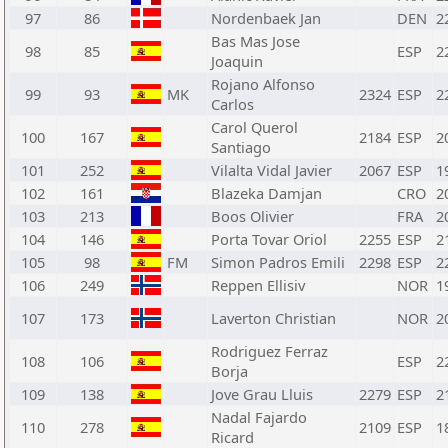
97
86
Nordenbaek Jan
DEN
2
Bas Mas Jose
98
85
ESP
2
Joaquin
Rojano Alfonso
99
93
MK
2324
ESP
2
Carlos
Carol Querol
100
167
2184
ESP
2
Santiago
101
252
Vilalta Vidal Javier
2067
ESP
1
102
161
Blazeka Damjan
CRO
2
103
213
Boos Olivier
FRA
2
104
146
Porta Tovar Oriol
2255
ESP
2
105
98
FM
Simon Padros Emili
2298
ESP
2
106
249
Reppen Ellisiv
NOR
1
107
173
Laverton Christian
NOR
2
Rodriguez Ferraz
108
106
ESP
2
Borja
109
138
Jove Grau Lluis
2279
ESP
2
Nadal Fajardo
110
278
2109
ESP
1
Ricard