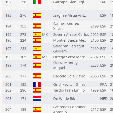
192
256
Garrapa Gianluigi
ITA
1
193
276
Izagirre Alsua Aritz
ESP
1
Sagues Andreu
194
153
2199
ESP
2
Xavier
195
273
MK
Severri Arrese Carlos
2025
ESP
1
196
224
Montiel Baeza Alex
2150
ESP
2
Salagran Ferragut
197
233
2169
ESP
1
Guillem
198
105
MK
Ortega Serra Marc
2302
ESP
2
Sierra Montoya
199
174
2233
ESP
2
Miquel
200
177
Barcelo Sola David
2065
ESP
2
201
135
Grichkevitch Gilles
FRA
2
202
286
Tardio Fran Emilio
1989
ESP
1
203
171
De Wilde Rik
NED
2
Fabregas Fontanet
204
189
2117
ESP
2
Antonio