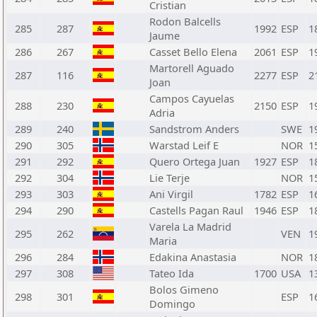
Cristian
Rodon Balcells
285
287
1992
ESP
1
Jaume
286
267
Casset Bello Elena
2061
ESP
1
Martorell Aguado
287
116
2277
ESP
2
Joan
Campos Cayuelas
288
230
2150
ESP
1
Adria
289
240
Sandstrom Anders
SWE
1
290
305
Warstad Leif E
NOR
1
291
292
Quero Ortega Juan
1927
ESP
1
292
304
Lie Terje
NOR
1
293
303
Ani Virgil
1782
ESP
1
294
290
Castells Pagan Raul
1946
ESP
1
Varela La Madrid
295
262
VEN
1
Maria
296
284
Edakina Anastasia
NOR
1
297
308
Tateo Ida
1700
USA
1
Bolos Gimeno
298
301
ESP
1
Domingo