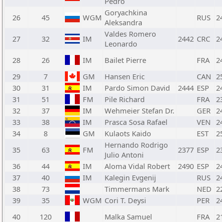
Pedro
Goryachkina
26
45
WGM
RUS
2
Aleksandra
Valdes Romero
27
32
IM
2442
CRC
2
Leonardo
28
26
IM
Bailet Pierre
FRA
2
29
7
GM
Hansen Eric
CAN
2
30
31
IM
Pardo Simon David
2444
ESP
2
31
51
FM
Pile Richard
FRA
2
32
37
IM
Wehmeier Stefan Dr.
GER
2
33
38
IM
Prasca Sosa Rafael
VEN
2
34
8
GM
Kulaots Kaido
EST
2
Hernando Rodrigo
35
63
FM
2377
ESP
2
Julio Antoni
36
44
IM
Aloma Vidal Robert
2490
ESP
2
37
40
IM
Kalegin Evgenij
RUS
2
38
73
Timmermans Mark
NED
2
39
35
WGM
Cori T. Deysi
PER
2
40
120
Malka Samuel
FRA
2