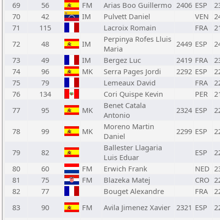
69
56
FM
Arias Boo Guillermo
2406
ESP
2
70
42
IM
Pulvett Daniel
VEN
2
71
115
Lacroix Romain
FRA
2
Perpinya Rofes Lluis
72
48
IM
2449
ESP
2
Maria
73
49
IM
Bergez Luc
2419
FRA
2
74
96
MK
Serra Pages Jordi
2292
ESP
2
75
79
Lemeaux David
FRA
2
76
134
Cori Quispe Kevin
PER
2
Benet Catala
77
95
MK
2324
ESP
2
Antonio
Moreno Martin
78
99
MK
2299
ESP
2
Daniel
Ballester Llagaria
79
82
ESP
2
Luis Eduar
80
60
FM
Erwich Frank
NED
2
81
75
FM
Blazeka Matej
CRO
2
82
77
Bouget Alexandre
FRA
2
83
90
FM
Avila Jimenez Xavier
2321
ESP
2