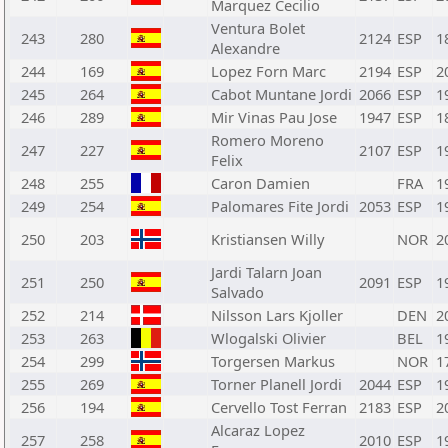
Marquez Cecilio
Ventura Bolet
243
280
2124
ESP
1
Alexandre
244
169
Lopez Forn Marc
2194
ESP
2
245
264
Cabot Muntane Jordi
2066
ESP
1
246
289
Mir Vinas Pau Jose
1947
ESP
1
Romero Moreno
247
227
2107
ESP
1
Felix
248
255
Caron Damien
FRA
1
249
254
Palomares Fite Jordi
2053
ESP
1
250
203
Kristiansen Willy
NOR
2
Jardi Talarn Joan
251
250
2091
ESP
1
Salvado
252
214
Nilsson Lars Kjoller
DEN
2
253
263
Wlogalski Olivier
BEL
1
254
299
Torgersen Markus
NOR
1
255
269
Torner Planell Jordi
2044
ESP
1
256
194
Cervello Tost Ferran
2183
ESP
2
Alcaraz Lopez
257
258
2010
ESP
1