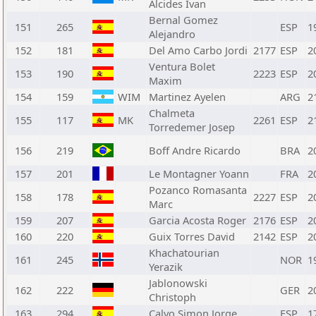
Alcides Ivan
Bernal Gomez
151
265
ESP
1
Alejandro
152
181
Del Amo Carbo Jordi
2177
ESP
2
Ventura Bolet
153
190
2223
ESP
2
Maxim
154
159
WIM
Martinez Ayelen
ARG
2
Chalmeta
155
117
MK
2261
ESP
2
Torredemer Josep
156
219
Boff Andre Ricardo
BRA
2
157
201
Le Montagner Yoann
FRA
2
Pozanco Romasanta
158
178
2227
ESP
2
Marc
159
207
Garcia Acosta Roger
2176
ESP
2
160
220
Guix Torres David
2142
ESP
2
Khachatourian
161
245
NOR
1
Yerazik
Jablonowski
162
222
GER
2
Christoph
163
294
Calvo Simon Jorge
ESP
1