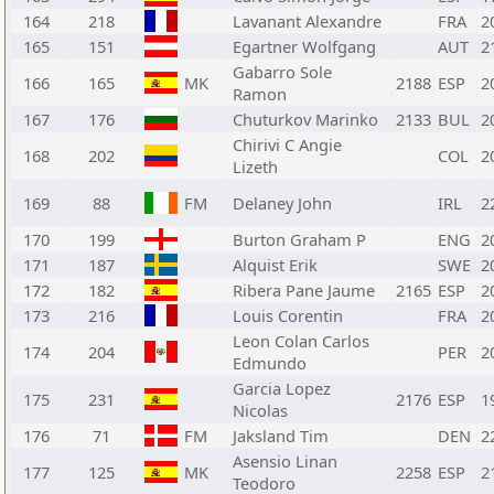
164
218
Lavanant Alexandre
FRA
2
165
151
Egartner Wolfgang
AUT
2
Gabarro Sole
166
165
MK
2188
ESP
2
Ramon
167
176
Chuturkov Marinko
2133
BUL
2
Chirivi C Angie
168
202
COL
2
Lizeth
169
88
FM
Delaney John
IRL
2
170
199
Burton Graham P
ENG
2
171
187
Alquist Erik
SWE
2
172
182
Ribera Pane Jaume
2165
ESP
2
173
216
Louis Corentin
FRA
2
Leon Colan Carlos
174
204
PER
2
Edmundo
Garcia Lopez
175
231
2176
ESP
1
Nicolas
176
71
FM
Jaksland Tim
DEN
2
Asensio Linan
177
125
MK
2258
ESP
2
Teodoro