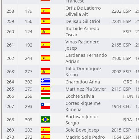
Francesc
Ortiz De Latierro
258
179
2202
ESP
2
Olivella Ait
259
156
Delisau Gil Oriol
2231
ESP
2
Iturbide Arnedo
260
124
ESP
2
Oscar
Vinas Racionero
261
192
2165
ESP
2
Josep
Cardenas Fernando
262
244
2100
ESP
1
Adrian
Tallo Dominguez
263
277
2002
ESP
1
Kirian
264
302
Charpidou Anna
GRE
1
265
279
Martinez Pla Xavier
2119
ESP
1
266
259
Lochte Szilvia
HUN
1
Cortes Riquelme
267
293
1944
CHI
1
Ximena
Barbisan Junior
268
309
BRA
1
Sergio
269
283
Sole Bove Josep
2015
ESP
1
270
272
Madrid Sole Pedro
1964
ESP
1