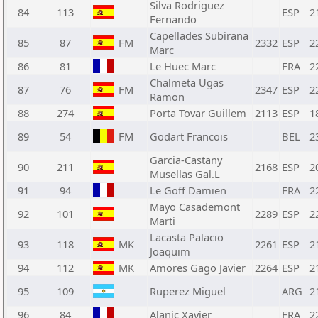
Silva Rodriguez
84
113
ESP
2
Fernando
Capellades Subirana
85
87
FM
2332
ESP
2
Marc
86
81
Le Huec Marc
FRA
2
Chalmeta Ugas
87
76
FM
2347
ESP
2
Ramon
88
274
Porta Tovar Guillem
2113
ESP
1
89
54
FM
Godart Francois
BEL
2
Garcia-Castany
90
211
2168
ESP
2
Musellas Gal.L
91
94
Le Goff Damien
FRA
2
Mayo Casademont
92
101
2289
ESP
2
Marti
Lacasta Palacio
93
118
MK
2261
ESP
2
Joaquim
94
112
MK
Amores Gago Javier
2264
ESP
2
95
109
Ruperez Miguel
ARG
2
96
84
Alanic Xavier
FRA
2