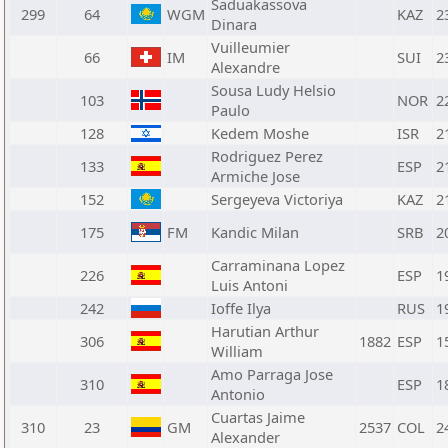
Saduakassova
299
64
WGM
KAZ
2
Dinara
Vuilleumier
66
IM
SUI
2
Alexandre
Sousa Ludy Helsio
103
NOR
2
Paulo
128
Kedem Moshe
ISR
2
Rodriguez Perez
133
ESP
2
Armiche Jose
152
Sergeyeva Victoriya
KAZ
2
175
FM
Kandic Milan
SRB
2
Carraminana Lopez
226
ESP
1
Luis Antoni
242
Ioffe Ilya
RUS
1
Harutian Arthur
306
1882
ESP
1
William
Amo Parraga Jose
310
ESP
1
Antonio
Cuartas Jaime
310
23
GM
2537
COL
2
Alexander