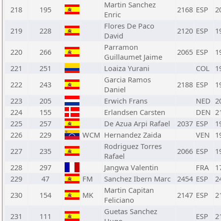
Martin Sanchez
218
195
2168
ESP
2
Enric
Flores De Paco
219
228
2120
ESP
1
David
Parramon
220
266
2065
ESP
1
Guillaumet Jaime
221
251
Loaiza Yurani
COL
1
Garcia Ramos
222
243
2188
ESP
1
Daniel
223
205
Erwich Frans
NED
2
224
155
Erlandsen Carsten
DEN
2
225
257
De Azua Arpi Rafael
2037
ESP
1
226
229
WCM
Hernandez Zaida
VEN
1
Rodriguez Torres
227
235
2066
ESP
1
Rafael
228
297
Jangwa Valentin
FRA
1
229
47
FM
Sanchez Ibern Marc
2454
ESP
2
Martin Capitan
230
154
MK
2147
ESP
2
Feliciano
Guetas Sanchez
231
111
ESP
2