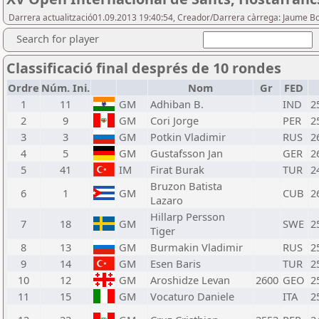
Darrera actualització01.09.2013 19:40:54, Creador/Darrera càrrega: Jaume 
Search for player
Classificació final després de 10 rondes
Ordre
Núm. Ini.
Nom
Gr
FED
1
11
GM
Adhiban B.
IND
2
2
9
GM
Cori Jorge
PER
2
3
3
GM
Potkin Vladimir
RUS
2
4
5
GM
Gustafsson Jan
GER
2
5
41
IM
Firat Burak
TUR
2
Bruzon Batista
6
1
GM
CUB
2
Lazaro
Hillarp Persson
7
18
GM
SWE
2
Tiger
8
13
GM
Burmakin Vladimir
RUS
2
9
14
GM
Esen Baris
TUR
2
10
12
GM
Aroshidze Levan
2600
GEO
2
11
15
GM
Vocaturo Daniele
ITA
2