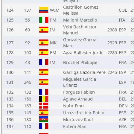
Willyam
Castrillon Gomez
124
137
WIM
COL
2
Melissa
125
55
FM
Malloni Marcello
ITA
2
Vehi Bach Victor
126
69
IM
2388
ESP
2
Manuel
Gonzalez Garcia
127
92
MK
2329
ESP
2
Marc
128
100
FM
Ayza Ballester Jordi
2285
ESP
2
129
43
IM
Brochet Philippe
FRA
2
130
141
Garriga Cazorla Pere
2245
ESP
2
Miguelez Garcia
131
246
ESP
1
Erlantz
132
132
Forgues Fabien
FRA
2
133
150
Aglave Arnaud
BEL
2
134
163
Nohr Finn
DEN
2
135
149
Urriza Iricibar Pablo
ESP
2
136
180
Murtuzov Rauf
AZE
2
137
110
Entem Alan
FRA
2