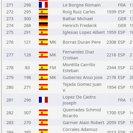
271
298
Le Borgne Romain
FRA
1
272
295
Roig Ruiz Carles
1939
ESP
1
273
300
Balhar Michael
GER
1
274
268
Henrich Frederik
GER
1
275
291
Iglesias Lopez Albert
1959
ESP
1
276
121
MK
Borras Duran Pere
2308
ESP
2
Fernandez Diaz
277
126
MK
2218
ESP
2
Cristian
Montilla Carrillo
278
83
FM
2344
ESP
2
Esteban
279
198
MK
Gutierrez Anso Jose
2178
ESP
2
Tejada Gomez Juan
280
271
1954
ESP
1
V.
Lopez De Castro
281
296
FRA
1
Joseph
Quemades Schmid
282
307
1700
ESP
1
Ricardo
283
270
Garnier Alain Robert
2059
ESP
1
Corrales Adamuz
284
285
2013
ESP
1