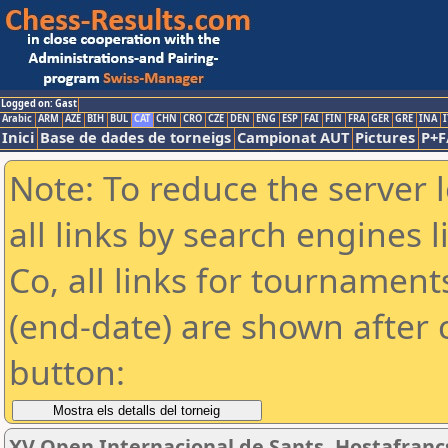
Logged on: Gast
Arabic
ARM
AZE
BIH
BUL
CAT
CHN
CRO
CZE
DEN
ENG
ESP
FAI
FIN
FRA
GER
GRE
INA
I
Inici
Base de dades de torneigs
Campionat AUT
Pictures
P+F
Note: To reduce the server 
all links by search engines
Co, all links for tournamen
(end-date) are shown after c
button:
XV Open Internacional de Sants, Hostafrancs