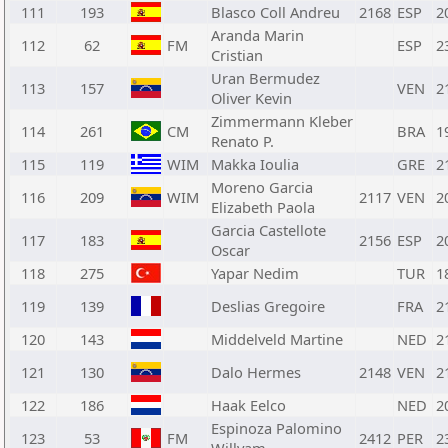
111
193
Blasco Coll Andreu
2168
ESP
2
Aranda Marin
112
62
FM
ESP
2
Cristian
Uran Bermudez
113
157
VEN
2
Oliver Kevin
Zimmermann Kleber
114
261
CM
BRA
1
Renato P.
115
119
WIM
Makka Ioulia
GRE
2
Moreno Garcia
116
209
WIM
2117
VEN
2
Elizabeth Paola
Garcia Castellote
117
183
2156
ESP
2
Oscar
118
275
Yapar Nedim
TUR
1
119
139
Deslias Gregoire
FRA
2
120
143
Middelveld Martine
NED
2
121
130
Dalo Hermes
2148
VEN
2
122
186
Haak Eelco
NED
2
Espinoza Palomino
123
53
FM
2412
PER
2