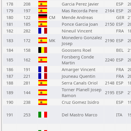
178
208
Garcia Perez Javier
ESP
2
179
197
Mas Recorda Pere
2164
ESP
2
180
122
CM
Mende Andreas
GER
2
181
185
Ponce Garcia Joan
2150
ESP
2
182
282
Nineuil Vincent
FRA
1
Monedero Gonzalez
183
172
MK
2190
ESP
2
Josep
184
158
Goossens Roel
BEL
2
Forsberg Conde
185
162
2240
ESP
2
Martin
186
191
Amarger Vincent
FRA
2
187
221
Jouneau Quentin
FRA
2
188
281
Serra Canals Oriol
2148
ESP
1
Torner Planell Josep
189
144
2195
ESP
2
Ramon
190
238
Cruz Gomez Isidro
ESP
1
191
253
Del Mastro Marco
ITA
1