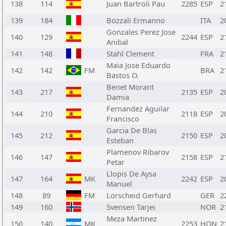
138
114
Juan Bartroli Pau
2285
ESP
2
139
184
Bozzali Ermanno
ITA
2
Gonzales Perez Jose
140
129
2244
ESP
2
Anibal
141
148
Stahl Clement
FRA
2
Maia Jose Eduardo
142
142
FM
BRA
2
Bastos O.
Benet Morant
143
217
2135
ESP
2
Damia
Fernandez Aguilar
144
210
2118
ESP
2
Francisco
Garcia De Blas
145
212
2150
ESP
2
Esteban
Plamenov Ribarov
146
147
2158
ESP
2
Petar
Llopis De Aysa
147
164
MK
2242
ESP
2
Manuel
148
89
FM
Lorscheid Gerhard
GER
2
149
160
Svensen Tarjei
NOR
2
Meza Martinez
150
140
MK
2253
HON
2