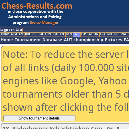
Logged on: Gast
Arabic
ARM
AZE
BIH
BUL
CAT
CHN
CRO
CZE
DEN
ENG
ESP
FAI
FIN
FRA
GER
GRE
INA
I
Home
Tournament-Database
AUT championship
Pictures
F
Note: To reduce the server 
of all links (daily 100.000 s
engines like Google, Yahoo a
tournaments older than 5 d
shown after clicking the fo
18. Paderborner Schachtürken-Cup - Gr. A