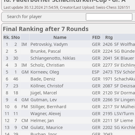
Last update 30.12.2024 21:54:59, Creator/Last Upload: Swiss-Chess 326151
Search for player
Final Ranking after 7 Rounds
Rk.
SNo
Name
FED
Rtg
1
2
IM
Petrovskiy, Vadym
GER
2426
SF Wolfh
2
5
Brunke, Pascal
GER
2224
SG Bünde
3
30
Schlangenotto, Niklas
GER
2041
SK Blauer
4
3
IM
Scholz, Christian
GER
2277
SV Eichli
5
1
GM
Korneev, Oleg
ESP
2473
TSV Schön
6
46
Bade, Deniz
GER
1971
SchachAk
7
23
Köllner, Christof
GER
2087
SF Deizis
8
18
Jügel, Marcel
GER
2120
SV Dorm
9
4
GM
Gutman, Lev
GER
2266
SV Lingen
10
6
FM
Stillger, Bernhard
GER
2217
SV Mülhe
11
11
Wagner, Alexej
GER
2195
LSV/Turm 
12
7
CM
Helmer, Jan
GER
2211
SF Lieme
13
9
CM
Gulatz, Maurice
GER
2202
SG Kirchl
14
29
Burban, Igor
GER
2043