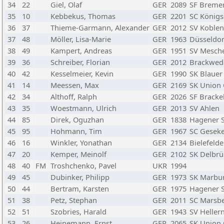
34
22
Giel, Olaf
GER
2089
SF Breme
35
10
Kebbekus, Thomas
GER
2201
SC Königs
36
37
Thieme-Garmann, Alexander
GER
2012
SV Koblen
37
48
Möller, Lisa-Marie
GER
1963
Düsseldor
38
49
Kampert, Andreas
GER
1951
SV Mesch
39
36
Schreiber, Florian
GER
2012
Brackwed
40
42
Kesselmeier, Kevin
GER
1990
SK Blauer
41
14
Meessen, Max
GER
2169
SK Union
42
34
Althoff, Ralph
GER
2026
SF Bracke
43
35
Woestmann, Ulrich
GER
2013
SV Ahlen
44
85
Direk, Oguzhan
GER
1838
Hagener 
45
95
Hohmann, Tim
GER
1967
SC Gesek
46
16
Winkler, Yonathan
GER
2134
Bielefelde
47
20
Kemper, Meinolf
GER
2102
SK Delbrü
48
40
FM
Troshchenko, Pavel
UKR
1994
49
45
Dubinker, Philipp
GER
1973
SK Marbu
50
44
Bertram, Karsten
GER
1975
Hagener 
51
38
Petz, Stephan
GER
2011
SC Marsb
52
51
Szobries, Harald
GER
1943
SV Heller
53
26
Heinemann, Ernst
GER
2065
SK Union