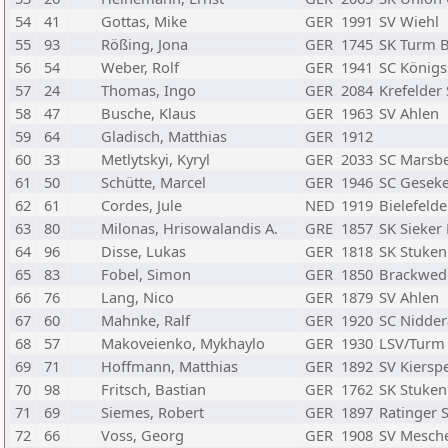
54
41
Gottas, Mike
GER
1991
SV Wiehl
55
93
Rößing, Jona
GER
1745
SK Turm B
56
54
Weber, Rolf
GER
1941
SC Königs
57
24
Thomas, Ingo
GER
2084
Krefelder
58
47
Busche, Klaus
GER
1963
SV Ahlen
59
64
Gladisch, Matthias
GER
1912
60
33
Metlytskyi, Kyryl
GER
2033
SC Marsb
61
50
Schütte, Marcel
GER
1946
SC Gesek
62
61
Cordes, Jule
NED
1919
Bielefelde
63
80
Milonas, Hrisowalandis A.
GRE
1857
SK Sieker 
64
96
Disse, Lukas
GER
1818
SK Stuken
65
83
Fobel, Simon
GER
1850
Brackwed
66
76
Lang, Nico
GER
1879
SV Ahlen
67
60
Mahnke, Ralf
GER
1920
SC Nidde
68
57
Makoveienko, Mykhaylo
GER
1930
LSV/Turm 
69
71
Hoffmann, Matthias
GER
1892
SV Kiersp
70
98
Fritsch, Bastian
GER
1762
SK Stuken
71
69
Siemes, Robert
GER
1897
Ratinger 
72
66
Voss, Georg
GER
1908
SV Mesch