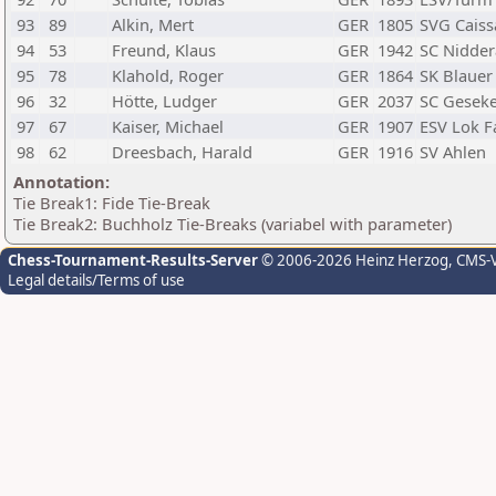
93
89
Alkin, Mert
GER
1805
SVG Caiss
94
53
Freund, Klaus
GER
1942
SC Nidde
95
78
Klahold, Roger
GER
1864
SK Blauer
96
32
Hötte, Ludger
GER
2037
SC Gesek
97
67
Kaiser, Michael
GER
1907
ESV Lok F
98
62
Dreesbach, Harald
GER
1916
SV Ahlen
Annotation:
Tie Break1: Fide Tie-Break
Tie Break2: Buchholz Tie-Breaks (variabel with parameter)
Chess-Tournament-Results-Server
© 2006-2026 Heinz Herzog
, CMS-
Legal details/Terms of use