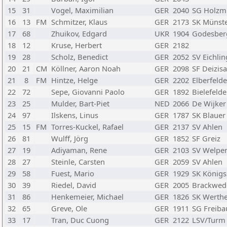
15
31
Vogel, Maximilian
GER
2040
SG Holzm
16
13
FM
Schmitzer, Klaus
GER
2173
SK Münst
17
68
Zhuikov, Edgard
UKR
1904
Godesber
18
12
Kruse, Herbert
GER
2182
19
28
Scholz, Benedict
GER
2052
SV Eichli
20
21
CM
Köllner, Aaron Noah
GER
2098
SF Deizis
21
8
FM
Hintze, Helge
GER
2202
Elberfeld
22
72
Sepe, Giovanni Paolo
GER
1892
Bielefelde
23
25
Mulder, Bart-Piet
NED
2066
De Wijker
24
97
Ilskens, Linus
GER
1787
SK Blauer
25
15
FM
Torres-Kuckel, Rafael
GER
2137
SV Ahlen
26
81
Wulff, Jörg
GER
1852
SF Greiz
27
19
Adiyaman, Rene
GER
2103
SV Welpe
28
27
Steinle, Carsten
GER
2059
SV Ahlen
29
58
Fuest, Mario
GER
1929
SK König
30
39
Riedel, David
GER
2005
Brackwed
31
86
Henkemeier, Michael
GER
1826
SK Werth
32
65
Greve, Ole
GER
1911
SG Freiba
33
17
Tran, Duc Cuong
GER
2122
LSV/Turm 