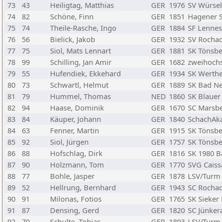
73
43
Heiligtag, Matthias
GER
1976
SV Würse
74
82
Schöne, Finn
GER
1851
Hagener 
75
74
Theile-Rasche, Ingo
GER
1884
SF Lenne
76
56
Bielick, Jakob
GER
1932
SV Rocha
77
75
Siol, Mats Lennart
GER
1881
SK Tönsbe
78
99
Schilling, Jan Amir
GER
1682
zweihochs
79
55
Hufendiek, Ekkehard
GER
1934
SK Werth
80
73
Schwartl, Helmut
GER
1889
SK Bad Ne
81
79
Hummel, Thomas
NED
1860
SK Blauer
82
94
Haase, Dominik
GER
1670
SC Marsb
83
84
Käuper, Johann
GER
1840
SchachAk
84
63
Fenner, Martin
GER
1915
SK Tönsbe
85
92
Siol, Jürgen
GER
1757
SK Tönsbe
86
88
Hofschlag, Dirk
GER
1816
SK 1980 B
87
90
Holzmann, Tom
GER
1770
SVG Caiss
88
77
Bohle, Jasper
GER
1878
LSV/Turm 
89
52
Hellrung, Bernhard
GER
1943
SC Rochad
90
91
Milonas, Fotios
GER
1765
SK Sieker 
91
87
Densing, Gerd
GER
1820
SC Jünker
92
70
Schulte, Tobias
GER
1893
LSV/Turm 