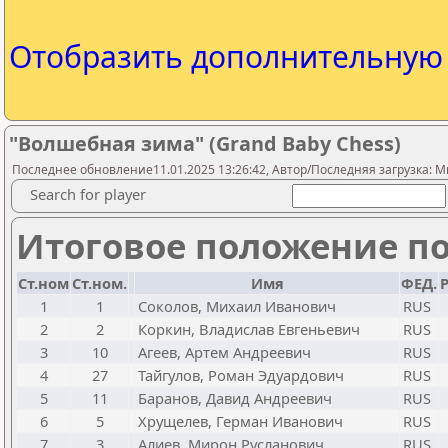
Отобразить дополнительну
"Волшебная зима" (Grand Baby Chess)
Последнее обновление11.01.2025 13:26:42, Автор/Последняя загрузка: Mr.
Search for player
Итоговое положение по
Ст.ном
Ст.ном.
Имя
ФЕД.
Р
1
1
Соколов, Михаил Иванович
RUS
2
2
Коркин, Владислав Евгеньевич
RUS
3
10
Агеев, Артем Андреевич
RUS
4
27
Тайгулов, Роман Эдуардович
RUS
5
11
Баранов, Давид Андреевич
RUS
6
5
Хрущелев, Герман Иванович
RUS
7
3
Алиев, Мирон Русланович
RUS