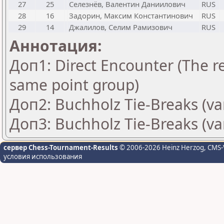
27
25
Селезнёв, Валентин Даниилович
RUS
28
16
Задорин, Максим Константинович
RUS
29
14
Джалилов, Селим Рамизович
RUS
Аннотация:
Доп1: Direct Encounter (The re
same point group)
Доп2: Buchholz Tie-Breaks (va
Доп3: Buchholz Tie-Breaks (va
сервер Chess-Tournament-Results
© 2006-2026 Heinz Herzog
, CMS-
условия использования