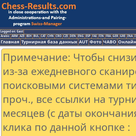
Logged on: Gast
Arabic
ARM
AZE
BIH
BUL
CAT
CHN
CRO
CZE
DEN
ENG
ESP
FAI
FIN
FRA
GER
GRE
INA
I
Главная
Турнирная база данных
AUT
Фото
ЧАВО
Онлайн
Примечание: Чтобы снизит
из-за ежедневного сканир
поисковыми системами ти
проч., все ссылки на тур
месяцев (с даты окончани
клика по данной кнопке :