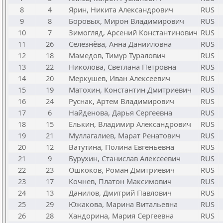
8
4
Ярин, Никита Александрович
RUS
9
8
Боровых, Мирон Владимирович
RUS
10
7
Зимогляд, Арсений Константинович
RUS
11
26
Селезнёва, Анна Данииловна
RUS
12
18
Мамедов, Тимур Туралович
RUS
13
22
Николова, Светлана Петровна
RUS
14
20
Меркушев, Иван Алексеевич
RUS
15
19
Матохин, Константин Дмитриевич
RUS
16
24
Руснак, Артем Владимирович
RUS
17
6
Найденова, Дарья Сергеевна
RUS
18
15
Елькин, Владимир Александрович
RUS
19
21
Муллагалиев, Марат Ренатович
RUS
20
12
Ватутина, Полина Евгеньевна
RUS
21
9
Бурухин, Станислав Алексеевич
RUS
22
23
Ошкоков, Роман Дмитриевич
RUS
23
17
Кочнев, Платон Максимович
RUS
24
13
Данилов, Дмитрий Павлович
RUS
25
29
Южакова, Марина Витальевна
RUS
26
28
Хандорина, Мария Сергеевна
RUS