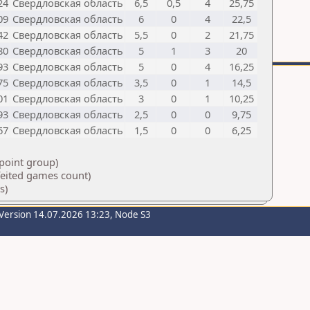
24
Свердловская область
6,5
0,5
4
25,75
09
Свердловская область
6
0
4
22,5
42
Свердловская область
5,5
0
2
21,75
80
Свердловская область
5
1
3
20
93
Свердловская область
5
0
4
16,25
75
Свердловская область
3,5
0
1
14,5
01
Свердловская область
3
0
1
10,25
93
Свердловская область
2,5
0
0
9,75
67
Свердловская область
1,5
0
0
6,25
 point group)
feited games count)
s)
Version 14.07.2026 13:23, Node S3