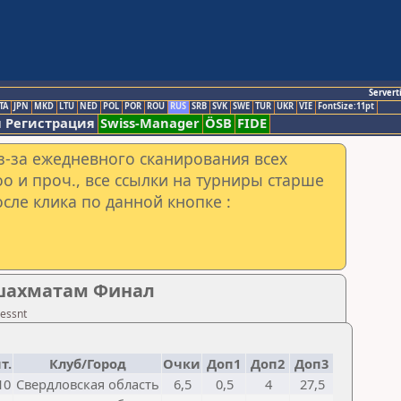
Servert
TA
JPN
MKD
LTU
NED
POL
POR
ROU
RUS
SRB
SVK
SWE
TUR
UKR
VIE
FontSize:11pt
 Регистрация
Swiss-Manager
ÖSB
FIDE
з-за ежедневного сканирования всех
o и проч., все ссылки на турниры старше
сле клика по данной кнопке :
 шахматам Финал
essnt
т.
Клуб/Город
Очки
Доп1
Доп2
Доп3
10
Свердловская область
6,5
0,5
4
27,5