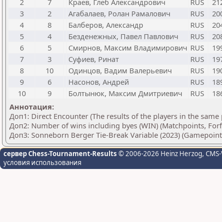
2
7
Краев, Глеб Александрович
RUS
21
3
2
Агабалаев, Ролан Рамалович
RUS
20
4
8
Балберов, Александр
RUS
20
5
4
Безденежных, Павел Павлович
RUS
20
6
5
Смирнов, Максим Владимирович
RUS
19
7
3
Суфиев, Ринат
RUS
19
8
10
Одинцов, Вадим Валерьевич
RUS
19
9
6
Насонов, Андрей
RUS
18
10
9
Болтынюк, Максим Дмитриевич
RUS
18
Аннотация:
Доп1: Direct Encounter (The results of the players in the same
Доп2: Number of wins including byes (WIN) (Matchpoints, For
Доп3: Sonneborn Berger Tie-Break Variable (2023) (Gamepoint
сервер Chess-Tournament-Results
© 2006-2026 Heinz Herzog
, CMS-
условия использования