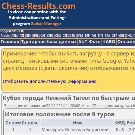
Logged on: Gast
Arabic
ARM
AZE
BIH
BUL
CAT
CHN
CRO
CZE
DEN
ENG
ESP
FAI
FIN
FRA
GER
GRE
INA
I
Главная
Турнирная база данных
AUT
Фото
ЧАВО
Онлайн
Примечание: Чтобы снизить загрузку на сервер и
страниц поисковыми системами типа Google, Yaho
двух месяцев (с даты окончания) отображаются по
Отобразить дополнительную информацию
Кубок города Нижний Тагил по быстрым
Последнее обновление22.12.2024 11:53:02, Автор/Последняя загрузка: ch
Итоговое положение после 9 туров
Ст.ном
Ст.ном.
Имя
ФЕД.
Рей
1
1
Мансуров, Вячеслав Борисович
RUS
20