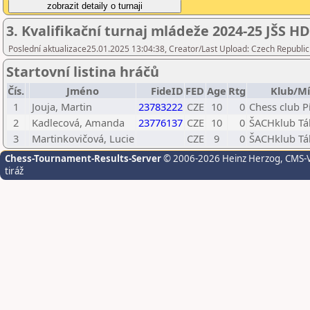
3. Kvalifikační turnaj mládeže 2024-25 JŠS H
Poslední aktualizace25.01.2025 13:04:38, Creator/Last Upload: Czech Republic
Startovní listina hráčů
Čís.
Jméno
FideID
FED
Age
Rtg
Klub/Mí
1
Jouja, Martin
23783222
CZE
10
0
Chess club Pí
2
Kadlecová, Amanda
23776137
CZE
10
0
ŠACHklub Táb
3
Martinkovičová, Lucie
CZE
9
0
ŠACHklub Táb
Chess-Tournament-Results-Server
© 2006-2026 Heinz Herzog
, CMS-
tiráž