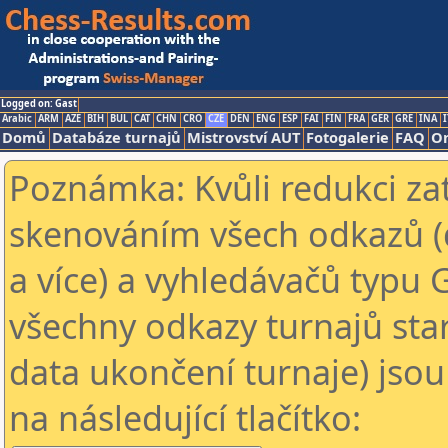
Logged on: Gast
Arabic
ARM
AZE
BIH
BUL
CAT
CHN
CRO
CZE
DEN
ENG
ESP
FAI
FIN
FRA
GER
GRE
INA
I
Domů
Databáze turnajů
Mistrovství AUT
Fotogalerie
FAQ
On
Poznámka: Kvůli redukci za
skenováním všech odkazů (
a více) a vyhledávačů typu 
všechny odkazy turnajů star
data ukončení turnaje) jsou
na následující tlačítko: