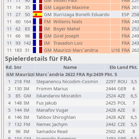
11
11
90
GM
Velten Paul
FRA
251
11
14
35
GM
Lagarde Maxime
FRA
261
11
27
50
GM
Iturrizaga Bonelli Eduardo
ESP
258
11
60
164
FM
Willems Niels
FRA
240
11
62
83
IM
Boyer Mahel
FRA
252
11
66
98
GM
Girel Joseph
FRA
249
11
93
142
IM
Travadon Loic
FRA
243
11
183
31
GM
Maurizzi Marc`andria
U18
FRA
262
Spielerdetails für FRA
Rd.
Snr
Name
Elo
Land
Pkt.
GM Maurizzi Marc`andria 2622 FRA Rp:2439 Pkt. 5
1
218
FM
Stepanencu Nicodim-Cosmin
2297
ROU
3,5
2
130
IM
Fromm Marius
2444
GER
6
3
85
GM
Iskandarov Misratdin
2524
AZE
6,5
4
148
IM
Fus Jakub
2425
POL
7
5
144
IM
Manafov Vugar
2428
AZE
6
6
146
IM
Talibov Shiroghlan
2428
AZE
6,5
7
132
FM
Nemec Jachym
2442
CZE
5,5
8
96
IM
Samadov Read
2502
AZE
8
9
104
GM
Ioannidis Evgenios
2484
GRE
6,5