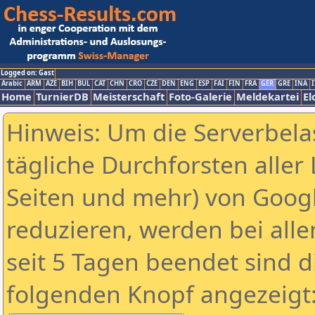
Logged on: Gast
Arabic
ARM
AZE
BIH
BUL
CAT
CHN
CRO
CZE
DEN
ENG
ESP
FAI
FIN
FRA
GER
GRE
INA
I
Home
TurnierDB
Meisterschaft
Foto-Galerie
Meldekartei
El
Hinweis: Um die Serverbela
tägliche Durchforsten aller 
Seiten und mehr) von Goog
reduzieren, werden bei alle
seit 5 Tagen beendet sind d
folgenden Knopf angezeigt