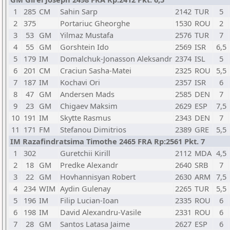
1
285
CM
Sahin Sarp
2142
TUR
5
2
375
Portariuc Gheorghe
1530
ROU
2
3
53
GM
Yilmaz Mustafa
2576
TUR
7
4
55
GM
Gorshtein Ido
2569
ISR
6,5
5
179
IM
Domalchuk-Jonasson Aleksandr
2374
ISL
5
6
201
CM
Craciun Sasha-Matei
2325
ROU
5,5
7
187
IM
Kochavi Ori
2357
ISR
6
8
47
GM
Andersen Mads
2585
DEN
7
9
23
GM
Chigaev Maksim
2629
ESP
7,5
10
191
IM
Skytte Rasmus
2343
DEN
7
11
171
FM
Stefanou Dimitrios
2389
GRE
5,5
IM Razafindratsima Timothe 2465 FRA Rp:2561 Pkt. 7
1
302
Guretchii Kirill
2112
MDA
4,5
2
18
GM
Predke Alexandr
2640
SRB
7
3
22
GM
Hovhannisyan Robert
2630
ARM
7,5
4
234
WIM
Aydin Gulenay
2265
TUR
5,5
5
196
IM
Filip Lucian-Ioan
2335
ROU
6
6
198
IM
David Alexandru-Vasile
2331
ROU
6
7
28
GM
Santos Latasa Jaime
2627
ESP
6