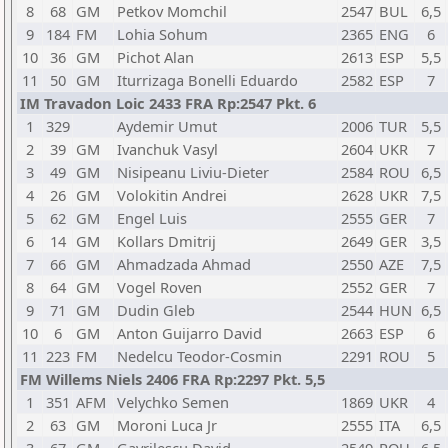
8
68
GM
Petkov Momchil
2547
BUL
6,5
9
184
FM
Lohia Sohum
2365
ENG
6
10
36
GM
Pichot Alan
2613
ESP
5,5
11
50
GM
Iturrizaga Bonelli Eduardo
2582
ESP
7
IM Travadon Loic 2433 FRA Rp:2547 Pkt. 6
1
329
Aydemir Umut
2006
TUR
5,5
2
39
GM
Ivanchuk Vasyl
2604
UKR
7
3
49
GM
Nisipeanu Liviu-Dieter
2584
ROU
6,5
4
26
GM
Volokitin Andrei
2628
UKR
7,5
5
62
GM
Engel Luis
2555
GER
7
6
14
GM
Kollars Dmitrij
2649
GER
3,5
7
66
GM
Ahmadzada Ahmad
2550
AZE
7,5
8
64
GM
Vogel Roven
2552
GER
7
9
71
GM
Dudin Gleb
2544
HUN
6,5
10
6
GM
Anton Guijarro David
2663
ESP
6
11
223
FM
Nedelcu Teodor-Cosmin
2291
ROU
5
FM Willems Niels 2406 FRA Rp:2297 Pkt. 5,5
1
351
AFM
Velychko Semen
1869
UKR
4
2
63
GM
Moroni Luca Jr
2555
ITA
6,5