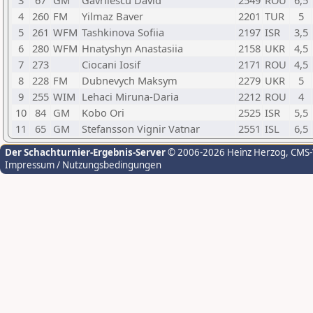
3
67
GM
Gavrilescu David
2549
ROU
6,5
4
260
FM
Yilmaz Baver
2201
TUR
5
5
261
WFM
Tashkinova Sofiia
2197
ISR
3,5
6
280
WFM
Hnatyshyn Anastasiia
2158
UKR
4,5
7
273
Ciocani Iosif
2171
ROU
4,5
8
228
FM
Dubnevych Maksym
2279
UKR
5
9
255
WIM
Lehaci Miruna-Daria
2212
ROU
4
10
84
GM
Kobo Ori
2525
ISR
5,5
11
65
GM
Stefansson Vignir Vatnar
2551
ISL
6,5
Der Schachturnier-Ergebnis-Server
© 2006-2026 Heinz Herzog
, CMS
Impressum / Nutzungsbedingungen