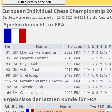
European Individual Chess Championship 2
Die Seite wurde zuletzt aktualisiert am 26.03.2025 19:34:53, Ersteller/Letzte
Spielerübersicht für FRA
Snr
Name
Elo
Land
1
2
3
4
5
6
7
31
GM
Maurizzi Marc`andria
2622
FRA
1
1
0
½
½
½
1
35
GM
Lagarde Maxime
2615
FRA
1
1
½
1
½
1
½
83
IM
Boyer Mahel
2529
FRA
1
1
½
½
½
½
0
90
GM
Velten Paul
2515
FRA
1
½
½
1
1
1
½
98
GM
Girel Joseph
2498
FRA
1
1
½
0
½
½
1
115
IM
Razafindratsima Timothe
2465
FRA
1
½
0
1
½
1
½
142
IM
Travadon Loic
2433
FRA
1
½
½
½
½
1
½
164
FM
Willems Niels
2406
FRA
1
½
0
½
0
½
1
Ergebnisse der letzten Runde für FRA
Rd.
Br.
Nr.
Name
Typ
FED
El