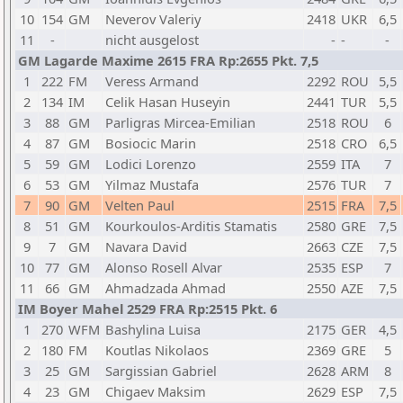
10
154
GM
Neverov Valeriy
2418
UKR
6,5
11
-
nicht ausgelost
-
-
-
GM Lagarde Maxime 2615 FRA Rp:2655 Pkt. 7,5
1
222
FM
Veress Armand
2292
ROU
5,5
2
134
IM
Celik Hasan Huseyin
2441
TUR
5,5
3
88
GM
Parligras Mircea-Emilian
2518
ROU
6
4
87
GM
Bosiocic Marin
2518
CRO
6,5
5
59
GM
Lodici Lorenzo
2559
ITA
7
6
53
GM
Yilmaz Mustafa
2576
TUR
7
7
90
GM
Velten Paul
2515
FRA
7,5
8
51
GM
Kourkoulos-Arditis Stamatis
2580
GRE
7,5
9
7
GM
Navara David
2663
CZE
7,5
10
77
GM
Alonso Rosell Alvar
2535
ESP
7
11
66
GM
Ahmadzada Ahmad
2550
AZE
7,5
IM Boyer Mahel 2529 FRA Rp:2515 Pkt. 6
1
270
WFM
Bashylina Luisa
2175
GER
4,5
2
180
FM
Koutlas Nikolaos
2369
GRE
5
3
25
GM
Sargissian Gabriel
2628
ARM
8
4
23
GM
Chigaev Maksim
2629
ESP
7,5