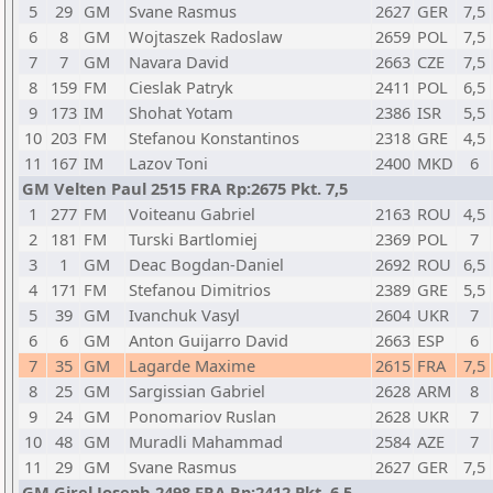
5
29
GM
Svane Rasmus
2627
GER
7,5
6
8
GM
Wojtaszek Radoslaw
2659
POL
7,5
7
7
GM
Navara David
2663
CZE
7,5
8
159
FM
Cieslak Patryk
2411
POL
6,5
9
173
IM
Shohat Yotam
2386
ISR
5,5
10
203
FM
Stefanou Konstantinos
2318
GRE
4,5
11
167
IM
Lazov Toni
2400
MKD
6
GM Velten Paul 2515 FRA Rp:2675 Pkt. 7,5
1
277
FM
Voiteanu Gabriel
2163
ROU
4,5
2
181
FM
Turski Bartlomiej
2369
POL
7
3
1
GM
Deac Bogdan-Daniel
2692
ROU
6,5
4
171
FM
Stefanou Dimitrios
2389
GRE
5,5
5
39
GM
Ivanchuk Vasyl
2604
UKR
7
6
6
GM
Anton Guijarro David
2663
ESP
6
7
35
GM
Lagarde Maxime
2615
FRA
7,5
8
25
GM
Sargissian Gabriel
2628
ARM
8
9
24
GM
Ponomariov Ruslan
2628
UKR
7
10
48
GM
Muradli Mahammad
2584
AZE
7
11
29
GM
Svane Rasmus
2627
GER
7,5
GM Girel Joseph 2498 FRA Rp:2412 Pkt. 6,5