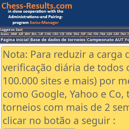
Logged on: Gast
Arabic
ARM
AZE
BIH
BUL
CAT
CHN
CRO
CZE
DEN
ENG
ESP
FAI
FIN
FRA
GER
GRE
INA
I
Pagina inicial
Base de dados de torneios
Campeonato AUT
F
Nota: Para reduzir a carga 
verificação diária de todos 
100.000 sites e mais) por 
como Google, Yahoo e Co, t
torneios com mais de 2 se
clicar no botão a seguir :