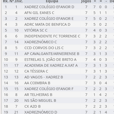
Rk.
Nº.Inic.
Equipa
Jogos
+
=
-
De
1
1
XADREZ COLÉGIO EFANOR D
7
7
0
0
2
4
AFN GIL EANES C
7
5
1
1
3
2
XADREZ COLÉGIO EFANOR E
7
5
0
2
4
3
ADRC MATA DE BENFICA D
7
5
0
2
5
10
VITÓRIA SC C
7
4
0
3
6
6
INDEPENDENTE FC TORRENSE C
7
3
2
2
7
14
XADREZNÓMICO C
7
3
2
2
8
5
CCD CORVOS DO LIS C
7
3
2
2
9
11
AP CAVALGANTE/ARNEIRENSE B
7
3
1
3
10
9
ESTRELAS S. JOÃO DE BRITO A
7
4
0
3
11
17
ACADEMIA DE XADREZ A.XAT A
7
3
1
3
12
12
CA TÉSSERA C
7
3
1
3
13
13
AD VAGOS - XADREZ B
7
2
2
3
14
16
AA COIMBRA B
7
3
0
4
15
15
XADREZ COLÉGIO EFANOR F
7
2
2
3
16
8
AR TELHEIRAS B
7
1
4
2
17
20
NS SÃO MIGUEL B
7
2
2
3
18
7
CX A2D B
7
2
2
3
19
21
XADREZNÓMICO D
7
2
1
4