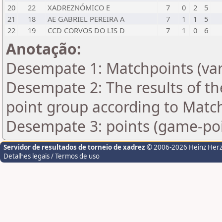
20
22
XADREZNÓMICO E
7
0
2
5
21
18
AE GABRIEL PEREIRA A
7
1
1
5
22
19
CCD CORVOS DO LIS D
7
1
0
6
Anotação:
Desempate 1: Matchpoints (var
Desempate 2: The results of t
point group according to Matc
Desempate 3: points (game-poi
Servidor de resultados de torneio de xadrez
© 2006-2026 Heinz Her
Detalhes legais / Termos de uso