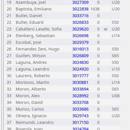
19
Azambuya, Joel
3027309
0
U20
20
Baptista, Emiliano
3022838
1638
U20
21
Buller, Daniel
3033716
0
22
Buller, Eduard
3026833
0
S50
23
Caballero Lavalle, Sofia
3029620
0
w
U20
24
Elenberg, Sebastian
3026698
0
U14
25
Escobal, Jose
3029379
0
26
Fernandez Zeni, Hugo
3016013
0
S50
27
Guillen, Wilson
3026809
0
S65
28
Laguna, Andres
3024830
0
S50
29
Laguna, Leandro
3024920
0
U10
30
Laurens, Roberto
3015777
0
S50
31
Montossi, Martin
3030881
0
U14
32
Moron, Alberto
3033694
0
S65
33
Moron, Alex
3028992
0
U08
34
Moron, David
3033708
0
35
Munoz, Carlos
3033686
0
S65
36
Olivera, Ignacio
3029743
0
U20
37
Reimundi, Leandro
3017150
0
38
Rivarola, Joao
3024784
0