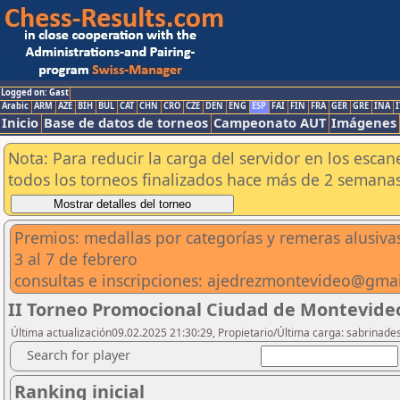
Logged on: Gast
Arabic
ARM
AZE
BIH
BUL
CAT
CHN
CRO
CZE
DEN
ENG
ESP
FAI
FIN
FRA
GER
GRE
INA
I
Inicio
Base de datos de torneos
Campeonato AUT
Imágenes
Nota: Para reducir la carga del servidor en los esc
todos los torneos finalizados hace más de 2 semanas
Premios: medallas por categorías y remeras alusiva
3 al 7 de febrero
consultas e inscripciones: ajedrezmontevideo@gma
II Torneo Promocional Ciudad de Montevide
Última actualización09.02.2025 21:30:29, Propietario/Última carga: sabrinade
Search for player
Ranking inicial