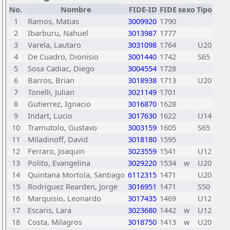
No.
Nombre
FIDE-ID
FIDE
sexo
Tipo
1
Ramos, Matias
3009920
1790
2
Ibarburu, Nahuel
3013987
1777
3
Varela, Lautaro
3031098
1764
U20
4
De Cuadro, Dionisio
3001440
1742
S65
5
Sosa Cadiac, Diego
3004554
1728
6
Barros, Brian
3018938
1713
U20
7
Tonelli, Julian
3021149
1701
8
Gutierrez, Ignacio
3016870
1628
9
Indart, Lucio
3017630
1622
U14
10
Tramutolo, Gustavo
3003159
1605
S65
11
Miladinoff, David
3018180
1595
12
Ferraro, Joaquin
3023559
1541
U12
13
Polito, Evangelina
3029220
1534
w
U20
14
Quintana Mortola, Santiago
6112315
1471
U20
15
Rodriguez Rearden, Jorge
3016951
1471
S50
16
Marquisio, Leonardo
3017435
1469
U12
17
Escaris, Lara
3023680
1442
w
U12
18
Costa, Milagros
3018750
1413
w
U20