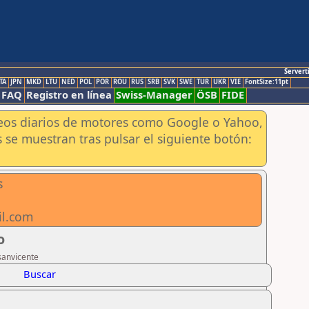
Servert
TA
JPN
MKD
LTU
NED
POL
POR
ROU
RUS
SRB
SVK
SWE
TUR
UKR
VIE
FontSize:11pt
FAQ
Registro en línea
Swiss-Manager
ÖSB
FIDE
aneos diarios de motores como Google o Yahoo,
 se muestran tras pulsar el siguiente botón:
s
il.com
o
sanvicente
Buscar