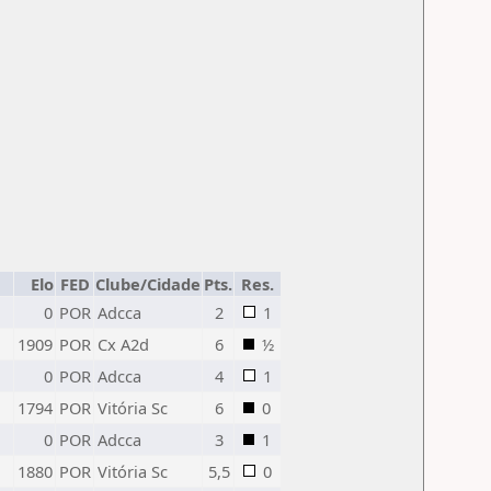
Elo
FED
Clube/Cidade
Pts.
Res.
0
POR
Adcca
2
1
1909
POR
Cx A2d
6
½
0
POR
Adcca
4
1
1794
POR
Vitória Sc
6
0
0
POR
Adcca
3
1
1880
POR
Vitória Sc
5,5
0