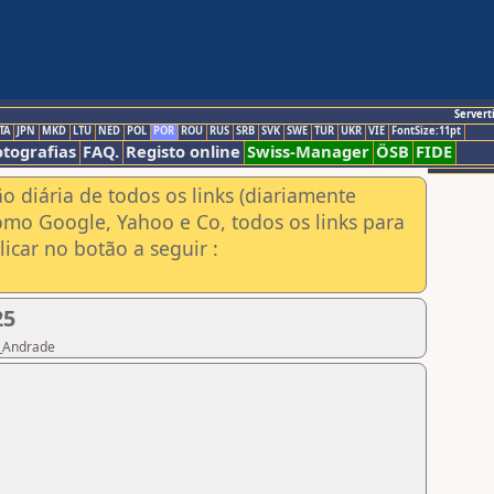
Servert
TA
JPN
MKD
LTU
NED
POL
POR
ROU
RUS
SRB
SVK
SWE
TUR
UKR
VIE
FontSize:11pt
otografias
FAQ.
Registo online
Swiss-Manager
ÖSB
FIDE
ão diária de todos os links (diariamente
omo Google, Yahoo e Co, todos os links para
icar no botão a seguir :
25
o_Andrade