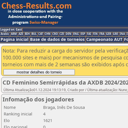
Logged on: Gast
Arabic
ARM
AZE
BIH
BUL
CAT
CHN
CRO
CZE
DEN
ENG
ESP
FAI
FIN
FRA
GER
GRE
INA
I
Pagina inicial
Base de dados de torneios
Campeonato AUT
F
Nota: Para reduzir a carga do servidor pela verificaç
100.000 sites e mais) por mecanismos de pesquisa c
torneios com mais de 2 semanas são exibidos após cl
CD Feminino Semirrápidas da AXDB 2024/20
Última Atualização01.12.2024 19:13:19, Criado por / Última atualização: Nun
Infomação dos jogadores
Nome
Braga, Inês De Sousa
Ranking inicial
4
Elo
1621
Elo nacional
0