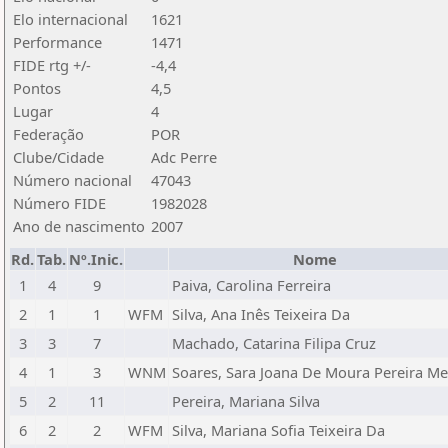
Elo internacional
1621
Performance
1471
FIDE rtg +/-
-4,4
Pontos
4,5
Lugar
4
Federação
POR
Clube/Cidade
Adc Perre
Número nacional
47043
Número FIDE
1982028
Ano de nascimento
2007
Rd.
Tab.
Nº.Inic.
Nome
1
4
9
Paiva, Carolina Ferreira
2
1
1
WFM
Silva, Ana Inês Teixeira Da
3
3
7
Machado, Catarina Filipa Cruz
4
1
3
WNM
Soares, Sara Joana De Moura Pereira Me
5
2
11
Pereira, Mariana Silva
6
2
2
WFM
Silva, Mariana Sofia Teixeira Da