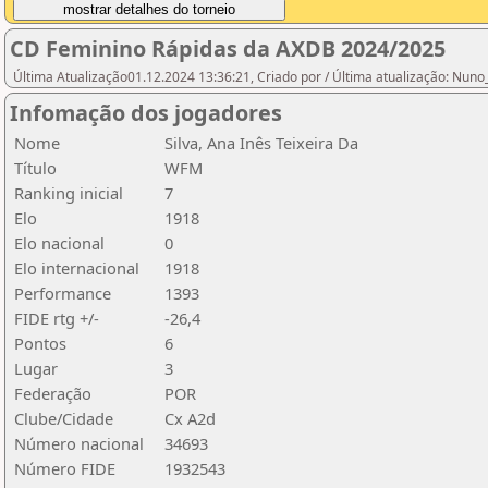
CD Feminino Rápidas da AXDB 2024/2025
Última Atualização01.12.2024 13:36:21, Criado por / Última atualização: Nun
Infomação dos jogadores
Nome
Silva, Ana Inês Teixeira Da
Título
WFM
Ranking inicial
7
Elo
1918
Elo nacional
0
Elo internacional
1918
Performance
1393
FIDE rtg +/-
-26,4
Pontos
6
Lugar
3
Federação
POR
Clube/Cidade
Cx A2d
Número nacional
34693
Número FIDE
1932543