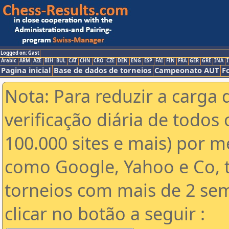
Logged on: Gast
Arabic
ARM
AZE
BIH
BUL
CAT
CHN
CRO
CZE
DEN
ENG
ESP
FAI
FIN
FRA
GER
GRE
INA
I
Pagina inicial
Base de dados de torneios
Campeonato AUT
F
Nota: Para reduzir a carga 
verificação diária de todos 
100.000 sites e mais) por 
como Google, Yahoo e Co, t
torneios com mais de 2 se
clicar no botão a seguir :