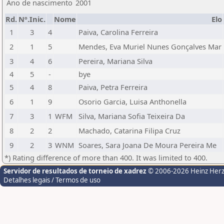
Ano de nascimento
2001
Rd.
Nº.Inic.
Nome
Elo
1
3
4
Paiva, Carolina Ferreira
2
1
5
Mendes, Eva Muriel Nunes Gonçalves Mar
3
4
6
Pereira, Mariana Silva
4
5
-
bye
5
4
8
Paiva, Petra Ferreira
6
1
9
Osorio Garcia, Luisa Anthonella
7
3
1
WFM
Silva, Mariana Sofia Teixeira Da
8
2
2
Machado, Catarina Filipa Cruz
9
2
3
WNM
Soares, Sara Joana De Moura Pereira Me
*) Rating difference of more than 400. It was limited to 400.
Servidor de resultados de torneio de xadrez
© 2006-2026 Heinz Her
Detalhes legais / Termos de uso