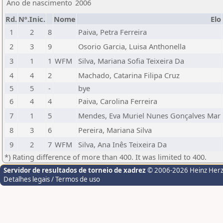
Ano de nascimento
2006
Rd.
Nº.Inic.
Nome
Elo
1
2
8
Paiva, Petra Ferreira
2
3
9
Osorio Garcia, Luisa Anthonella
3
1
1
WFM
Silva, Mariana Sofia Teixeira Da
4
4
2
Machado, Catarina Filipa Cruz
5
5
-
bye
6
4
4
Paiva, Carolina Ferreira
7
1
5
Mendes, Eva Muriel Nunes Gonçalves Mar
8
3
6
Pereira, Mariana Silva
9
2
7
WFM
Silva, Ana Inês Teixeira Da
*) Rating difference of more than 400. It was limited to 400.
Servidor de resultados de torneio de xadrez
© 2006-2026 Heinz Her
Detalhes legais / Termos de uso