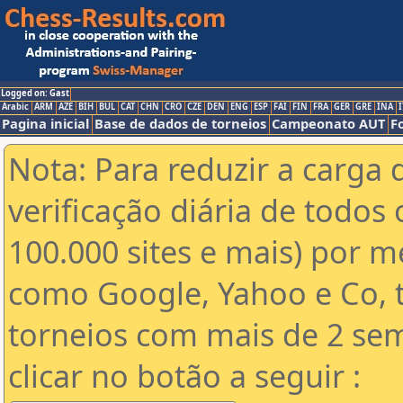
Logged on: Gast
Arabic
ARM
AZE
BIH
BUL
CAT
CHN
CRO
CZE
DEN
ENG
ESP
FAI
FIN
FRA
GER
GRE
INA
I
Pagina inicial
Base de dados de torneios
Campeonato AUT
F
Nota: Para reduzir a carga 
verificação diária de todos 
100.000 sites e mais) por 
como Google, Yahoo e Co, t
torneios com mais de 2 se
clicar no botão a seguir :