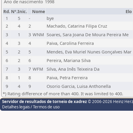
Ano de nascimento
1998
Rd.
Nº.Inic.
Nome
Elo
1
5
-
bye
2
4
2
Machado, Catarina Filipa Cruz
3
1
3
WNM
Soares, Sara Joana De Moura Pereira Me
4
3
4
Paiva, Carolina Ferreira
5
2
5
Mendes, Eva Muriel Nunes Gonçalves Mar
6
2
6
Pereira, Mariana Silva
7
3
7
WFM
Silva, Ana Inês Teixeira Da
8
1
8
Paiva, Petra Ferreira
9
4
9
Osorio Garcia, Luisa Anthonella
*) Rating difference of more than 400. It was limited to 400.
Servidor de resultados de torneio de xadrez
© 2006-2026 Heinz Her
Detalhes legais / Termos de uso