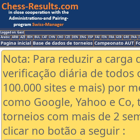
Logged on: Gast
Arabic
ARM
AZE
BIH
BUL
CAT
CHN
CRO
CZE
DEN
ENG
ESP
FAI
FIN
FRA
GER
GRE
INA
I
Pagina inicial
Base de dados de torneios
Campeonato AUT
F
Nota: Para reduzir a carga 
verificação diária de todos 
100.000 sites e mais) por 
como Google, Yahoo e Co, t
torneios com mais de 2 se
clicar no botão a seguir :