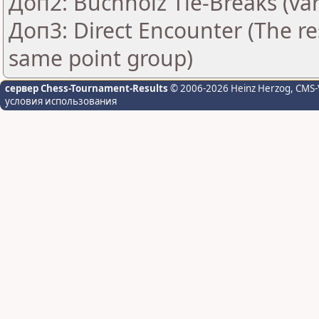
Доп2: Buchholz Tie-Breaks (var
Доп3: Direct Encounter (The res
same point group)
сервер Chess-Tournament-Results
© 2006-2026 Heinz Herzog
, CMS-
условия использования