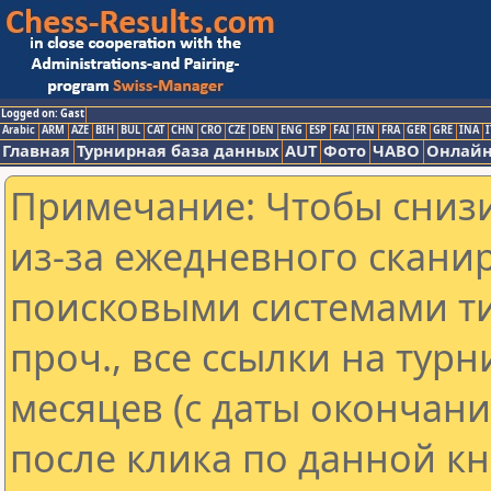
Logged on: Gast
Arabic
ARM
AZE
BIH
BUL
CAT
CHN
CRO
CZE
DEN
ENG
ESP
FAI
FIN
FRA
GER
GRE
INA
I
Главная
Турнирная база данных
AUT
Фото
ЧАВО
Онлайн
Примечание: Чтобы снизи
из-за ежедневного скани
поисковыми системами ти
проч., все ссылки на тур
месяцев (с даты окончан
после клика по данной кн