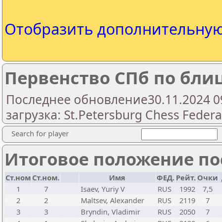
Отобразить дополнительну
Первенство СПб по бли
Последнее обновление30.11.2024 0
загрузка: St.Petersburg Chess Federa
Search for player
Итоговое положение пос
Ст.ном
Ст.ном.
Имя
ФЕД.
Рейт.
Очки
1
7
Isaev, Yuriy V
RUS
1992
7,5
2
2
Maltsev, Alexander
RUS
2119
7
3
3
Bryndin, Vladimir
RUS
2050
7