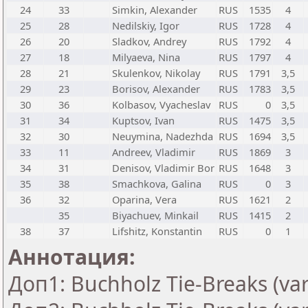
24
33
Simkin, Alexander
RUS
1535
4
25
28
Nedilskiy, Igor
RUS
1728
4
26
20
Sladkov, Andrey
RUS
1792
4
27
18
Milyaeva, Nina
RUS
1797
4
28
21
Skulenkov, Nikolay
RUS
1791
3,5
29
23
Borisov, Alexander
RUS
1783
3,5
30
36
Kolbasov, Vyacheslav
RUS
0
3,5
31
34
Kuptsov, Ivan
RUS
1475
3,5
32
30
Neuymina, Nadezhda
RUS
1694
3,5
33
11
Andreev, Vladimir
RUS
1869
3
34
31
Denisov, Vladimir Bor
RUS
1648
3
35
38
Smachkova, Galina
RUS
0
3
36
32
Oparina, Vera
RUS
1621
2
35
Biyachuev, Minkail
RUS
1415
2
38
37
Lifshitz, Konstantin
RUS
0
1
Аннотация:
Доп1: Buchholz Tie-Breaks (var