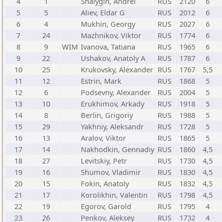
4
1
Shalygin, Andrei
RUS
2120
6
5
5
Aliev, Eldar G
RUS
2012
6
6
4
Mukhin, Georgy
RUS
2027
6
7
24
Mazhnikov, Viktor
RUS
1774
6
8
9
WIM
Ivanova, Tatiana
RUS
1965
6
9
22
Ushakov, Anatoly A
RUS
1787
6
10
25
Krukovsky, Alexander
RUS
1767
5,5
11
12
Estrin, Mark
RUS
1868
5
12
6
Podsevny, Alexander
RUS
2004
5
13
10
Erukhimov, Arkady
RUS
1918
5
14
8
Berlin, Grigoriy
RUS
1988
5
15
29
Yakhniy, Aleksandr
RUS
1728
5
16
13
Aralov, Viktor
RUS
1865
5
17
14
Nakhodkin, Gennadiy
RUS
1860
4,5
18
27
Levitskiy, Petr
RUS
1730
4,5
19
16
Shumov, Vladimir
RUS
1830
4,5
20
15
Fokin, Anatoly
RUS
1832
4,5
21
17
Korolikhin, Valentin
RUS
1798
4,5
22
19
Egorov, Garold
RUS
1795
4
23
26
Penkov, Aleksey
RUS
1732
4