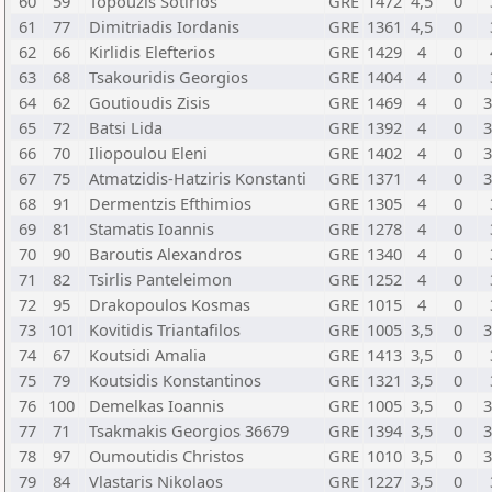
60
59
Topouzis Sotirios
GRE
1472
4,5
0
61
77
Dimitriadis Iordanis
GRE
1361
4,5
0
62
66
Kirlidis Elefterios
GRE
1429
4
0
63
68
Tsakouridis Georgios
GRE
1404
4
0
64
62
Goutioudis Zisis
GRE
1469
4
0
3
65
72
Batsi Lida
GRE
1392
4
0
3
66
70
Iliopoulou Eleni
GRE
1402
4
0
3
67
75
Atmatzidis-Hatziris Konstanti
GRE
1371
4
0
3
68
91
Dermentzis Efthimios
GRE
1305
4
0
69
81
Stamatis Ioannis
GRE
1278
4
0
70
90
Baroutis Alexandros
GRE
1340
4
0
71
82
Tsirlis Panteleimon
GRE
1252
4
0
72
95
Drakopoulos Kosmas
GRE
1015
4
0
73
101
Kovitidis Triantafilos
GRE
1005
3,5
0
3
74
67
Koutsidi Amalia
GRE
1413
3,5
0
75
79
Koutsidis Konstantinos
GRE
1321
3,5
0
76
100
Demelkas Ioannis
GRE
1005
3,5
0
3
77
71
Tsakmakis Georgios 36679
GRE
1394
3,5
0
3
78
97
Oumoutidis Christos
GRE
1010
3,5
0
3
79
84
Vlastaris Nikolaos
GRE
1227
3,5
0