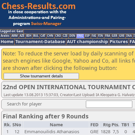
Logged on: Gast
Arabic
ARM
AZE
BIH
BUL
CAT
CHN
CRO
CZE
DEN
ENG
ESP
FAI
FIN
FRA
GER
GRE
INA
I
Home
Tournament-Database
AUT championship
Pictures
F
Note: To reduce the server load by daily scanning of a
search engines like Google, Yahoo and Co, all links 
are shown after clicking the following button:
22nd OPEN INTERNATIONAL TOURNAMENT O
Last update 13.08.2013 15:37:03, Creator/Last Upload: IA Kleopatra G. Halvat
Search for player
Final Ranking after 9 Rounds
Rk.
SNo
Name
FED
Rtg
Pts.
TB1
T
1
12
Emmanouilidis Athanasios
GRE
1828
7,5
0
4