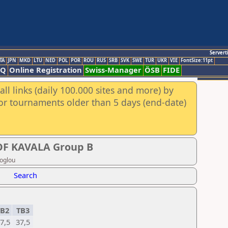
Servert
TA
JPN
MKD
LTU
NED
POL
POR
ROU
RUS
SRB
SVK
SWE
TUR
UKR
VIE
FontSize:11pt
AQ
Online Registration
Swiss-Manager
ÖSB
FIDE
ll links (daily 100.000 sites and more) by
for tournaments older than 5 days (end-date)
F KAVALA Group B
zoglou
Search
B2
TB3
7,5
37,5