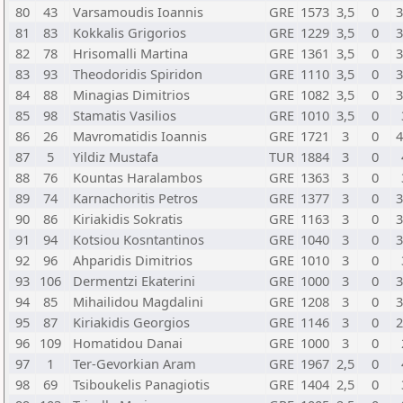
80
43
Varsamoudis Ioannis
GRE
1573
3,5
0
3
81
83
Kokkalis Grigorios
GRE
1229
3,5
0
3
82
78
Hrisomalli Martina
GRE
1361
3,5
0
3
83
93
Theodoridis Spiridon
GRE
1110
3,5
0
3
84
88
Minagias Dimitrios
GRE
1082
3,5
0
3
85
98
Stamatis Vasilios
GRE
1010
3,5
0
86
26
Mavromatidis Ioannis
GRE
1721
3
0
4
87
5
Yildiz Mustafa
TUR
1884
3
0
88
76
Kountas Haralambos
GRE
1363
3
0
89
74
Karnachoritis Petros
GRE
1377
3
0
3
90
86
Kiriakidis Sokratis
GRE
1163
3
0
3
91
94
Kotsiou Kosntantinos
GRE
1040
3
0
3
92
96
Ahparidis Dimitrios
GRE
1010
3
0
93
106
Dermentzi Ekaterini
GRE
1000
3
0
3
94
85
Mihailidou Magdalini
GRE
1208
3
0
3
95
87
Kiriakidis Georgios
GRE
1146
3
0
2
96
109
Homatidou Danai
GRE
1000
3
0
97
1
Ter-Gevorkian Aram
GRE
1967
2,5
0
98
69
Tsiboukelis Panagiotis
GRE
1404
2,5
0