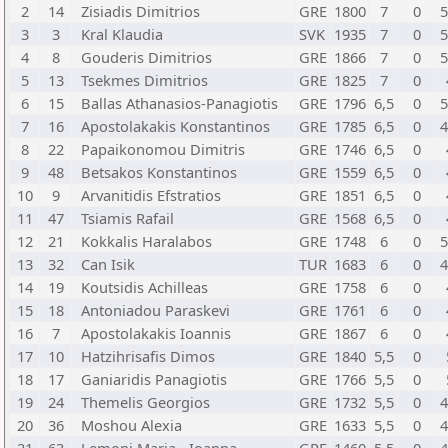
2
14
Zisiadis Dimitrios
GRE
1800
7
0
5
3
3
Kral Klaudia
SVK
1935
7
0
5
4
8
Gouderis Dimitrios
GRE
1866
7
0
5
5
13
Tsekmes Dimitrios
GRE
1825
7
0
6
15
Ballas Athanasios-Panagiotis
GRE
1796
6,5
0
5
7
16
Apostolakakis Konstantinos
GRE
1785
6,5
0
4
8
22
Papaikonomou Dimitris
GRE
1746
6,5
0
9
48
Betsakos Konstantinos
GRE
1559
6,5
0
10
9
Arvanitidis Efstratios
GRE
1851
6,5
0
11
47
Tsiamis Rafail
GRE
1568
6,5
0
12
21
Kokkalis Haralabos
GRE
1748
6
0
5
13
32
Can Isik
TUR
1683
6
0
4
14
19
Koutsidis Achilleas
GRE
1758
6
0
15
18
Antoniadou Paraskevi
GRE
1761
6
0
16
7
Apostolakakis Ioannis
GRE
1867
6
0
17
10
Hatzihrisafis Dimos
GRE
1840
5,5
0
18
17
Ganiaridis Panagiotis
GRE
1766
5,5
0
19
24
Themelis Georgios
GRE
1732
5,5
0
4
20
36
Moshou Alexia
GRE
1633
5,5
0
4