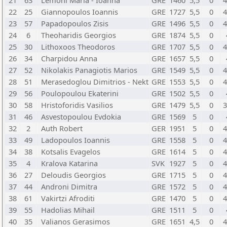
21
63
Lemoni Maria - Ioanna
GRE
1460
5,5
0
4
22
25
Giannopoulos Ioannis
GRE
1727
5,5
0
4
23
57
Papadopoulos Zisis
GRE
1496
5,5
0
4
24
6
Theoharidis Georgios
GRE
1874
5,5
0
25
30
Lithoxoos Theodoros
GRE
1707
5,5
0
4
26
34
Charpidou Anna
GRE
1657
5,5
0
27
52
Nikolakis Panagiotis Marios
GRE
1549
5,5
0
4
28
51
Merasedoglou Dimitrios - Nekt
GRE
1553
5,5
0
4
29
56
Poulopoulou Ekaterini
GRE
1502
5,5
0
30
58
Hristoforidis Vasilios
GRE
1479
5,5
0
3
31
46
Asvestopoulou Evdokia
GRE
1569
5
0
32
2
Auth Robert
GER
1951
5
0
4
33
49
Ladopoulos Ioannis
GRE
1558
5
0
4
34
38
Kotsalis Evagelos
GRE
1614
5
0
4
35
4
Kralova Katarina
SVK
1927
5
0
4
36
27
Deloudis Georgios
GRE
1715
5
0
4
37
44
Androni Dimitra
GRE
1572
5
0
4
38
61
Vakirtzi Afroditi
GRE
1470
5
0
4
39
55
Hadolias Mihail
GRE
1511
5
0
40
35
Valianos Gerasimos
GRE
1651
4,5
0
4