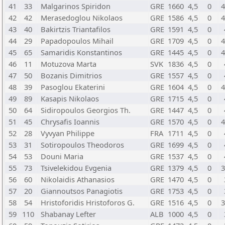
41
33
Malgarinos Spiridon
GRE
1660
4,5
0
4
42
42
Merasedoglou Nikolaos
GRE
1586
4,5
0
4
43
40
Bakirtzis Triantafilos
GRE
1591
4,5
0
44
29
Papadopoulos Mihail
GRE
1709
4,5
0
4
45
65
Samaridis Konstantinos
GRE
1445
4,5
0
4
46
11
Motuzova Marta
SVK
1836
4,5
0
47
50
Bozanis Dimitrios
GRE
1557
4,5
0
48
39
Pasoglou Ekaterini
GRE
1604
4,5
0
4
49
89
Kasapis Nikolaos
GRE
1715
4,5
0
50
64
Sidiropoulos Georgios Th.
GRE
1447
4,5
0
51
45
Chrysafis Ioannis
GRE
1570
4,5
0
4
52
28
Vyvyan Philippe
FRA
1711
4,5
0
53
31
Sotiropoulos Theodoros
GRE
1699
4,5
0
54
53
Douni Maria
GRE
1537
4,5
0
55
73
Tsivelekidou Evgenia
GRE
1379
4,5
0
3
56
60
Nikolaidis Athanasios
GRE
1470
4,5
0
57
20
Giannoutsos Panagiotis
GRE
1753
4,5
0
58
54
Hristoforidis Hristoforos G.
GRE
1516
4,5
0
3
59
110
Shabanay Lefter
ALB
1000
4,5
0