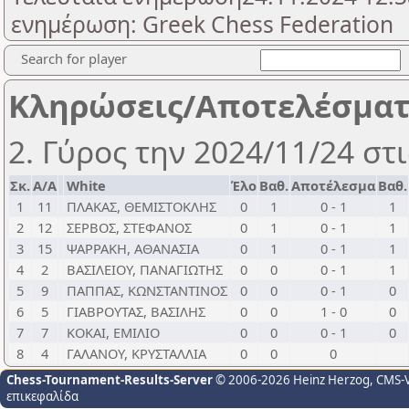
ενημέρωση: Greek Chess Federation
Search for player
Κληρώσεις/Αποτελέσμα
2. Γύρος την 2024/11/24 στι
Σκ.
Α/Α
White
Έλο
Βαθ.
Αποτέλεσμα
Βαθ.
1
11
ΠΛΑΚΑΣ, ΘΕΜΙΣΤΟΚΛΗΣ
0
1
0 - 1
1
2
12
ΣΕΡΒΟΣ, ΣΤΕΦΑΝΟΣ
0
1
0 - 1
1
3
15
ΨΑΡΡΑΚΗ, ΑΘΑΝΑΣΙΑ
0
1
0 - 1
1
4
2
ΒΑΣΙΛΕΙΟΥ, ΠΑΝΑΓΙΩΤΗΣ
0
0
0 - 1
1
5
9
ΠΑΠΠΑΣ, ΚΩΝΣΤΑΝΤΙΝΟΣ
0
0
0 - 1
0
6
5
ΓΙΑΒΡΟΥΤΑΣ, ΒΑΣΙΛΗΣ
0
0
1 - 0
0
7
7
ΚΟΚΑΙ, ΕΜΙΛΙΟ
0
0
0 - 1
0
8
4
ΓΑΛΑΝΟΥ, ΚΡΥΣΤΑΛΛΙΑ
0
0
0
Chess-Tournament-Results-Server
© 2006-2026 Heinz Herzog
, CMS-
επικεφαλίδα