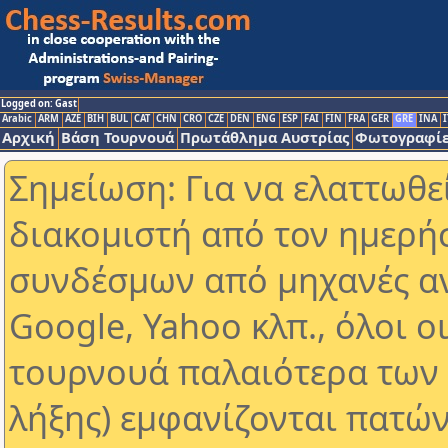
Logged on: Gast
Arabic
ARM
AZE
BIH
BUL
CAT
CHN
CRO
CZE
DEN
ENG
ESP
FAI
FIN
FRA
GER
GRE
INA
I
Αρχική
Βάση Τουρνουά
Πρωτάθλημα Αυστρίας
Φωτογραφίε
Σημείωση: Για να ελαττωθε
διακομιστή από τον ημερή
συνδέσμων από μηχανές α
Google, Yahoo κλπ., όλοι ο
τουρνουά παλαιότερα των 
λήξης) εμφανίζονται πατών