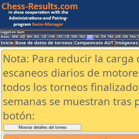
Logged on: Gast
Arabic
ARM
AZE
BIH
BUL
CAT
CHN
CRO
CZE
DEN
ENG
ESP
FAI
FIN
FRA
GER
GRE
INA
I
Inicio
Base de datos de torneos
Campeonato AUT
Imágenes
Nota: Para reducir la carga 
escaneos diarios de motor
todos los torneos finalizad
semanas se muestran tras p
botón: