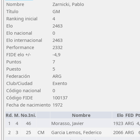
Nombre
Zarnicki, Pablo
Título
GM
Ranking inicial
4
Elo
2463
Elo nacional
0
Elo internacional
2463
Performance
2332
FIDE elo +/-
-4,9
Puntos
7
Puesto
5
Federación
ARG
Club/Ciudad
Exento
Código nacional
0
Código FIDE
100137
Fecha de nacimiento
1972
Rd.
M.
No.Ini.
Nombre
Elo
FED
Pt
1
4
46
Morasso, Javier
1923
ARG
4
2
3
25
CM
Garcia Lemos, Federico
2066
ARG