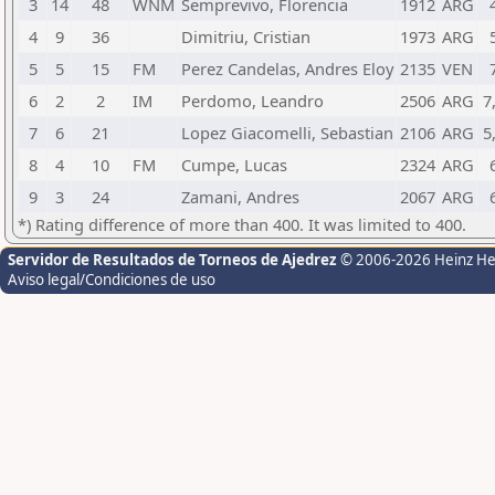
3
14
48
WNM
Semprevivo, Florencia
1912
ARG
4
9
36
Dimitriu, Cristian
1973
ARG
5
5
15
FM
Perez Candelas, Andres Eloy
2135
VEN
6
2
2
IM
Perdomo, Leandro
2506
ARG
7
7
6
21
Lopez Giacomelli, Sebastian
2106
ARG
5
8
4
10
FM
Cumpe, Lucas
2324
ARG
9
3
24
Zamani, Andres
2067
ARG
*) Rating difference of more than 400. It was limited to 400.
Servidor de Resultados de Torneos de Ajedrez
© 2006-2026 Heinz H
Aviso legal/Condiciones de uso