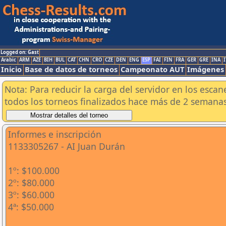
Logged on: Gast
Arabic
ARM
AZE
BIH
BUL
CAT
CHN
CRO
CZE
DEN
ENG
ESP
FAI
FIN
FRA
GER
GRE
INA
I
Inicio
Base de datos de torneos
Campeonato AUT
Imágenes
Nota: Para reducir la carga del servidor en los esc
todos los torneos finalizados hace más de 2 semanas
Informes e inscripción
1133305267 - AI Juan Durán
1º: $100.000
2º: $80.000
3º: $60.000
4ª: $50.000