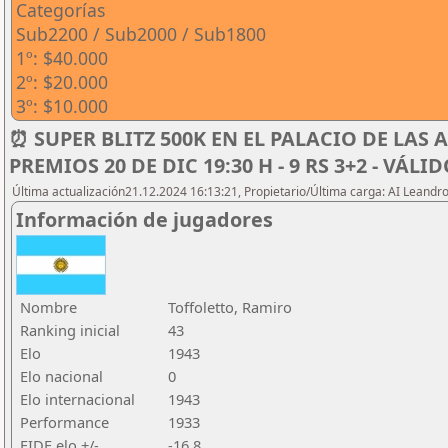
Categorías
Sub2200 / Sub2000 / Sub1800
1º: $40.000
2º: $20.000
3º: $10.000
⏰ SUPER BLITZ 500K EN EL PALACIO DE LAS 
PREMIOS 20 DE DIC 19:30 H - 9 RS 3+2 - VÁLI
Última actualización21.12.2024 16:13:21, Propietario/Última carga: AI Leand
Información de jugadores
Nombre
Toffoletto, Ramiro
Ranking inicial
43
Elo
1943
Elo nacional
0
Elo internacional
1943
Performance
1933
FIDE elo +/-
-16,8