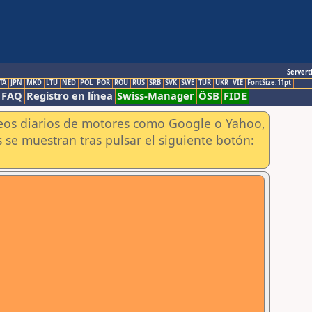
Servert
TA
JPN
MKD
LTU
NED
POL
POR
ROU
RUS
SRB
SVK
SWE
TUR
UKR
VIE
FontSize:11pt
FAQ
Registro en línea
Swiss-Manager
ÖSB
FIDE
aneos diarios de motores como Google o Yahoo,
 se muestran tras pulsar el siguiente botón: