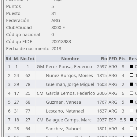
Puntos
5
Puesto
31
Federación
ARG
Club/Ciudad
8000 E
Código nacional
0
Código FIDE
20018983
Fecha de nacimiento
2013
Rd.
M.
No.Ini.
Nombre
Elo
FED
Pts.
Res
1
1
1
GM
Perez Ponsa, Federico
2597
ARG
8
2
24
62
Nunez Burgos, Moises
1815
ARG
4
3
29
78
Guelman, Jorge Miguel
1603
ARG
2
4
17
25
CM
Garcia Lemos, Federico
2066
ARG
6
5
27
68
Guzman, Vanesa
1767
ARG
5
6
31
77
Lescano, Natanael
1637
ARG
3
7
18
27
CM
Balague Camps, Marc
2037
ESP
5,5
8
28
64
Sanchez, Gabriel
1801
ARG
4