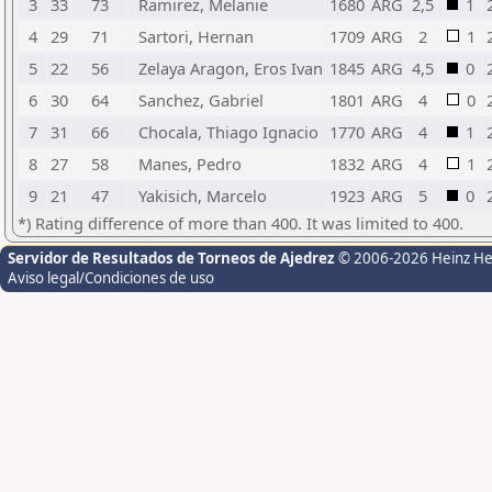
3
33
73
Ramirez, Melanie
1680
ARG
2,5
1
4
29
71
Sartori, Hernan
1709
ARG
2
1
5
22
56
Zelaya Aragon, Eros Ivan
1845
ARG
4,5
0
6
30
64
Sanchez, Gabriel
1801
ARG
4
0
7
31
66
Chocala, Thiago Ignacio
1770
ARG
4
1
8
27
58
Manes, Pedro
1832
ARG
4
1
9
21
47
Yakisich, Marcelo
1923
ARG
5
0
*) Rating difference of more than 400. It was limited to 400.
Servidor de Resultados de Torneos de Ajedrez
© 2006-2026 Heinz H
Aviso legal/Condiciones de uso