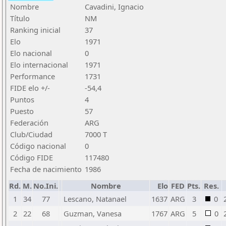
Nombre
Cavadini, Ignacio
Título
NM
Ranking inicial
37
Elo
1971
Elo nacional
0
Elo internacional
1971
Performance
1731
FIDE elo +/-
-54,4
Puntos
4
Puesto
57
Federación
ARG
Club/Ciudad
7000 T
Código nacional
0
Código FIDE
117480
Fecha de nacimiento
1986
Rd.
M.
No.Ini.
Nombre
Elo
FED
Pts.
Res.
1
34
77
Lescano, Natanael
1637
ARG
3
0
2
22
68
Guzman, Vanesa
1767
ARG
5
0