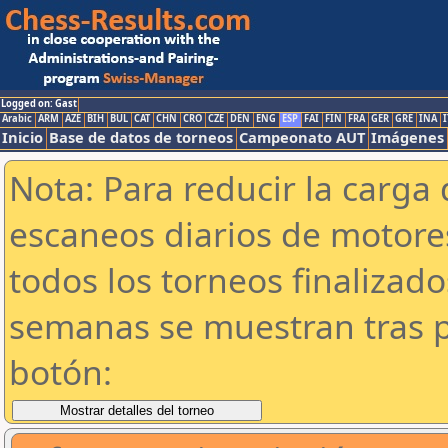
Logged on: Gast
Arabic
ARM
AZE
BIH
BUL
CAT
CHN
CRO
CZE
DEN
ENG
ESP
FAI
FIN
FRA
GER
GRE
INA
I
Inicio
Base de datos de torneos
Campeonato AUT
Imágenes
Nota: Para reducir la carga 
escaneos diarios de motor
todos los torneos finalizad
semanas se muestran tras p
botón: